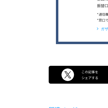
振替口
*通信
*窓口
ガザ
この記事を
シェアする