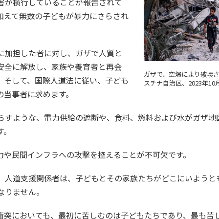
害が横行していることが報告されて
加えて無数の子どもが暴力にさらされ
に加担した者に対し、ガザで人質と
安全に解放し、家族や養育者と再会
ガザで、空爆により破壊さ
。そして、国際人道法に従い、子ども
スチナ自治区、2023年10月
の当事者に求めます。
らすような、電力供給の遮断や、食料、燃料および水がガザ地
す。
力や民間インフラへの攻撃を控えることが不可欠です。
、人道支援関係者は、子どもとその家族たちがどこにいようと
なりません。
衝突においても、最初に苦しむのは子どもたちであり、最も苦