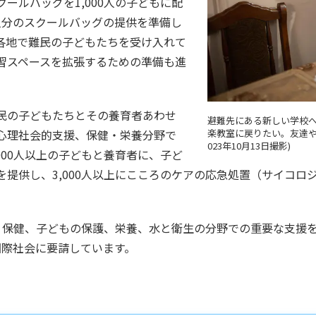
ールバッグを1,000人の子どもに配
0人分のスクールバッグの提供を準備し
各地で難民の子どもたちを受け入れて
習スペースを拡張するための準備も進
民の子どもたちとその養育者あわせ
避難先にある新しい学校
楽教室に戻りたい。友達や
心理社会的支援、保健・栄養分野で
023年10月13日撮影)
000人以上の子どもと養育者に、子ど
提供し、3,000人以上にこころのケアの応急処置（サイコロ
、保健、子どもの保護、栄養、水と衛生の分野での重要な支援
を国際社会に要請しています。