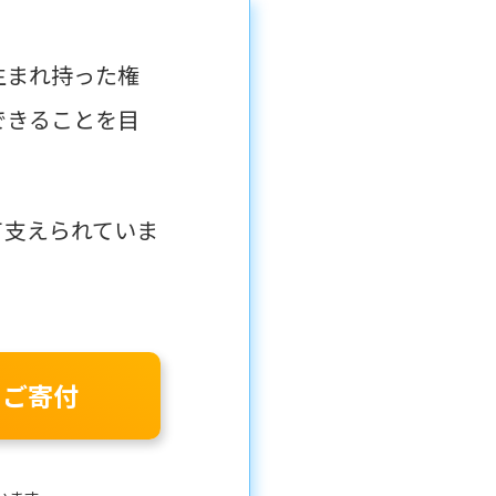
生まれ持った権
できることを目
て支えられていま
のご寄付