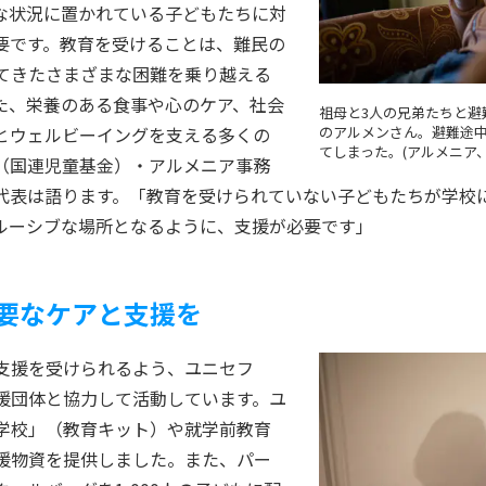
な状況に置かれている子どもたちに対
要です。教育を受けることは、難民の
てきたさまざまな困難を乗り越える
た、栄養のある食事や心のケア、社会
祖母と3人の兄弟たちと避
のアルメンさん。避難途
とウェルビーイングを支える多くの
てしまった。(アルメニア、2
（国連児童基金）・アルメニア事務
代表は語ります。「教育を受けられていない子どもたちが学校
ルーシブな場所となるように、支援が必要です」
要なケアと支援を
支援を受けられるよう、ユニセフ
援団体と協力して活動しています。ユ
学校」（教育キット）や就学前教育
援物資を提供しました。また、パー