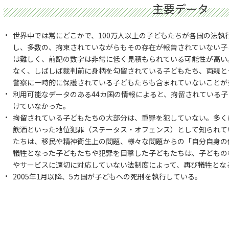
主要データ
世界中では常にどこかで、100万人以上の子どもたちが各国の法執
し、多数の、拘束されていながらもその存在が報告されていない子
は難しく、前記の数字は非常に低く見積もられている可能性が高い
なく、しばしば裁判前に身柄を勾留されている子どもたち、両親と
警察に一時的に保護されている子どもたちも含まれていないことが
利用可能なデータのある44カ国の情報によると、拘留されている子
けていなかった。
拘留されている子どもたちの大部分は、重罪を犯していない。多く
飲酒といった地位犯罪（ステータス・オフェンス）として知られて
たちは、移民や精神衛生上の問題、様々な問題からの「自分自身の
犠牲となった子どもたちや犯罪を目撃した子どもたちは、子どもの
やサービスに適切に対応していない法制度によって、再び犠牲とな
2005年1月以降、5カ国が子どもへの死刑を執行している。