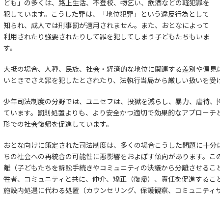
ども」の多くは、路上生活、不登校、物乞い、飲酒などの軽犯罪を
犯しています。こうした罪は、「地位犯罪」という違反行為として
知られ、成人では刑事罰が適用されません。また、おとなによって
利用されたり強要されたりして罪を犯してしまう子どもたちもいま
す。
大抵の場合、人種、民族、社会・経済的な地位に関連する差別や偏見
いときでさえ罪を犯したとされたり、法執行当局から厳しい扱いを受
少年司法制度の分野では、ユニセフは、投獄を減らし、暴力、虐待、
ています。罰則処置よりも、より安全かつ適切で効果的なアプローチ
形での社会復帰を促進しています。
おとな向けに策定された司法制度は、多くの場合こうした問題に十分
ちの社会への再統合の可能性に悪影響をおよぼす傾向があります。こ
離（子どもたちを訴訟手続きやコミュニティの決議から分離させるこ
牲者、コミュニティと共に、仲介、矯正（復帰）、責任を促進するこ
施設内処遇に代わる処置（カウンセリング、保護観察、コミュニティ