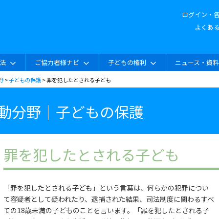
ログイン・
よくあ
法
ご協力者様ナビ
子どもの権利
ニュース・資
野
>
子どもの保護
> 罪を犯したとされる子ども
動分野｜子どもの保護
罪を犯したとされる子ども
「罪を犯したとされる子ども」という言葉は、何らかの犯罪につい
て容疑者として疑われたり、逮捕された結果、司法制度に関わるすべ
ての18歳未満の子どものことを言います。「罪を犯したとされる子