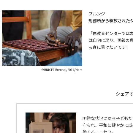
ブルンジ
刑務所から釈放されたシ
「再教育センターでは
は自宅に戻り、両親の
も身に着けたいです」
©UNICEF Burundi/2016/Haro
シェア
困難な状況にある子どもた
守られ、平和に健やかに成
動するユニセフ。