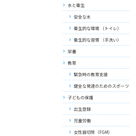
水と衛生
安全な水
衛生的な環境 （トイレ）
衛生的な習慣 （手洗い）
栄養
教育
緊急時の教育支援
健全な発達のためのスポーツ
子どもの保護
出生登録
児童労働
女性器切除（FGM）