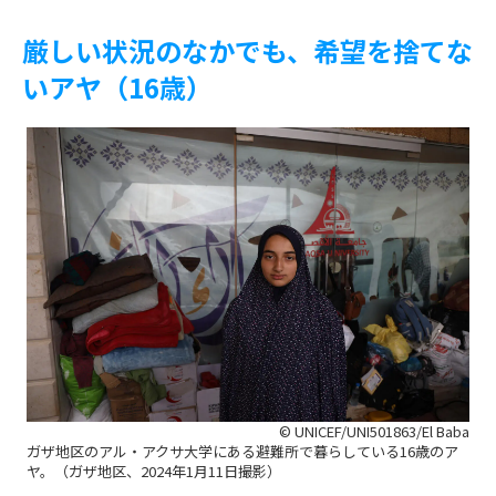
厳しい状況のなかでも、希望を捨てな
いアヤ（16歳）
© UNICEF/UNI501863/El Baba
ガザ地区のアル・アクサ大学にある避難所で暮らしている16歳のア
ヤ。（ガザ地区、2024年1月11日撮影）