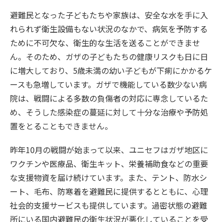
避難民となった子どもたちや家族は、安全な水を手に入
れられず衛生設備もない状況のなかで、病気を予防する
ために不可欠な、衛生的な生活を送ることができませ
ん。そのため、ガザの子どもたちの健康リスクも日に日
に増大しており、5歳未満の幼い子どもが下痢にかかるケ
ースも急増しています。ガザで機能している数少ない病
院は、戦闘による多数の負傷者の対応に専念しているた
め、そうした感染症の蔓延に対して十分な治療や予防処
置をとることもできません。
昨年10月の戦闘が始まって以来、ユニセフはガザ地区に
ワクチンや医療品、衛生キット、栄養補助食などの重要
な支援物資を届け続けています。また、テント、防水シ
ート、毛布、防寒着を避難民に提供するとともに、心理
社会的支援サービスも提供しています。過密状態の避難
所にいる国内避難民の衛生状況が悪化していることを受