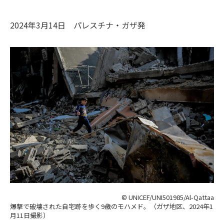
2024年3月14日
パレスチナ・ガザ
発
© UNICEF/UNI501985/Al-Qattaa
爆撃で破壊された自宅跡を歩く9歳のモハメド。（ガザ地区、2024年1
月11日撮影）