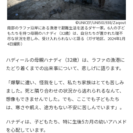
©UNICEF/UNI501938/Zaqout
南部のラファ沿岸にある漁港で避難生活を送るダヤ一家。6人の子ど
もたちを持つ母親のハナディ（32歳）は、自分たちが置かれた理不
尽な状況を悲しみ、受け入れられないと語る（ガザ地区、2024年1月
4日撮影）
ハディールの母親ハナディ（32歳）は、ラファの漁港に
たどり着くまでの出来事について、悲しげに語ります。
「爆撃に遭い、怪我をして、私たち家族はとても苦しみ
ました。死と隣り合わせの状況から逃れられるなんて、
想像もできませんでした。でも、ここでも子どもたち
は、寒さや飢え、途方もない不安に苦しんでいます」。
ハナディは、子どもたち、特に生後5カ月の幼いアハメド
を心配しています。