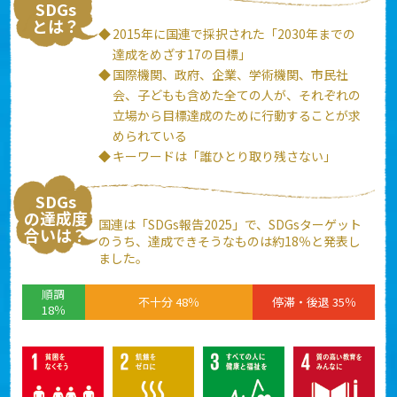
SDGs
とは？
2015年に国連で採択された「2030年までの
達成をめざす17の目標」
国際機関、政府、企業、学術機関、市民社
会、子どもも含めた全ての人が、それぞれの
立場から目標達成のために行動することが求
められている
キーワードは「誰ひとり取り残さない」
SDGs
の達成度
国連は
「SDGs報告2025」で、SDGsターゲット
合いは？
のうち、達成できそうなものは約18％
と発表し
ました。
順調
不十分 48％
停滞・後退 35％
18％