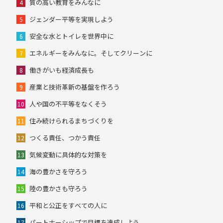
質の高い教育をみんなに
4
ジェンダー平等を実現しよう
5
安全な水とトイレを世界中に
6
エネルギーをみんなに。そしてクリーンに
7
働きがいも経済成長も
8
産業と技術革新の基盤を作ろう
9
人や国の不平等をなくそう
10
住み続けられるまちづくりを
11
つくる責任、つかう責任
12
気候変動に具体的な対策を
13
海の豊かさを守ろう
14
陸の豊かさも守ろう
15
平和と公正をすべての人に
16
パートナーシップで目標を達成しよう
17