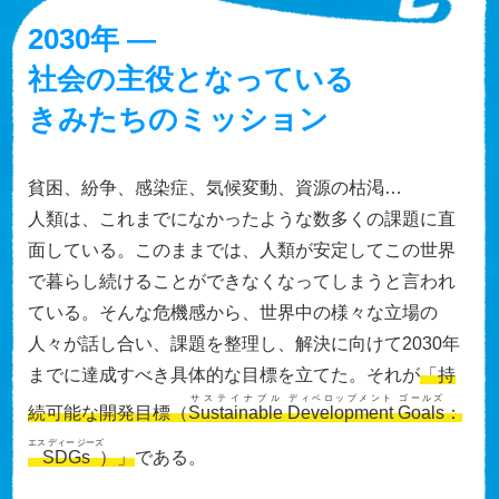
2030年 ―
社会の主役となっている
きみたちのミッション
貧困、紛争、感染症、気候変動、資源の枯渇…
人類は、これまでになかったような数多くの課題に直
面している。このままでは、人類が安定してこの世界
で暮らし続けることができなくなってしまうと言われ
ている。そんな危機感から、世界中の様々な立場の
人々が話し合い、課題を整理し、解決に向けて2030年
までに達成すべき具体的な目標を立てた。それが
「持
サステイナブル
ディベロップメント
ゴールズ
続可能な開発目標（
Sustainable
Development
Goals
：
エス ディー ジーズ
SDGs
）」
である。