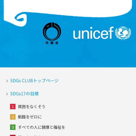
SDGs CLUBトップページ
SDGs17の目標
貧困をなくそう
1
飢餓をゼロに
2
すべての人に健康と福祉を
3