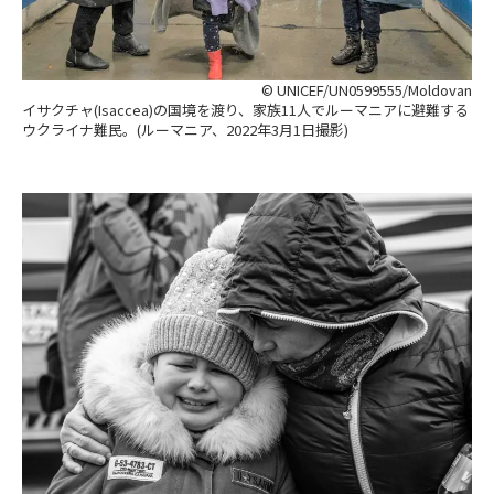
© UNICEF/UN0599555/Moldovan
イサクチャ(Isaccea)の国境を渡り、家族11人でルーマニアに避難する
ウクライナ難民。(ルーマニア、2022年3月1日撮影)