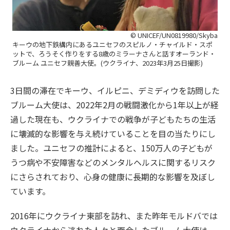
© UNICEF/UN0819980/Skyba
キーウの地下鉄構内にあるユニセフのスピルノ・チャイルド・スポ
ットで、ろうそく作りをする8歳のミラーナさんと話すオーランド・
ブルーム ユニセフ親善大使。(ウクライナ、2023年3月25日撮影)
3日間の滞在でキーウ、イルピニ、デミディウを訪問した
ブルーム大使は、2022年2月の戦闘激化から1年以上が経
過した現在も、ウクライナでの戦争が子どもたちの生活
に壊滅的な影響を与え続けていることを目の当たりにし
ました。ユニセフの推計によると、150万人の子どもが
うつ病や不安障害などのメンタルヘルスに関するリスク
にさらされており、心身の健康に長期的な影響を及ぼし
ています。
2016年にウクライナ東部を訪れ、また昨年モルドバでは
ウクライナから逃れた人々と面会したブルーム大使は、