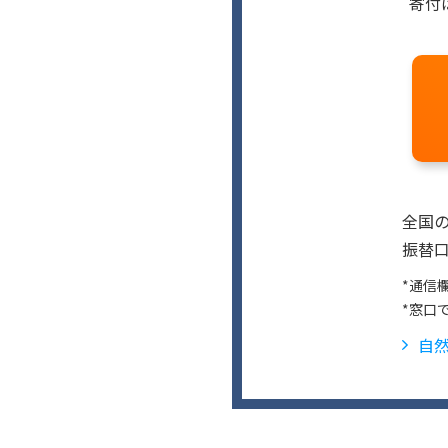
寄付
全国
振替口
*通信
*窓口
自