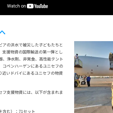
へ
ビアの洪水で被災した子どもたちと
、支援物資の国際輸送の第一弾とし
機器、浄水剤、非常食、高性能テント
、コペンハーゲンにあるユニセフの
り近いドバイにあるユニセフの物資
セフ支援物資には、以下が含まれま
を含む）：71セット