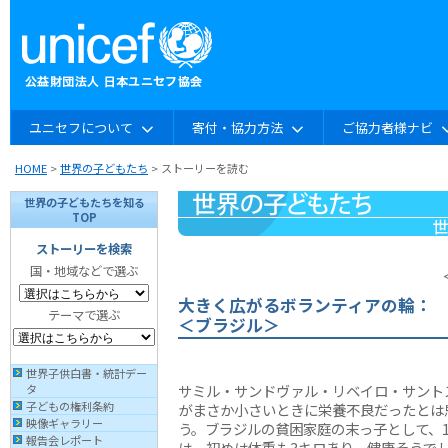
ユニセフについて
寄付・協力方法
ご協力者様ナビ
HOME
>
世界の子どもたち
> ストーリーを読む
世界の子どもたちを知る
TOP
ストーリーを検索
国・地域などで選ぶ
大きく広がるボランティアの輪：
テーマで選ぶ
＜ブラジル＞
世界子供白書・統計デー
サミル・サンドヴァル・リベイロ・サント
タ
子どもの権利条約
がまさか小さいときに栄養不良だったとは
映像ギャラリー
う。ブラジルの貧困家庭の末っ子として、1
報告会レポート
は、初めは体重も3キロあり、健康そうで