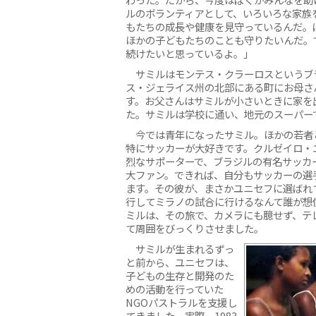
ルのボランティアとして、いろいろな家族
もたちの成長や健康を見守っているんだ。
ほかの子どもたちのことも守りたいんだ。
続けたいと思っているよ。」
サミルはモンテス・クラーロスというブ
ス・ジェライス州の北部にある町にお母さ
す。お父さんはサミルが小さいときに家を
た。サミルは学校に通い、地元のスーパー
今では青年になったサミル。ほかの若者
特にサッカーが大好きです。クルゼイロ・
烈なサポーターで、ブラジルの有名サッカ
大ファン。できれば、自分もサッカーの選
ます。その彼が、まさかユニセフに選ばれ
行してミラノの試合に行けるなんて誰が想
ミルは、その旅で、カメラにも臆せず、テ
て周囲をびっくりさせました。
サミルが生まれるずっ
と前から、ユニセフは、
子どもの生存と開発のた
めの活動を行っていた
NGOパストラルを支援し
てきました。実際、1983