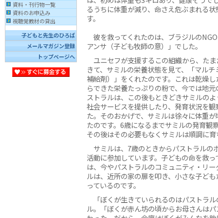
資料・刊行物一覧
るうちに体重が減り、命さえ危ぶまれる状
資料のお申込み
す。
視聴覚教材の貸出
子どもと先生のひろば
彼を救ってくれたのは、ブラジルのNGO
アンサ（子ども牧師の意）」でした。
メールマガジン登録
トップページへ
ユニセフが支援するこの組織から、たま
きて、サミルの栄養状態を見て、「マルチ
補給剤）」をくれたのです。これは乾燥し
らできた栄養たっぷりの粉で、今では地元
ストラルは、この後もときどきサミルのよ
社会サービスを提供したり、発育状況を観
た。そのおかげで、サミルは徐々に体重が
たのです。6歳になるまでサミルの発育観
その後はその必要もなくサミルは順調に育
サミルは、7歳のときからパストラルのボ
活動に参加しています。子どもの命を救っ
は、今やパストラルのコミュニティ・リー
ルは、近所の家の扉を叩き、小さな子ども
っているのです。
「ぼくが生きていられるのはパストラル
ル。「ぼくが赤ん坊の頃からお母さんはパ
わった。だから、今度はぼくがみんなを助