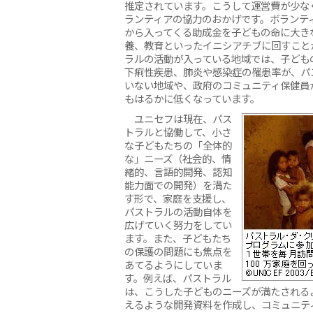
推定されています。こうして運営費が少な
ランティアの協力のおかげです。ボランテ
から入ってくる助成金を子どもの命に大き
養、教育といったイニシアチブに回すこと
ラルの活動が入っている地域では、子ども
下痢性疾患、肺炎や感染症の罹患率が、パ
いない地域や、政府のコミュニティ保健員
もはるかに低くなっています。
ユニセフは現在、パス
トラルと協働して、小さ
な子どもたちの「全体的
な」ニーズ（社会的、情
緒的、言語的開発、認知
能力面での開発）を満た
す形で、家庭を支援し、
パストラルの活動自体を
広げていく努力をしてい
ます。また、子どもたち
の保護の問題にも焦点を
あてるようにしていま
す。例えば、パストラル
は、こうした子どものニーズが満たされる
えるような開発資料を作成し、コミュニテ