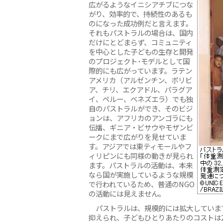
広がるようなイニシアチブにつな
がり、効率的で、持続性のあるも
のになった成功例だと言えます。
それもパストラルの場合は、国内
だけにとどまらず、コミュニティ
を中心とした子どもの生存と開発
のプロジェクト･モデルとして国
際的にも広がっています。ラテン
アメリカ（アルゼンチン、ボリビ
ア、チリ、エクアドル、パラグア
イ、ペルー、ベネズエラ）でも独
自のパストラルができ、そのビジ
ョンは、アフリカのアンゴラにも
伝播、ギニア・ビサウやモザンビ
ークにまで広がりを見せていま
す。アジアでは東ティモールやフ
ィリピンにも同様の動きが見られ
ます。パストラルの活動は、本来
なら国が実施しているような規模
で行われているため、普通のNGO
の活動には見えません。
パストラルは、規模的には拡大していま
抑えられ、子どもひとりあたりのコストは21