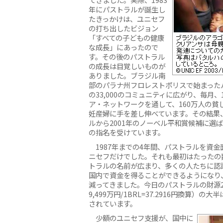
年にパストラルが誕生し
たきっかけは、ユニセフ
の打ち出したビジョン
「すべての子どもの健康
な成長」にあったので
す。その後のパストラル
の成長は目覚しいものが
ありました。ブラジル南
部のパラナ州フロレストポリスで始まった
の33,000のコミュニティに広がり、毎月、1
ア・ネットワークを通して、160万人の貧しい
妊産婦に手を差し伸べています。その結果
ルから2001年のノーベル平和賞候補に選
の指名を受けています。
1987年までの4年間、パストラルを資金
ニセフだけでした。それも最初はたったの
トラルの名前が広まり、多くの人たちに認
国内で資金を得ることができるようになり
減ってきました。今日のパストラルの財源2,
9,499万円/1BRL=37.2916円換算）
されています。
少額のユニセフ支援が、国中に