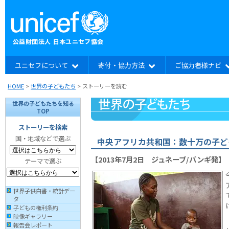
ユニセフについて
寄付・協力方法
ご協力者様ナビ
HOME
>
世界の子どもたち
> ストーリーを読む
世界の子どもたちを知る
TOP
ストーリーを検索
国・地域などで選ぶ
中央アフリカ共和国：数十万の子ど
【2013年7月2日 ジュネーブ/バンギ発】
テーマで選ぶ
世界子供白書・統計デー
タ
子どもの権利条約
映像ギャラリー
報告会レポート