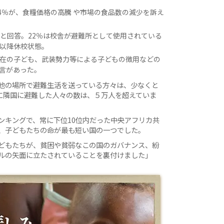
4％が、食糧価格の高騰 や市場の食品数の減少を訴え
いと回答。22％は校舎が避難所として使用されている
以降休校状態。
在の子ども、武装勢力等による子どもの徴用などの
言があった。
他の場所で避難生活を送っている方々は、少なくと
中心に隣国に避難した人々の数は、５万人を超えていま
ンキングで、常に下位10位内だった中央アフリカ共
、子どもたちの命が最も短い国の一つでした。
どもたちが、貧困や貧弱なこの国のガバナンス、紛
ルの矢面に立たされていることを裏付けました」