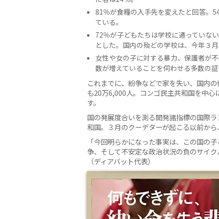
81％が食糧の入手先を変えたと回答。5
ている。
72％が子どもたちは学校に通っていな
とした。国内の殆どの学校は、今年３月
女性や女の子に対する暴力、保護者が不
数が増えていることを伺わせる多数の証
これまでに、紛争などで家を失い、国内の
も20万6,000人。コンゴ民主共和国を
す。
国の発展度合いを測る開発諸指標の国際ラ
和国。３月のクーデターが起こる以前から
「今回明らかになった事実は、この国の子
争、そして不安定な政治状況の負のサイク
（ディアバット代表）