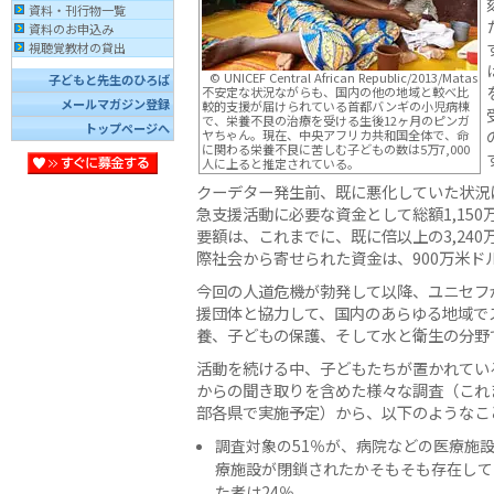
資料・刊行物一覧
資料のお申込み
視聴覚教材の貸出
© UNICEF Central African Republic/2013/Matas
子どもと先生のひろば
不安定な状況ながらも、国内の他の地域と較べ比
メールマガジン登録
較的支援が届けられている首都バンギの小児病棟
で、栄養不良の治療を受ける生後12ヶ月のピンガ
トップページへ
ヤちゃん。現在、中央アフリカ共和国全体で、命
に関わる栄養不良に苦しむ子どもの数は5万7,000
人に上ると推定されている。
クーデター発生前、既に悪化していた状況
急支援活動に必要な資金として総額1,15
要額は、これまでに、既に倍以上の3,24
際社会から寄せられた資金は、900万米ド
今回の人道危機が勃発して以降、ユニセフ
援団体と協力して、国内のあらゆる地域で
養、子どもの保護、そして水と衛生の分野
活動を続ける中、子どもたちが置かれてい
からの聞き取りを含めた様々な調査（これま
部各県で実施予定）から、以下のようなこ
調査対象の51％が、病院などの医療施
療施設が閉鎖されたかそもそも存在して
た者は24％。