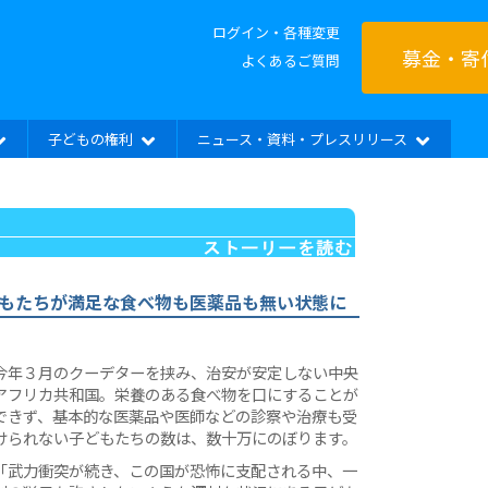
ログイン・各種変更
募金・寄
よくあるご質問
子どもの権利
ニュース・資料・プレスリリース
もたちが満足な食べ物も医薬品も無い状態に
今年３月のクーデターを挟み、治安が安定しない中央
アフリカ共和国。栄養のある食べ物を口にすることが
できず、基本的な医薬品や医師などの診察や治療も受
けられない子どもたちの数は、数十万にのぼります。
「武力衝突が続き、この国が恐怖に支配される中、一