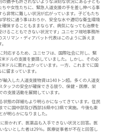
刻の猶予も許されないような深刻な状況にある子ども
たちや女性たちに、緊急人道支援の手を差し伸べる事
すら非常に難しい状況が広がっています。子どもたち
は学校に通う事はおろか、安全な水や適切な衛生環境
を確保することもままならず、病気になっても治療を
受けることもできない状況です」ユニセフ現地事務所
のスリマン・ディアバット代表はこのように訴えま
す。
に対応するため、ユニセフは、国際社会に対し、緊
0万米ドルの支援を要請していました。しかし、その必
0万米ドルに膨れ上がっています。一方、これまでに国
ルに留まっています。
が輸入した人道支援物資は140トン超。多くの人道支
スタッフの安全が確保できる限り、保健・医療、栄
での支援活動を展開しています。
る状態の詳細もより明らかになってきています。住民
でに国中部及び西部16県中13県で実施。今後も東
とが明らかになりました。
設に掛かれず、医薬品も入手できない状況と回答。医
いないとした者は29％。医療従事者が不在と回答し