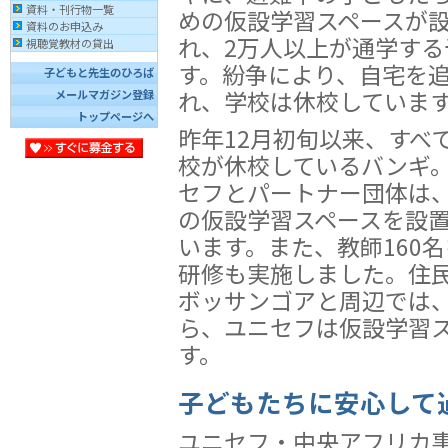
資料・刊行物一覧
めの仮設学習スペースが
資料のお申込み
れ、2万人以上が通学する
視聴覚教材の貸出
す。紛争により、自宅を
子どもと先生のひろば
れ、学校は休校していま
メールマガジン登録
トップページへ
昨年12月初旬以来、すべ
校が休校しているバンギ
セフとパートナー団体は、
の仮設学習スペースを設置
います。また、教師160
研修も実施しました。住
ボッサンゴアと周辺では
ら、ユニセフは仮設学習
す。
子どもたちに安心して
ユニセフ・中央アフリカ