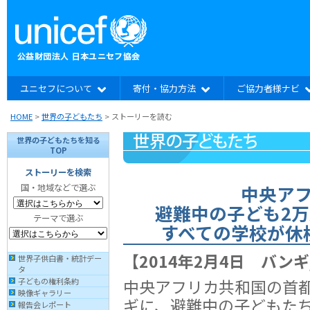
ユニセフについて
寄付・協力方法
ご協力者様ナビ
HOME
>
世界の子どもたち
> ストーリーを読む
世界の子どもたちを知る
TOP
ストーリーを検索
中央ア
国・地域などで選ぶ
避難中の子ども2
テーマで選ぶ
すべての学校が休
【2014年2月4日 バン
世界子供白書・統計デー
タ
中央アフリカ共和国の首
子どもの権利条約
映像ギャラリー
ギに、避難中の子どもた
報告会レポート