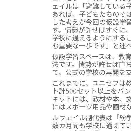
ェイルは「避難している
あれば、子どもたちのそ
した考えが今回の仮設学
す。情勢が許せばすぐに
学校に通えるようにする
む重要な一歩です」と述
仮設学習スペースは、教
法です。情勢が許せば直
て、公式の学校の再開を
これまでに、ユニセフは
ト計500セット以上をバ
キットには、教材や本、
にはスポーツ用品や画材
ルヴェイル副代表は「紛
数カ月間も学校に通えて