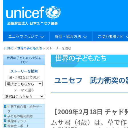
ユニセフについて
寄付・協力方法
ご協力者様ナビ
HOME
>
世界の子どもたち
> ストーリーを読む
世界の子どもたちを知る
TOP
ストーリーを検索
ユニセフ 武力衝突の
国・地域などで選ぶ
テーマで選ぶ
世界子供白書・統計デー
【2009年2月18日 チャド
タ
子どもの権利条約
ムサ君（4歳）は、草で作
映像ギャラリー
報告会レポート