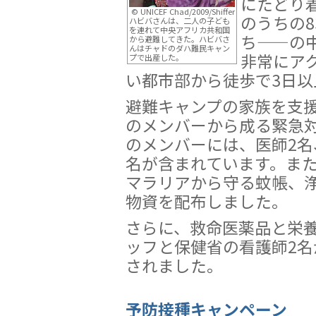
にたどり着
© UNICEF Chad/2009/Shiffer
のうちの
ハビバさんは、二人の子ども
を連れて中央アフリカ共和国
ち——の
から避難してきた。ハビバさ
んはチャドのダハ難民キャン
非常にア
プで出産した。
い都市部から徒歩で3日以
避難キャンプの家族を支
のメンバーから成る緊急
のメンバーには、医師2名
名が含まれています。ま
マラリアから守る蚊帳、浄
物資を配布しました。
さらに、救命医薬品と栄
ッフと保健省の看護師2
されました。
予防接種キャンペーン