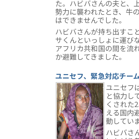
た。ハビバさんの夫と、
勢力に襲われたとき、牛
はできませんでした。
ハビバさんが持ち出すこ
サくんといっしょに運び
アフリカ共和国の間を流
か避難してきました。
ユニセフ、緊急対応チー
ユニセフ
と協力し
くされた2
える国内
動してい
ハビバさ