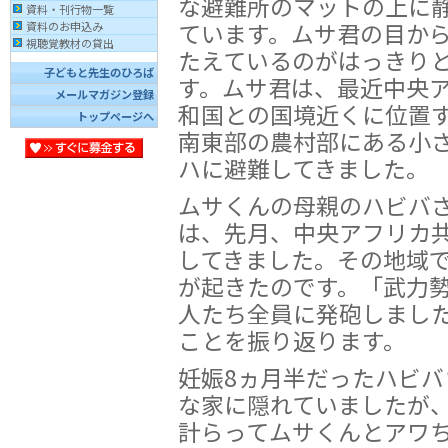
な避難所のマットの上に
資料・刊行物一覧
ています。ムサ君の目か
資料のお申込み
視聴覚教材の貸出
たえているのがはっきり
子どもと先生のひろば
す。ムサ君は、最近中央
メールマガジン登録
和国との国境近くに位置
トップページへ
南東部の農村部にある小
ハに避難してきました。
ムサくんの母親のハビバ
は、先月、中央アフリカ
してきました。その地域
が起きたのです。「武力
人たち全員に発砲しまし
ことを振り返ります。
妊娠8ヵ月半だったハビ
な家に隠れていましたが
計らってムサくんとアワ