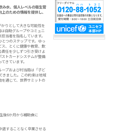
飲み水、個人レベルの衛生管
向上のための情報を提供し、
がかりとして大きな可能性を
局は自助グループやコミュニ
点担当者を指名しています。
ひとつのステップです。ゆっ
ビス、とくに健康や教育、飲
る責任を少しずつ引き受けよ
ポストカードシステムが整備
ってきています。
ループおよび村当局は「子ど
てきました。この約束は地域
動を通じて、世界サミットの
生後6か月から補助食に
、中退することなく卒業させる