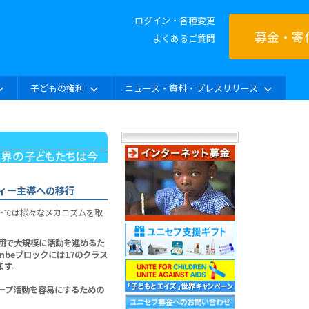
ログイン・各種変更
募金・寄
よくあるご質問
子どもの権利
ニュース・資料・プレスリリース
ィー主導への移行
トでは様々なメカニズムを取
団で大規模に活動を進めるた
anbeブロックには17のクラス
ます。
ープ活動を容易にするための