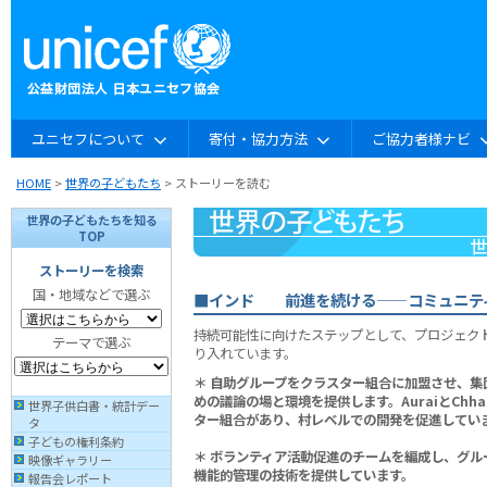
ユニセフについて
寄付・協力方法
ご協力者様ナビ
HOME
>
世界の子どもたち
> ストーリーを読む
世界の子どもたちを知る
TOP
ストーリーを検索
国・地域などで選ぶ
■インド 前進を続ける——コミュニテ
持続可能性に向けたステップとして、プロジェク
テーマで選ぶ
り入れています。
＊ 自助グループをクラスター組合に加盟させ、集
めの議論の場と環境を提供します。AuraiとChh
世界子供白書・統計デー
ター組合があり、村レベルでの開発を促進してい
タ
子どもの権利条約
＊ ボランティア活動促進のチームを編成し、グル
映像ギャラリー
機能的管理の技術を提供しています。
報告会レポート