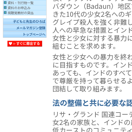
資料・刊行物一覧
バダウン（Badaun）地
資料のお申込み
きた10代の少女2名への
視聴覚教材の貸出
グレイプ殺人を強く非難
子どもと先生のひろば
人への早急な措置とイン
メールマガジン登録
トップページへ
女性と少女に対する暴力
組むことを求めます。
女性と少女への暴力を終
に目指すものです。イン
あっても、インドのすべ
で尊厳を持って暮らせる
団結して取り組みます。
法の整備と共に必要な
リサ・グランド 国連コー
女2名の家族と、インド
低カーストのコミュニテ