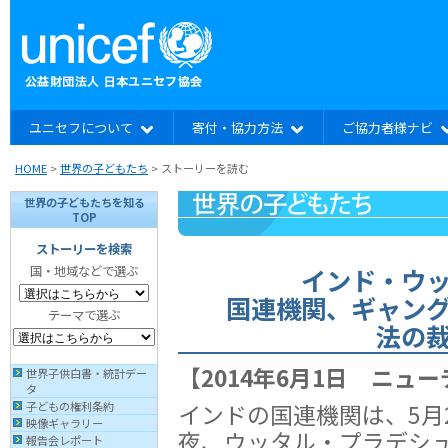
ユニセフについて
寄付・協力方法
ご協力者様ナビ
HOME
>
世界の子どもたち
> ストーリーを読む
世界の子どもたちを知る
TOP
ストーリーを検索
インド・ウ
国・地域などで選ぶ
国連機関、ギャン
テーマで選ぶ
法の
【2014年6月1日 ニュ
世界子供白書・統計デー
タ
インドの国連機関は、5月
子どもの権利条約
映像ギャラリー
夜、ウッタル・プラデシ
報告会レポート