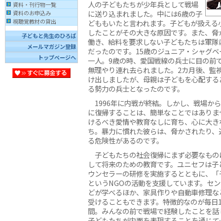
人の子どもたちが少年兵として戦場
資料・刊行物一覧
に送り込まれました。中には6歳の子
資料のお申込み
視聴覚教材の貸出
どももいたと言われます。子どもが扱える
したことがその大きな原因です。また、脅
子どもと先生のひろば
働き、給料を要求しない子どもたちは軍隊
メールマガジン登録
だったのです。15歳のジュニア・シャグ
トップページへ
一人。9歳の時、愛国戦線の兵士に目の前
無理やり連れ去られました。2カ月後、監
け出しましたが、母親は子どもを心配する
る勢力の兵士となったのです。
1996年に内戦が終結。しかし、戦場か
に復帰することは、簡単なことではありま
けるべき愛情や教育なしに育ち、心に大き
ち。暴力に慣れた彼らは、脅かされたり、
る危険性があるのです。
子どもたちの社会復帰にまず必要なもの
して将来のための教育です。ユニセフは子
ウンセラーの研修を実施するとともに、「
というNGOの活動を支援しています。セ
どが学べるほか、家具作りや自動車修理な
受けることもできます。特徴的なのが毎日
間。みんなの前で戦場で経験したことを話
子どもたちが内面を表現することを通じて