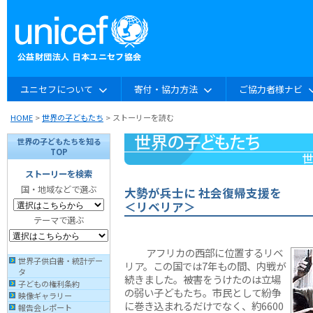
ユニセフについて
寄付・協力方法
ご協力者様ナビ
HOME
>
世界の子どもたち
> ストーリーを読む
世界の子どもたちを知る
TOP
ストーリーを検索
国・地域などで選ぶ
大勢が兵士に 社会復帰支援を
＜リベリア＞
テーマで選ぶ
アフリカの西部に位置するリベ
世界子供白書・統計デー
リア。この国では7年もの間、内戦が
タ
続きました。被害をうけたのは立場
子どもの権利条約
の弱い子どもたち。市民として紛争
映像ギャラリー
に巻き込まれるだけでなく、約6600
報告会レポート