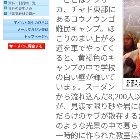
資料・刊行物一覧
カ、チャド東部に
資料のお申込み
視聴覚教材の貸出
あるコウノウンゴ
子どもと先生のひろば
難民キャンプ。ほ
メールマガジン登録
こりのまい上がる
トップページへ
道を車でやってく
ると、黄褐色のキ
ャンプの中で学校
の白い壁が輝いて
います。スーダン
から流れ込んだ8,200
が、見渡す限り砂や岩に
だらけのヤブが散在する
のような光景の中で暮ら
一時的に作られた教室は