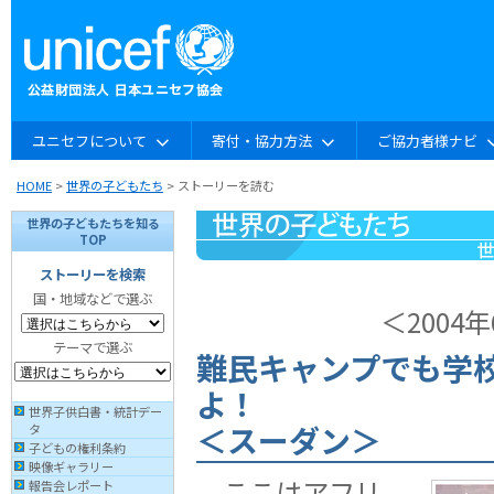
ユニセフについて
寄付・協力方法
ご協力者様ナビ
HOME
>
世界の子どもたち
> ストーリーを読む
世界の子どもたちを知る
TOP
ストーリーを検索
国・地域などで選ぶ
＜2004
テーマで選ぶ
難民キャンプでも学
よ！
世界子供白書・統計デー
＜スーダン＞
タ
子どもの権利条約
映像ギャラリー
ここはアフリ
報告会レポート