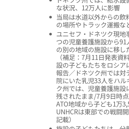
な状況、12万人に影響
当局は水道以外からの飲
の場所やトラック運搬な
ユニセフ・ドネツク現地
つの児童養護施設から9
の別の地域の施設に移し
（補足：7月11日発表資
設の子どもたちをロシア
報告／ドネツク州では対
院にいた乳児33人をハル
ク州では、児童養護施設に
残されたまま/7月9日時
ATO地域から子ども1万3,
UNHCRは東部での戦闘
記載）
施設の子どもたちは、分