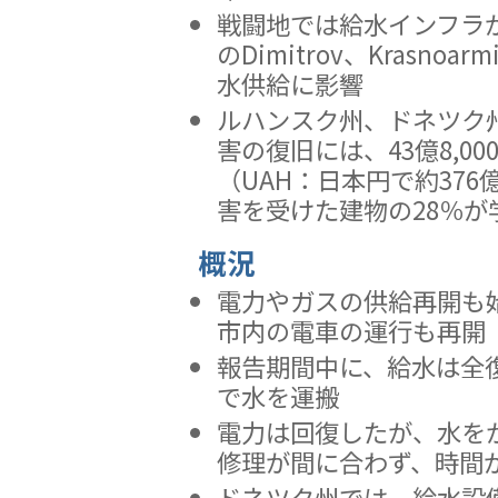
戦闘地では給水インフラ
のDimitrov、Krasnoarm
水供給に影響
ルハンスク州、ドネツク
害の復旧には、43億8,0
（UAH：日本円で約376
害を受けた建物の28％が
概況
電力やガスの供給再開も
市内の電車の運行も再開
報告期間中に、給水は全
で水を運搬
電力は回復したが、水を
修理が間に合わず、時間
ドネツク州では、給水設