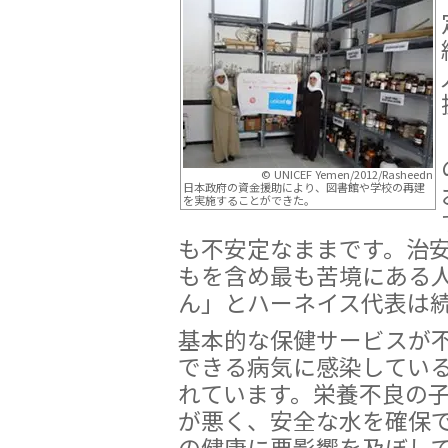
© UNICEF Yemen/2012/Rasheedn
日本政府の資金援助により、図書館や学校の再建
を実施することができた。
も不安定なままです。治
もを含め最も苦境にある
ん」とハーネイス代表は
基本的な保健サービスが
できる病気に感染している
れています。栄養不良の
が悪く、安全な水を確保
の健康に悪影響を及ぼし