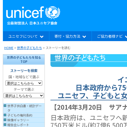
ユニセフについて
寄付・協力方法
ご協力者様ナビ
HOME
>
世界の子どもたち
> ストーリーを読む
世界の子どもたちを知る
TOP
ストーリーを検索
イ
国・地域などで選ぶ
日本政府から7
テーマで選ぶ
ユニセフ、子どもと
【2014年3月20日 サ
世界子供白書・統計デー
タ
日本政府は、ユニセフへ
子どもの権利条約
映像ギャラリー
750万米ドル(約7億6,500
報告会レポート