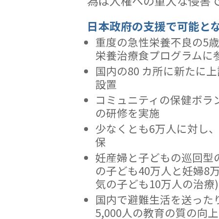
為は人権への重大な侵害
日本政府の支援で可能と
重度の急性栄養不良の5
栄養治療食プログラムに
国内の80 カ所に新たに
設置
コミュニティの保健ボラン
の研修を実施
少なくとも6万人に対し
保
妊産婦と子どもの巡回型の
の子ども40万人と妊婦8
気の子ども10万人の治療)
国内で避難生活を送った
5,000人の教育の質の向上