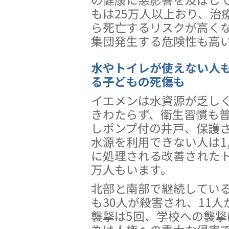
もは25万人以上おり、治
ら死亡するリスクが高く
集団発生する危険性も高
水やトイレが使えない人
る子どもの死傷も
イエメンは水資源が乏し
きわたらず、衛生習慣も
しポンプ付の井戸、保護
水源を利用できない人は1
に処理される改善されたト
万人もいます。
北部と南部で継続してい
も30人が殺害され、11
襲撃は5回、学校への襲撃