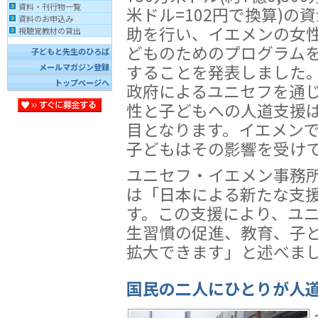
資料・刊行物一覧
米ドル=102円で換算)の
資料のお申込み
助を行い、イエメンの女
視聴覚教材の貸出
どものためのプログラム
子どもと先生のひろば
することを発表しました
メールマガジン登録
トップページへ
政府によるユニセフを通
性と子どもへの人道支援は
目となります。イエメン
子どもはその影響を受け
ユニセフ・イエメン事務
は「日本による新たな支
す。この支援により、ユ
生習慣の促進、教育、子
拡大できます」と述べま
国民の二人にひとりが人