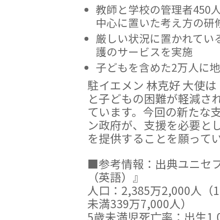
教師と学校の管理者450
中心に置いた考え方の研
厳しい状況に置かれてい
護のサービスを実施
子どもを含めた2万人に
駐イエメン 林克好 大使
と子どもの困難が軽減さ
ています。今回の新たな
ン政府が、支援を必要と
を提供することを願って
■参考情報：出典ユニセフ
（英語）』
人口：2,385万2,000人（
未満339万7,000人）
5歳未満児死亡率：出生1,0