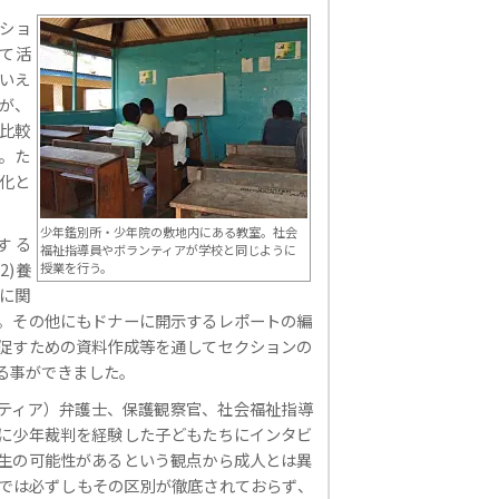
ショ
て活
いえ
が、
比較
。た
化と
。
少年鑑別所・少年院の敷地内にある教室。社会
する
福祉指導員やボランティアが学校と同じように
 2)養
授業を行う。
に関
。その他にもドナーに開示するレポートの編
促すための資料作成等を通してセクションの
る事ができました。
ンティア）弁護士、保護観察官、社会福祉指導
に少年裁判を経験した子どもたちにインタビ
生の可能性があるという観点から成人とは異
では必ずしもその区別が徹底されておらず、