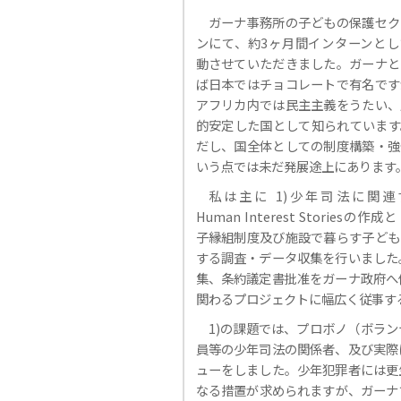
ガーナ事務所の子どもの保護セク
ンにて、約3ヶ月間インターンとし
動させていただきました。ガーナと
ば日本ではチョコレートで有名です
アフリカ内では民主主義をうたい、
的安定した国として知られています
だし、国全体としての制度構築・強
いう点では未だ発展途上にあります
私は主に 1)少年司法に関連
Human Interest Storiesの作成と
子縁組制度及び施設で暮らす子ども
する調査・データ収集を行いました
集、条約議定書批准をガーナ政府へ
関わるプロジェクトに幅広く従事す
1)の課題では、プロボノ（ボラ
員等の少年司法の関係者、及び実際
ューをしました。少年犯罪者には更
なる措置が求められますが、ガーナ