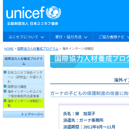
ユニセフについて
寄付・協力方法
ご協力者様ナビ
HOME
>
国際協力人材養成プログラム
> 海外インターン体験記
国際協力人材養成プログラ
ム
日本ユニセフ協会インタ
ーン（研修生）の受け入
海外イ
れ
国際協力講座
海外インターンのユニセ
ガーナの子どもの保護制度の改善に向
フ現地事務所派遣事業
海外インターン体験記一
覧
氏名：榮 加菜子
トップページへ
派遣先：ガーナ事務所
派遣期間：2012年8月〜11月