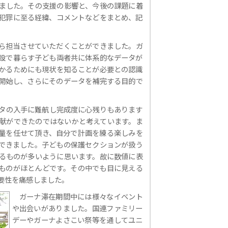
ました。その支援の影響と、今後の課題に着
犯罪に至る経緯、コメントなどをまとめ、記
から担当させていただくことができました。ガ
設で暮らす子ども両者共に体系的なデータが
かるためにも現状を知ることが必要との認識
開始し、さらにそのデータを補完する目的で
タの入手に難航し完成度に心残りもあります
献ができたのではないかと考えています。ま
量を任せて頂き、自分で計画を練る楽しみを
できました。子どもの保護セクションが扱う
るものが多いように思います。故に数値に表
ものがほとんどです。その中でも目に見える
要性を痛感しました。
ガーナ滞在期間中には様々なイベント
や出会いがありました。国連ファミリー
デーやガーナよさこい祭等を通してユニ