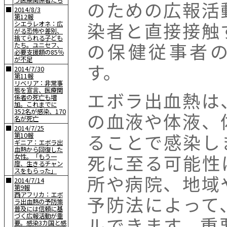
う医療関係者たち
のための広報活
■
2014/8/3
第12報
染者と直接接触
シエラレオネ：広
がる恐怖や差別、
捨てられる子ども
の保健従事者
たち。ユニセフ、
必要支援額の85％
が不足
す。
■
2014/7/30
第11報
リベリア：非常事
態を宣言、医療関
エボラ出血熱は
係者の死亡も増
加。これまでに
352名が感染、170
の血液や体液、
名が死亡
■
2014/7/25
ることで感染し
第10報
ギニア：エボラ出
血熱から回復した
死に至る可能性
女性。「もう一
度、生きるチャン
スをもらった」
所や病院、地域
■
2014/7/14
第9報
西アフリカ：エボ
予防法によって
ラ出血熱の予防策
普及には信頼に基
づく広報活動が重
ルできます。重
要。感染3カ国と感