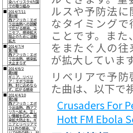
染ハイリスク4カ国
での取り組み
ルスや予防法に
■
2014/7/11
第8報
なタイミングで
西アフリカ：エボ
ラ出血熱への誤解
で広がる感染。ユ
ことです。また
ニセフ、感染拡大
阻止のために活動
拡大
をまたぐ人の往
■
2014/7/4
第7報
西アフリカ：エボ
が拡大していま
ラ出血熱、感染拡
大止まらず
■
2014/6/2
リベリアで予防
第6報
ギニア、リベリ
ア：エボラ出血
た曲は、以下で
熱、封じ込めなら
ず、広がる感染
■
2014/4/10
第5報
Crusaders For P
西アフリカ：エボ
ラ出血熱、西アフ
リカへ拡大。正し
Hott FM Ebola S
い情報を広め、感
染拡大防止を。ギ
ニアとリベリアで
111件の感染、マ
リで6件の疑い。日