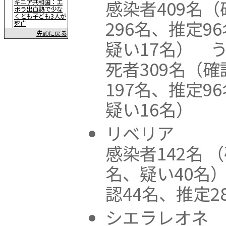
感染者409名（
ギニア共和国：エ
ボラ出血熱で少な
くとも子ども3人が
296名、推定9
死亡
先頭に戻る
疑い17名） 
死者309名（確
197名、推定9
疑い16名）
リベリア
感染者142名 
名、疑い40名
認44名、推定2
シエラレオネ