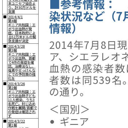
■参考情報： 
本ユニセフ協会よ
り、計30万ドルを
染状況など（7
支援
■
2014/4/1
第4報
情報）
ギニア共和国：エ
ボラ出血熱が発
症。日本政府によ
る52万米ドルの緊
2014年7月8
急支援が決定
■
2014/3/28
第3報
ア、シエラレオ
ギニア共和国：エ
ボラ出血熱、首都
で4件の発症を確
血熱の感染者数
認。治療法なし、
塩素やせっけんな
どでの予防策の強
者数は同539
化を
■
2014/3/26
の通り。
第2報
ギニア共和国：エ
ボラ出血熱子ども
11人感染、うち3
名死亡。封じ込め
＜国別＞
作戦を展開/首都で
の発症は確認され
ず
ギニア
■
2014/3/22
第1報