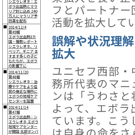
シエラレオネ：エ
フとパートナー
ボラ出血熱とマラ
リア封じ込め 240
万人にマラリア予
活動を拡大して
防薬を配布
■
2014/12/4
第49報
誤解や状況理解
エボラ出血熱3カ
国・情勢レポート
シエラレオネ、リ
拡大
ベリア、ギニア ま
すます多くの子ど
もたちが、エボラ
の影響下に
ユニセフ西部・
■
2014/11/20
第48報
務所代表のマニ
シエラレオネ：治
療やケアをより住
ンは「うわさと
民の身近な場所に
エボラの地域ケア
センターを設置
よって、エボラ
■
2014/11/14
第47報
ています。こう
エボラ出血熱：シ
エラレオネ エボラ
地域ケアセンター
は自身の命をさ
が開設 北部ボンバ