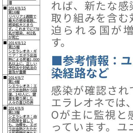
れば、新たな感
増
■
2014/8/15
第16報
取り組みを含む
リベリア:1週間で
最大の感染者数、
感染拡大とまら
迫られる国が
ず。これまでに778
名が感染、402名
す。
が死亡
■
2014/8/12
第15報
シエラレオネ・ギ
■参考情報：ユ
ニア：エボラ出血
熱による死者1,000
名以上に。正しい
染経路など
予防法や対処法の
普及が重要
■
2014/8/7
第14報
感染が確認され
シエラレオネ：エ
ボラ出血熱から回
復、143人に、健
エラレオネでは
康を取り戻した
人々の喜びの声
■
2014/8/6
Oが主に監視と
第13報
シエラレオネ：命
の危険を冒して
っています。ユ
も、治療を。エボ
ラ出血熱とたたか