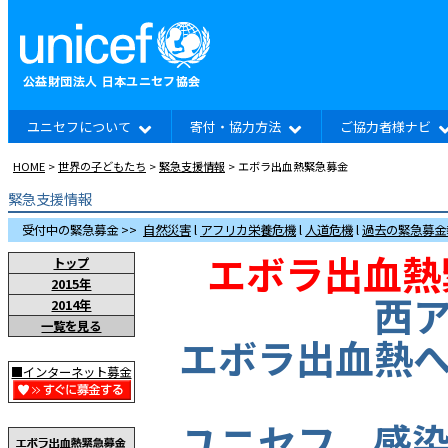
ユニセフについて
寄付・協力方法
ご協力者様ナビ
HOME
>
世界の子どもたち
>
緊急支援情報
> エボラ出血熱緊急募金
緊急支援情報
受付中の緊急募金 >>
自然災害
l
アフリカ栄養危機
l
人道危機
l
過去の緊急募金
エボラ出血熱
トップ
2015年
西
2014年
一覧を見る
エボラ出血熱
■インターネット募金
ユニセフ、感