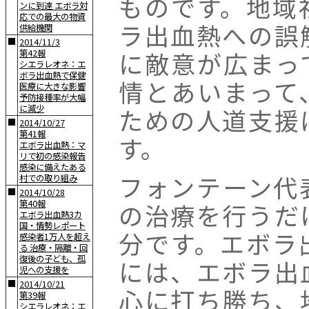
ものです。地域
ンに到達 エボラ対
応での最大の物資
ラ出血熱への誤
供給機関
■
2014/11/3
に敵意が広まっ
第42報
シエラレオネ：エ
ボラ出血熱で保健
情とあいまって
医療に大きな影響
予防接種率が大幅
に減少
ための人道支援
■
2014/10/27
第41報
す。
エボラ出血熱：マ
リで初の感染報告
感染に備えたある
フォンテーン代
村での取り組み
■
2014/10/28
第40報
の治療を行うだ
エボラ出血熱3カ
国・情勢レポート
分です。エボラ
感染者1万人を超え
る 治療・隔離・回
復後の子ども、孤
には、エボラ出
児への支援を
■
2014/10/21
心に打ち勝ち、
第39報
シエラレオネ：エ