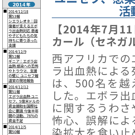
活
■
2014/12/18
第53報
シエラレオネ：回
【2014年7月
復者が支えるエボ
ラ出血熱対応 患者
や子どもたちの気
カール（セネガ
持ちに寄り添った
支援
■
2014/12/9
西アフリカでの
第52報
ギニア：エボラ出
ラ出血熱による
血熱 感染への恐怖
やトラウマ、支援
の壁に ユニセフ報
は、500名を越
道官の現地報告
■
2014/12/12
した。エボラ出
第51報
エボラ出血熱 ユニ
セフ、5億米ドルの
に関するうわさ
資金援助を国際社
会に要請 今後半年
怖心、誤解によ
間の活動、76％の
資金不足
■
2014/12/5
染拡大を食い止
第50報