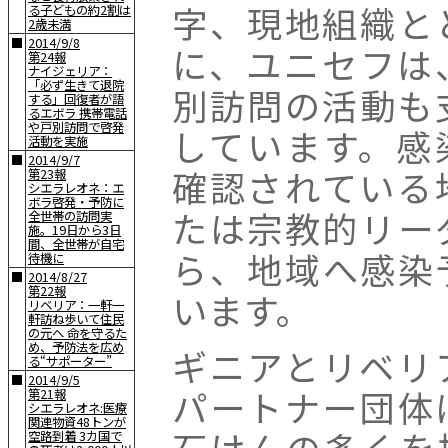
字、現地組織と
る子どもの約2割は
2歳未満
■
2014/9/8
に、ユニセフは
第24報
ナイジェリア：
「必ず生きて退院
別訪問の活動も
する」回復者が語
るエボラ 携帯電話
や戸別訪問で啓発
しています。感
活動を実施
■
2014/9/7
確認されている
第23報
シエラレオネ：エ
ボラ啓発・予防に
たは宗教的リー
全世帯の訪問実
施。19日から3日
間、全世帯が自宅
ら、地域へ感染
待機に
■
2014/8/27
第22報
います。
リベリア：一軒一
軒訪ね歩いて住民
の元へ 命を守るた
め、予防法を広め
ギニアとリベリ
る“サポーター”
■
2014/9/5
パートナー団体
第21報
シエラレオネ:医療
関連物資48トンが
石けんの多くを
空路到着 3カ国で