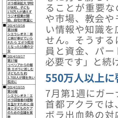
ることが重要な
ボラ感染拡大 学校
が休校、子ども
170万人が通えず
や市場、教会や
ラジオ授業が開
始、自宅が教室に
い情報や知識を
■
2014/10/16
第38報
シエラレオネ：弟
せん。そうする
と妹が幸せでいら
れたら エボラ孤児
員と資金、パー
となった15歳の少
女
■
2014/10/17
必要です」と続
第37報
リベリアからの報
告 エボラに苦しむ
550万人以上
子どもたち 約
3,700人が親を失い
孤児に
■
2014/10/15
7月第1週にガー
第36報
シエラレオネ：エ
首都アクラでは
ボラ回復者の経験
を生かすために 自
身と子どものケア
ボラ出血熱の対
のための会議を実
施