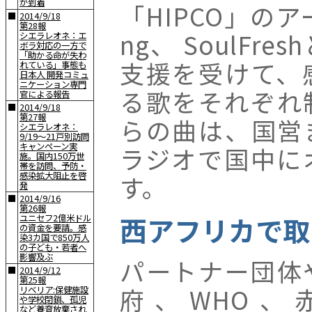
が到着
「HIPCO」の
■
2014/9/18
第28報
ng、 SoulFr
シエラレオネ：エ
ボラ対応の一方で
「助かる命が失わ
支援を受けて、
れている」事態も
日本人 開発コミュ
ニケーション専門
る歌をそれぞれ
官による報告
■
2014/9/18
第27報
らの曲は、国営
シエラレオネ：
9/19〜21戸別訪問
キャンペーン実
ラジオで国中に
施。国内150万世
帯を訪問、予防・
感染拡大阻止を啓
す。
発
■
2014/9/16
第26報
西アフリカで取
ユニセフ2億米ドル
の資金を要請。感
染3カ国で850万人
の子ども・若者へ
影響及ぶ
パートナー団体
■
2014/9/12
第25報
府、WHO、
リベリア:保健施設
や学校閉鎖、孤児
など養育放棄され