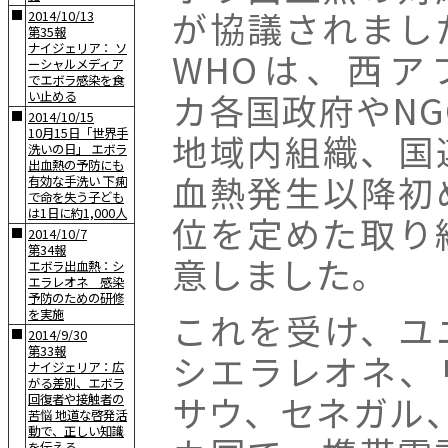
が協議されまし
■
2014/10/13
第35報
ナイジェリア： ソ
WHOは、西ア
ーシャルメディア
でエボラ感染を食
カ各国政府やNG
い止める
■
2014/10/15
10月15日「世界手
地域内組織、国
洗いの日」 エボラ
出血熱の予防にも
血熱発生以降初
有効な手洗い 下痢
で命を失う子ども
は1日に約1,000人
位を定めた取り
■
2014/10/7
第34報
意しました。
エボラ出血熱：シ
エラレオネ 感染
予防のための研修
これを受け、ユ
を実施
■
2014/9/30
第33報
シエラレオネ、
ナイジェリア：広
がる差別、エボラ
サウ、セネガル
回復者や接触者の
苦悩 地道な啓発活
動で、正しい知識
を伝える