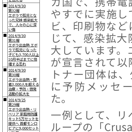
カ国で、携帯電
■
2014/9/30
やすでに実施し
第32報
エボラで孤児とな
った兄妹 感染拡大
ビ、印刷物など
で、人々の心に深
い傷
じて、感染拡大
■
2014/9/30
第31報
大しています。
エボラ出血熱 エボ
ラで孤児になった
子ども3,700人以上
が宣言されて以
10月半ばまでに倍
増する恐れ
トナー団体は、
■
2014/9/30
第30報
エボラ出血熱・死
に予防メッセ
者3,000人を超える
治療・予防・啓発
た。
活動の拡大を
■
2014/9/25
第29報
エボラ出血熱・リ
一例として、リ
ベリア 家庭用防護
キット5万セットを
ループの「Crusad
提供へ 首都モンロ
ビアに9,000セット