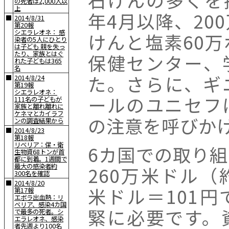
の死者は2,000人以
上
年4月以降、20
■
2014/8/31
第20報
シエラレオネ： 感
けんと塩素60
染者の5人にひとり
は子ども 親を失っ
たり、家族とはぐ
保健センター、
れた子どもは365
名
た。さらに、ギ
■
2014/8/24
第19報
シエラレオネ：
ールのユニセフ
111名の子どもが
家族と離れ離れに
ケネマとカイラフ
の注意を呼びか
ンの調査結果から
■
2014/8/23
第18報
リベリア：保・衛
6カ国での取り
生物資68トンが首
都に到着。1週間で
最大の感染者約
260万米ドル（約
300名を確認
■
2014/8/20
米ドル＝101
第17報
エボラ出血熱：リ
ベリア、感染4カ国
緊に必要です。
で最多の死者。シ
エラレオネ、感染
者先週より100名