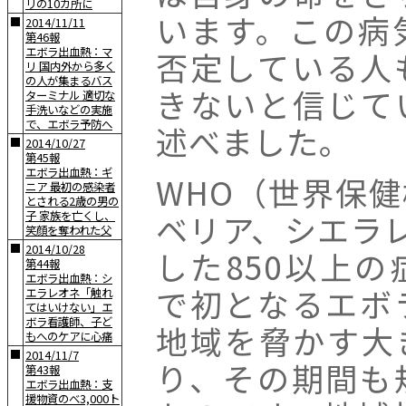
リの10カ所に
います。この病
■
2014/11/11
第46報
エボラ出血熱：マ
否定している人
リ 国内外から多く
の人が集まるバス
きないと信じて
ターミナル 適切な
手洗いなどの実施
で、エボラ予防へ
述べました。
■
2014/10/27
第45報
エボラ出血熱：ギ
WHO（世界保
ニア 最初の感染者
とされる2歳の男の
ベリア、シエラ
子 家族を亡くし、
笑顔を奪われた父
■
2014/10/28
した850以上
第44報
エボラ出血熱：シ
で初となるエボ
エラレオネ「触れ
てはいけない」エ
ボラ看護師、子ど
地域を脅かす大
もへのケアに心痛
■
2014/11/7
り、その期間も
第43報
エボラ出血熱：支
援物資のべ3,000ト