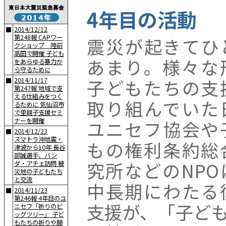
4年目の活動
2014/12/12
■
第248報 CAPワー
震災が起きてひ
クショップ 陸前
高田で開催 子ども
あまり。様々な
をあらゆる暴力か
ら守るために
子どもたちの支
2014/11/17
■
第247報 地域で支
える仕組みをつく
取り組んでいた
るために 気仙沼市
で里親子支援セミ
ナーを開催
ユニセフ協会や
2014/12/23
■
スマトラ沖地震・
もの権利条約総
津波から10年 長谷
部誠選手、バン
究所などのNPO
ダ・アチェ訪問 被
災地の子どもたち
と交流
中長期にわたる
2014/11/23
■
第246報 4年目のユ
支援が、「子ど
ニセフ「祈りのビ
ッグツリー」 子ど
もたちの祈りや願