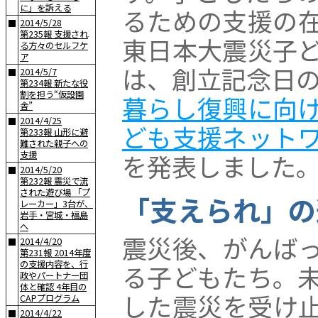
に」を訴える
るための支援の
2014/5/28
■
第235報 支援され
東日本大震災子
る方々のセルフケ
ア
は、創立記念日の
2014/5/7
■
第234報 新たな役
割を担う“仮設園
暮らし復興に向
舎”
2014/4/25
■
ども支援ネット
第233報 山形に避
難された親子への
を発表しました
支援
2014/5/20
■
第232報 震災で流
された遊び場 「プ
「支えられ」の
レーカー」3台が、
岩手・宮城・福島
へ
震災後、がんば
2014/4/20
■
第231報 2014年度
の支援内容を、行
る子どもたち。
政やパートナー団
体と確認 4年目の
した震災を受け
CAPプログラム
2014/4/22
■