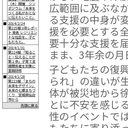
広範囲に及ぶな
（木）開催 シン
ポジウム「未来を
つくる私がおとな
る支援の中身が
に伝えたいこと」
2014/2/24
■
援を必要とする
第225報 3年レポー
ト 発表 レジリエン
トな社会を、子ど
要十分な支援を
もたちと。
2014/1/31
■
まま、3年余の月
第224報 「知るこ
と・伝えることが
第１歩」子育て支
子どもたちの復
援関係者を対象に
里親研修
られ」の違いが
2014/1/28
■
第223報 「まちの
未来をデザイン」
体が被災地から
未来の七郷まちづ
くり 宮城県仙台
市から
とに不安を感じ
先頭に戻る
性のイベントで
もたちに寄り添っ