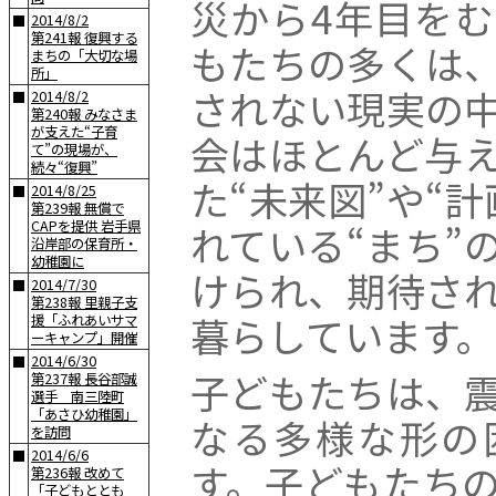
災から4年目を
2014/8/2
■
第241報 復興する
もたちの多くは
まちの「大切な場
所」
されない現実の
2014/8/2
■
第240報 みなさま
が支えた“子育
会はほとんど与
て”の現場が、
続々“復興”
た“未来図”や“
2014/8/25
■
第239報 無償で
CAPを提供 岩手県
れている“まち”
沿岸部の保育所・
幼稚園に
けられ、期待さ
2014/7/30
■
第238報 里親子支
暮らしています。
援「ふれあいサマ
ーキャンプ」開催
2014/6/30
■
子どもたちは、
第237報 長谷部誠
選手 南三陸町
「あさひ幼稚園」
なる多様な形の
を訪問
2014/6/6
■
す。子どもたちの
第236報 改めて
「子どもととも