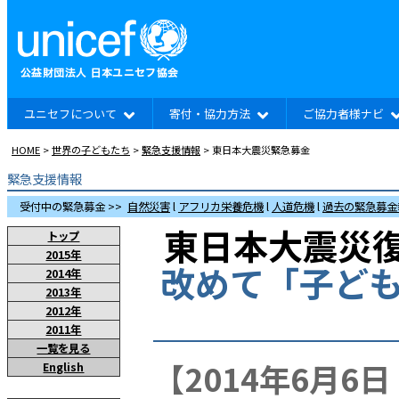
ユニセフについて
寄付・協力方法
ご協力者様ナビ
HOME
>
世界の子どもたち
>
緊急支援情報
> 東日本大震災緊急募金
緊急支援情報
受付中の緊急募金 >>
自然災害
l
アフリカ栄養危機
l
人道危機
l
過去の緊急募金
東日本大震災復
トップ
2015年
改めて「子ど
2014年
2013年
2012年
2011年
一覧を見る
【2014年6月6
English