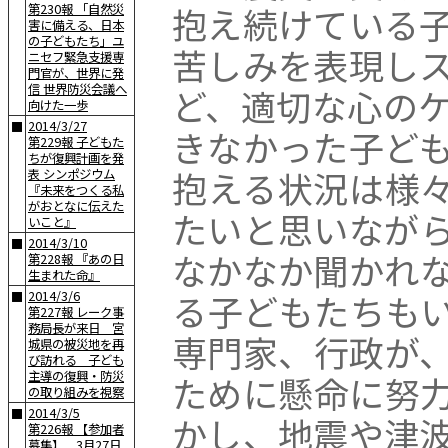
抱え続けている
第230報 「自然災
害に備える、日本
の子どもたち」ユ
苦しみを表現し
ニセフ緊急支援専
門官が、世界に発
信 世界防災会議へ
ど、適切な心の
向けた一歩
2014/3/27
■
きなかった子ど
第229報 子どもた
ちが復興計画を発
抱える状況は様
表 シンポジウム
『未来をつくる私
がおとなに伝えた
たいと思いなが
いこと』
2014/3/10
■
なかなか聞かれ
第228報 『あの日
生まれた命』
る子どもたちも
2014/3/6
■
第227報 レーク事
務局長が来日 宮
専門家、行政が
城県の被災地を再
び訪れる 子ども
主導の復興・防災
ために懸命に努
の取り組みを視察
2014/3/5
■
かし、地震や津
第226報 【参加者
募集】 3月27日