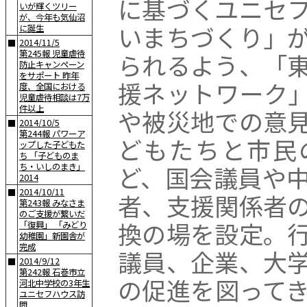
に基づくユニセ
いが輝くツリー
が、今年も気仙沼
いまちづくり」
に誕生
2014/11/5
■
第245報 児童虐待
られるよう、「
防止キャンペーン
をサポート 昨年
援ネットワーク
度、全国における
児童虐待相談は7万
件以上
や被災地での意
2014/10/5
■
第244報 パワーア
どもたちと市民
ップした子どもた
ち 「子どものま
ど、国会議員や
ち・いしのまき」
2014
2014/10/11
■
者、支援関係者
第243報 みなさま
のご支援が繋いだ
換の場を設定。
「復興」 「みどり
幼稚園」新園舎が
完成
議員、企業、大
2014/9/12
■
第242報 石巻市立
の促進を図って
河北中学校の3年生
ユニセフハウス訪
問