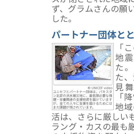
ず、グラムさんの願
した。
パートナー団体と
「こ
地
た
た、
見
© UNICEF video
ユニセフとパートナー団体は、パキスタ
「降
ン北部の洪水被災地に、最低限必要な保
健・栄養関連の支援物資を届けています
地域
が、全ての人々に支援を届けるためには
まだ課題が残されています。
活は、さらに厳しい
ラング・カスの最も