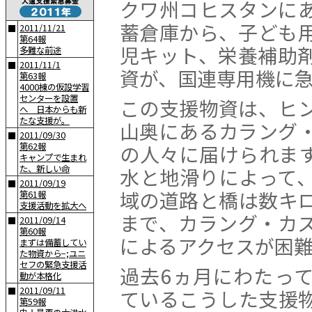
クワ州コヒスタンに
蓄倉庫から、子ども
2011/11/21
■
第64報
児キット、栄養補助
多難な前途
2011/11/1
■
資が、国連専用機に
第63報
4000棟の仮設学習
センターを設置
この支援物資は、ヒ
へ 日本からも新
たな支援が。
山奥にあるカラング
2011/09/30
■
第62報
の人々に届けられま
キャンプで生まれ
た、新しい命
水と地滑りによって
2011/09/19
■
域の道路と橋は数キ
第61報
支援活動を拡大へ
まで、カラング・カ
2011/09/14
■
第60報
によるアクセスが困
まずは備蓄してい
た物資から−;ユニ
セフの緊急支援活
過去6ヵ月にわたっ
動が本格化
2011/09/11
■
ているこうした支援
第59報