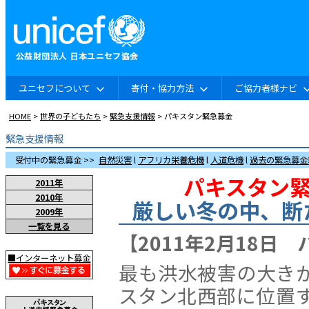
ユニセフについて
寄付・協力方法
ご協力者様ナビ
HOME
>
世界の子どもたち
>
緊急支援情報
> パキスタン緊急募金
緊急支援情報
受付中の緊急募金 >>
自然災害
l
アフリカ栄養危機
l
人道危機
l
過去の緊急募金
パキスタン緊
2011年
2010年
厳しい冬の中、断
2009年
一覧を見る
【2011年2月18日
■インターネット募金
最も洪水被害の大き
スタン北西部に位置