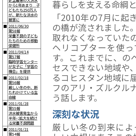
史上最悪の大洪水
暮らしを支える命綱
から1年あまり 子
どもたち250万人
「2010年の7月に
が、新たな洪水の
被害に
の橋が流されました
2011/06/30
■
第58報
取れなくなっていた
栄養不良の子ども
たちのための移動
ヘリコプターを使っ
保健所
2011/04/14
■
す。これまでに、の
第57報
臨時学習センター
セスできない地域や
が女子に「学習の
機会」を提供
るコヒスタン地域に
2011/02/18
■
第56報
フのアリ・ズルクル
厳しい冬の中、断
たれかけている生
う話します。
命線
2011/01/28
■
第55報
深刻な状況
洪水被害発生から
半年−;拡大を続け
る栄養不良問題
厳しい冬の到来によ
2011/01/21
■
第54報