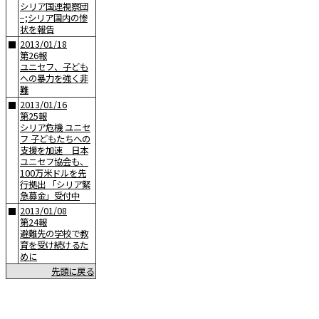
シリア国連視察団
−;シリア国内の惨
状を報告
2013/01/18
■
第26報
ユニセフ、子ども
への暴力を強く非
難
2013/01/16
■
第25報
シリア危機 ユニセ
フ 子どもたちへの
支援を加速 日本
ユニセフ協会も、
100万米ドルを先
行拠出 「シリア緊
急募金」受付中
2013/01/08
■
第24報
避難先の学校で教
育を受け続けるた
めに
先頭に戻る