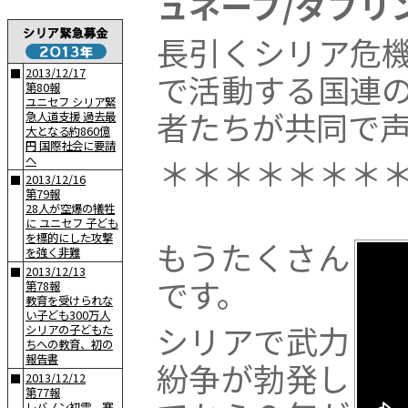
ュネーブ/ダブリ
長引くシリア危
2013/12/17
■
で活動する国連
第80報
ユニセフ シリア緊
者たちが共同で
急人道支援 過去最
大となる約860億
円 国際社会に要請
＊＊＊＊＊＊＊
へ
2013/12/16
■
第79報
28人が空爆の犠牲
に ユニセフ 子ども
を標的にした攻撃
もうたくさん
を強く非難
2013/12/13
■
です。
第78報
教育を受けられな
い子ども300万人
シリアで武力
シリアの子どもた
ちへの教育、初の
報告書
紛争が勃発し
2013/12/12
■
第77報
レバノン初雪、寒