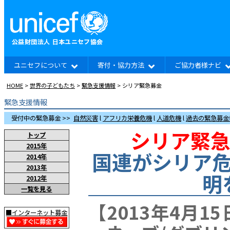
ユニセフについて
寄付・協力方法
ご協力者様ナビ
HOME
>
世界の子どもたち
>
緊急支援情報
> シリア緊急募金
緊急支援情報
受付中の緊急募金 >>
自然災害
l
アフリカ栄養危機
l
人道危機
l
過去の緊急募金
シリア緊急
トップ
2015年
国連がシリア
2014年
2013年
明
2012年
一覧を見る
【2013年4月1
■インターネット募金