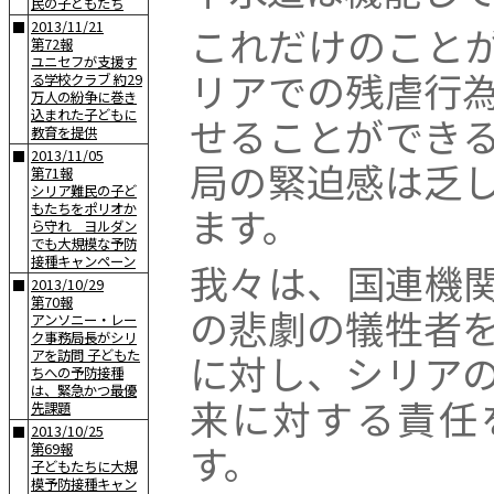
民の子どもたち
2013/11/21
これだけのこと
■
第72報
ユニセフが支援す
リアでの残虐行
る学校クラブ 約29
万人の紛争に巻き
込まれた子どもに
せることができ
教育を提供
2013/11/05
■
局の緊迫感は乏
第71報
シリア難民の子ど
ます。
もたちをポリオか
ら守れ ヨルダン
でも大規模な予防
接種キャンペーン
我々は、国連機
2013/10/29
■
第70報
の悲劇の犠牲者
アンソニー・レー
ク事務局長がシリ
に対し、シリア
アを訪問 子どもた
ちへの予防接種
は、緊急かつ最優
来に対する責任
先課題
2013/10/25
■
す。
第69報
子どもたちに大規
模予防接種キャン