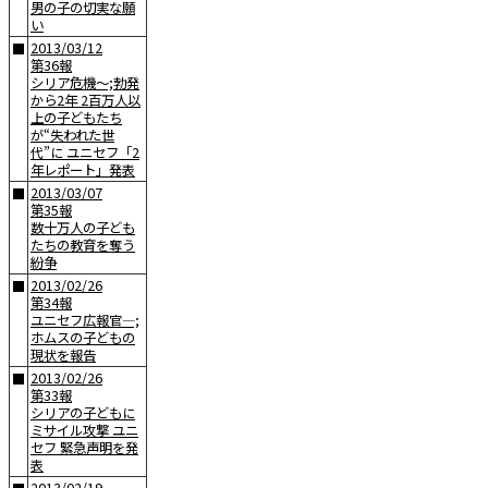
男の子の切実な願
い
2013/03/12
■
第36報
シリア危機〜;勃発
から2年 2百万人以
上の子どもたち
が“失われた世
代”に ユニセフ「2
年レポート」発表
2013/03/07
■
第35報
数十万人の子ども
たちの教育を奪う
紛争
2013/02/26
■
第34報
ユニセフ広報官—;
ホムスの子どもの
現状を報告
2013/02/26
■
第33報
シリアの子どもに
ミサイル攻撃 ユニ
セフ 緊急声明を発
表