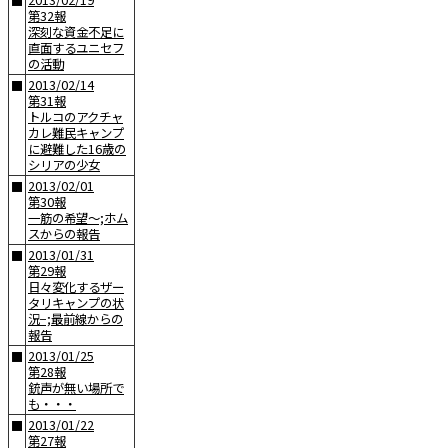
2013/02/19
■
第32報
深刻な資金不足に
直面するユニセフ
の活動
2013/02/14
■
第31報
トルコのアクチャ
カレ難民キャンプ
に避難した16歳の
シリアの少女
2013/02/01
■
第30報
一筋の希望〜;ホム
スからの報告
2013/01/31
■
第29報
日々変化するザー
タリキャンプの状
況−;最前線からの
報告
2013/01/25
■
第28報
銃声が無い場所で
も・・・
2013/01/22
■
第27報