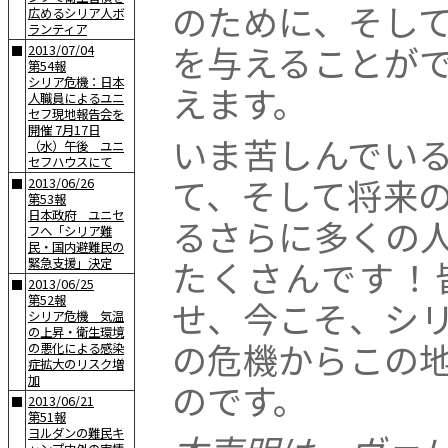
のために、そし
広めるシリア人ボ
ランティア
を与えることが
2013/07/04
■
第54報
シリア危機：日本
えます。
人職員によるユニ
セフ現地報告会を
開催 7月17日
いま苦しんでい
（水）午後 ユニ
セフハウスにて
て、そして将来
2013/06/26
■
第53報
日本政府 ユニセ
るさらに多くの
フへ「シリア難
民・国内避難民の
たくさんです！
緊急支援」決定
2013/06/25
■
第52報
せ、今こそ、シ
シリア危機 気温
の上昇・衛生環境
の危機からこの
の悪化による感染
症拡大のリスク増
加
のです。
2013/06/21
■
第51報
ヨルダンの難民キ