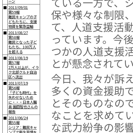
ている一方で、
ーン
2013/09/01
■
保や様々な制限
第59報
難民キャンプの子
どもたちに、支援
て、人道支援活
物資を緊急空輸
2013/08/27
■
っています。今
第58報
難民となった子ど
つかの人道支援
もたち、100万人
を超える
2013/08/19
■
とが懸念されて
第57報
2万人以上が、イラ
ク北部クルド自治
今日、我々が訴
区へ流出
2013/07/19
■
多くの資金援助
第56報
「子ども時代」を
失わせないため
とそのものなの
に・・・日本人職
員 園田智也さんの
なことを求めて
報告
2013/06/24
■
な武力紛争の影
第55報
シリア：難民キャ
ンプで衛生習慣を