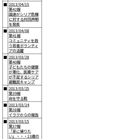
2013/04/15
■
第42報
国連がシリア危機
に対する共同声明
を発表
2013/04/08
■
第41報
コミュニティを救
う若者ボランティ
アの活躍
2013/03/28
■
第40報
子どもたちの健康
が悪化、医療ケア
が不足するシリア
避難民キャンプ
2013/03/25
■
第39報
命を守る靴
2013/03/24
■
第38報
イラクからの報告
2013/03/15
■
第37報
「家に帰りた
い」・・・13歳の