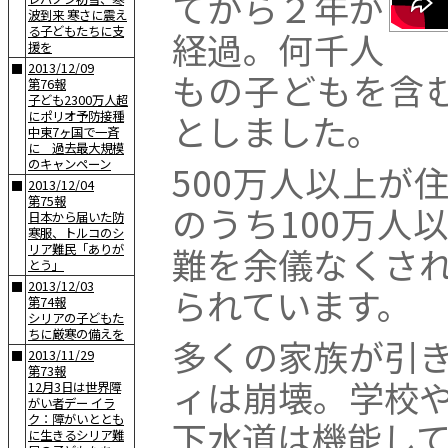
てから２年が
波到来 寒さに震え
る子どもたちに支
経過。何千人
援を
2013/12/09
■
もの子どもを含
第76報
子ども2300万人超
としました。
にポリオ予防接種
中東7ヶ国で一斉
に 過去最大規模
のキャンペーン
500万人以上が
2013/12/04
■
第75報
のうち100万人
日本から届いた防
寒服、トルコのシ
難を余儀なくさ
リア難民「ありが
とう」
2013/12/03
■
られています。
第74報
シリアの子どもた
ちに厳寒の備えを
多くの家族が引
2013/11/29
■
第73報
ィは崩壊。学校
12月3日は世界障
がい者デー イラ
ク：障がいととも
下水道は機能し
に生きるシリア難