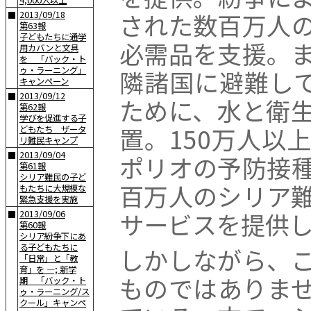
4,000人以上
された数百万人
2013/09/18
■
第63報
子どもたちに通学
必需品を支援。
用カバンと文具
を 「バック・ト
ゥ・ラーニング」
隣諸国に避難して
キャンペーン
2013/09/12
■
ために、水と衛
第62報
学びを促進する子
置。150万人以
どもたち ザータ
リ難民キャンプ
2013/09/04
■
ポリオの予防接
第61報
シリア難民の子ど
百万人のシリア
もたちに大規模な
緊急支援を実施
サービスを提供
2013/09/06
■
第60報
シリア紛争下にあ
る子どもたちに
しかしながら、
「日常」と「教
育」を —; 新学
ものではありま
期 「バック・ト
ゥ・ラーニング/ス
クール」キャンペ