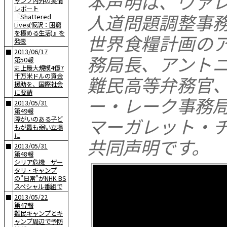
本声明は、ヴァ
ャンプ内外の実情
レポート
人道問題調整事
『Shattered
Lives(仮訳：困窮
を極める生活)』を
世界食糧計画の
発表
2013/06/17
■
務局長、アント
第50報
史上最大規模4億7
千万米ドルの資金
難民高等弁務官
援助を、国際社会
に要請
ー・レーク事務
2013/05/31
■
第49報
マーガレット・
障がいのある子ど
もが最も弱い立場
に
共同声明です。
2013/05/31
■
第48報
シリア危機 ザー
タリ・キャンプ
の”日常”がNHK BS
スペシャル番組で
2013/05/22
■
第47報
難民キャンプとキ
ャンプ周辺で予防