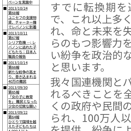
すでに転換期を
ペーンを実施中
2013/10/24
■
第68報
で、これ以上多
ユニセフの支援物
資、チャーター機
れ、命と未来を
でレバノンに到着
2013/10/11
■
第67報
らのもつ影響力
シリア危機 —; レ
バノンに逃れた子
い紛争を政治的
どもたち：日本人
職員の報告
と思います。
2013/10/14
■
第66報
新たな紛争の高ま
り、巻き込まれる
我々国連機関と
40万の難民
2013/09/30
■
れるべきことを
第65報
「女の子に教育
くの政府や民間
を」 難民となった
少女の切実な願い
2013/09/22
■
られ、100万人
第64報
ひとりで国境を越
を提供。紛争に
えた子どもたちは