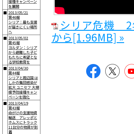
接種キャンペーン
を展開
2013/05/21
■
第46報
シリア危機 
シリア：最も支援
が届きにくい場所
へ
から[1.96MB] »
2013/05/02
■
第45報
ヨルダン：シリア
から避難した子ど
もたちに希望とな
る学校教育を
Facebook
Twitter
2013/04/30
■
第44報
シリアと周辺国 は
しかの集団感染が
拡大 ユニセフ 大規
模予防接種キャン
ペーンを強化
2013/04/19
■
第43報
命がけの支援物資
輸送 アレッポと
ホムスにトラック
11台分の物資が到
着