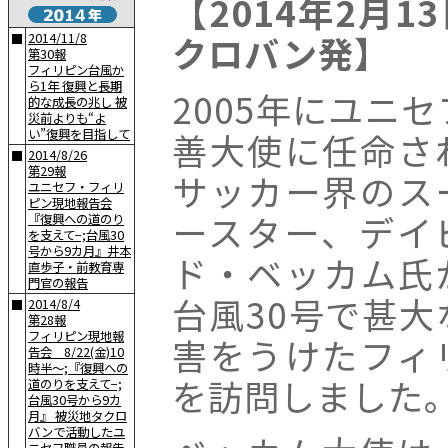
【2014年2月
クロバン発】
2014/11/8
■
第30報
フィリピン台風か
ら1年 復興と長期
2005年にユニセ
的な成長の兆し 被
災前よりも“よ
善大使に任命さ
い”復興を目指して
2014/8/26
■
第29報
サッカー界のス
ユニセフ・フィリ
ピン現地報告会
ースター、デイ
『復興への道のり
を支えて−;台風30
号から9カ月』井本
ド・ベッカム氏
直歩子・前教育専
門官の報告
台風30号で甚大
2014/8/4
■
第28報
フィリピン現地報
害をうけたフィ
告会 8/22(金)10
時半〜;『復興への
を訪問しました
道のりを支えて−;
台風30号から9カ
月』 被災地タクロ
バンで活動したユ