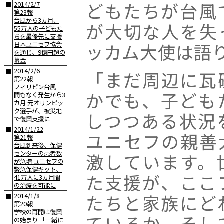
どもたちが台風
2014/2/7
■
第23報
台風から3カ月、
が大切な人を失
55万人の子どもた
ちを最優先に支援
ッカム大使は語
日本ユニセフ協会
を通じ、9億円超の
募金
2014/2/6
■
「まだ周辺に瓦
第22報
フィリピン台風
かでも、子ども
間もなく発生から3
カ月 元オリンピッ
ク選手が、被災地
しつつある状況
で復興支援に
2014/1/22
■
ユニセフの親善
第21報
台風到来後、保健
センターの患者数
激しています。
が急増 ユニセフの
緊急保健キット、
た支援が、ここ
41万人に3カ月間
の治療を可能に
たちと家族にど
2014/1/8
■
第20報
学校の再開は復興
ているか、そし
の始まり 「一緒に