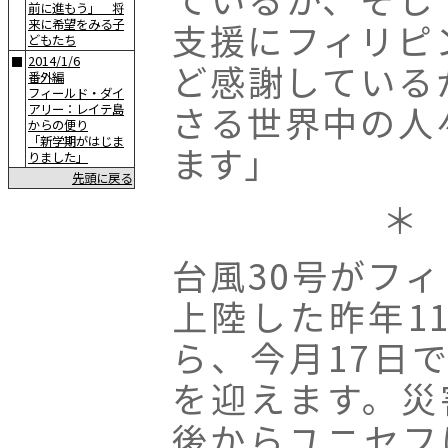
前に進もう」 将
支援にフィリピ
来に希望をみる子
どもたち
2014/1/6
■
ど感謝している
番外編
フィールド・ダイ
さる世界中の人
アリー：レイテ島
からの便り
「新学期がはじま
ます」
りました」
先頭に戻る
＊
台風30号がフ
上陸した昨年1
ら、今月17日で
を迎えます。災
後からユニセフ