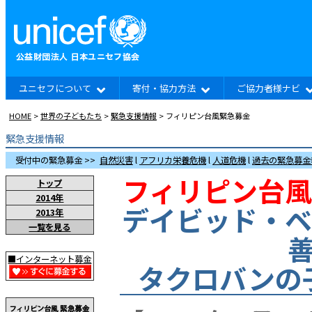
ユニセフについて
寄付・協力方法
ご協力者様ナビ
HOME
>
世界の子どもたち
>
緊急支援情報
> フィリピン台風緊急募金
緊急支援情報
受付中の緊急募金 >>
自然災害
l
アフリカ栄養危機
l
人道危機
l
過去の緊急募金
フィリピン台風
トップ
2014年
デイビッド・ベ
2013年
一覧を見る
■インターネット募金
タクロバンの