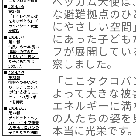
ベッカム大使は
ニセフ職員の報告
2014/5/5
■
な避難拠点のひ
第27報
「トイレへの支援
をありがとう」プ
にやさしい空間
ライバシーと安全
を確保
にあった子ども
2014/5/7
■
第26報
フが展開してい
台風から半年 長い
復興への道のりに
明るい兆し 被災し
察しました。
た子どもたちは
590万人
2014/3/7
■
「ここタクロバ
第25報
復興への長い道の
り、レジリエンス
よって大きな被
の強化支援も ユニ
セフ 4カ月レポー
エネルギーに満
トを発表
2014/2/13
■
の人たちの姿を
第24報
デイビット・ベッ
カム ユニセフ親善
本当に光栄です。
大使 タクロバンの
子どもたちを訪問