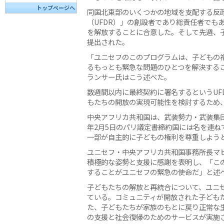
トップページへ
同国北東部のいくつかの地域を支配する反
（UFDR）」の創設者であり総責任者でも
を解放することに合意した。そして先週、子
提出された。
「ユニセフのこのプログラムは、子どもの
るもっとも緊急な問題のひとつを解決する
ランサー氏はこう述べた。
数週間以内に最終契約に署名するというUF
もたちの開放の実現可能性を検討するため
中央アフリカ共和国は、武装勢力・武装集団
年2月5日のパリ議定書締約国には名を連
一部が自主的に子どもの権利を尊重しよう
ユニセフ・中央アフリカ共和国事務所長マ
積極的な姿勢と支援に感謝を表明し、「こ
することがユニセフの緊急の使命だ」と述
子どもたちの解放と再統合について、ユニ
ている。コミュニティが開放された子ども
た、子どもたちが家族のもとに戻り正常な
の支援と社会復帰のためのサービスが実施