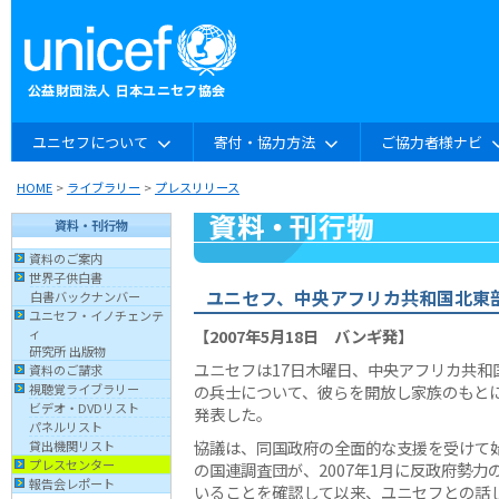
ユニセフについて
寄付・協力方法
ご協力者様ナビ
HOME
>
ライブラリー
>
プレスリリース
資料・刊行物
資料のご案内
世界子供白書
ユニセフ、中央アフリカ共和国北東
白書バックナンバー
ユニセフ・イノチェンテ
【2007年5月18日 バンギ発】
ィ
研究所 出版物
ユニセフは17日木曜日、中央アフリカ共
資料のご請求
の兵士について、彼らを開放し家族のもと
視聴覚ライブラリー
ビデオ・DVDリスト
発表した。
パネルリスト
協議は、同国政府の全面的な支援を受けて
貸出機関リスト
プレスセンター
の国連調査団が、2007年1月に反政府勢
報告会レポート
いることを確認して以来、ユニセフとの話