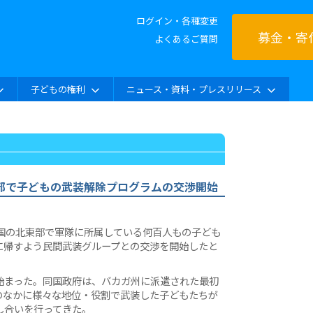
ログイン・各種変更
募金・寄
よくあるご質問
子どもの権利
ニュース・資料・プレスリリース
部で子どもの武装解除プログラムの交渉開始
和国の北東部で軍隊に所属している何百人もの子ども
に帰すよう民間武装グループとの交渉を開始したと
始まった。同国政府は、バカガ州に派遣された最初
力のなかに様々な地位・役割で武装した子どもたちが
し合いを行ってきた。