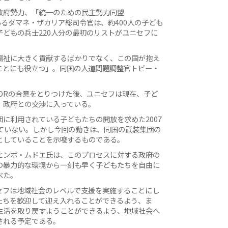
政府勢力、「統一のための民主勢力同盟
あるダマネ・ザカリア総司令官は、約400人の子ども
どもの兵士220人分の最初のリストがユニセフに
福祉に大きく貢献するばかりでなく、この国が抱え
ことにも役立つ」。同国の人道問題調整官トビー・
DRの合意をとりつけた後、ユニセフは現在、子ど
、政府との交渉に入っている。
に利用されている子どもたちの開放を求めた2007
ねていない。しかし今回の動きは、同国の武装集団の
としていることを示唆するものである。
ヒンボ・ムドエ氏は、このプロセスに対する政府の
の暴力的な環境から一刻も早く子どもたちを自由に
べた。
セフは地域社会のレベルで支援を実施することにし
たちを歓迎して迎え入れることができるよう、ま
生活を取り戻すようことができるよう、地域社会へ
される予定である。