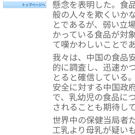
懸念を表明した。食
トップページへ
般の人々を欺くいか
とであるが、弱い立
かっている食品が対
て嘆かわしいことで
我々は、中国の食品
的に調査し、迅速か
とると確信している
安全に対する中国政
で、乳幼児の食品に
されることも期待し
世界中の保健当局者
工乳より母乳が疑い