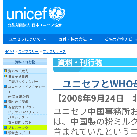
ユニセフについて
寄付・協力方法
ご協力者様ナビ
HOME
>
ライブラリー
>
プレスリリース
資料・刊行物
資料のご案内
世界子供白書
ユニセフとWHO
白書バックナンバー
ユニセフ・イノチェンテ
ィ
【2008年9月24日
研究所 出版物
資料のご請求
視聴覚ライブラリー
ユニセフ中国事務所お
ビデオ・DVDリスト
パネルリスト
は、中国製の粉ミル
貸出機関リスト
含まれていたという
プレスセンター
報告会レポート