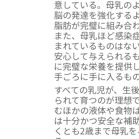
意している。母乳の
脳の発達を強化する
脂肪が完璧に組み合
また、母乳ほど感染
まれているものはな
安心して与えられる
に完璧な栄養を提供
手ごろに手に入るも
すべての乳児が、生
られて育つのが理想
むほかの液体や食物
は十分かつ安全な補
くとも2歳まで母乳