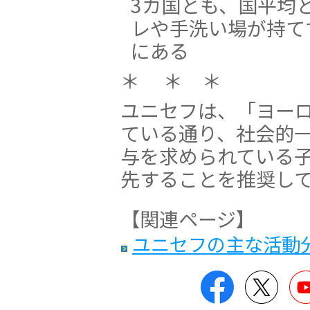
3カ国とも、国平均
レや手洗い場が持て
にある
＊ ＊ ＊
ユニセフは、「ヨーロ
ている通り、社会的
与を求められている
先することを推奨し
【関連ページ】
ユニセフの主な活動
Facebook
Twitt