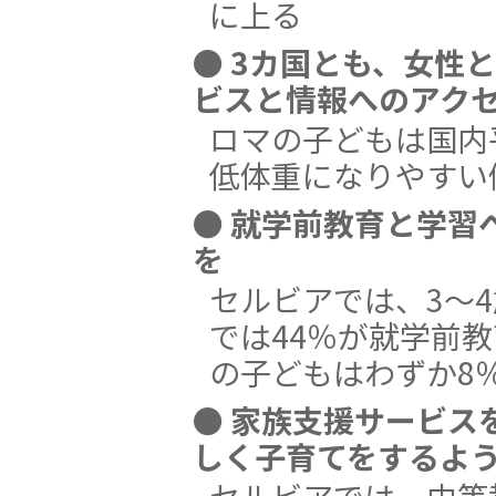
に上る
● 3カ国とも、女性
ビスと情報へのアク
ロマの子どもは国内
低体重になりやすい
● 就学前教育と学習
を
セルビアでは、3〜
では44％が就学前
の子どもはわずか8
● 家族支援サービス
しく子育てをするよ
セルビアでは、中等