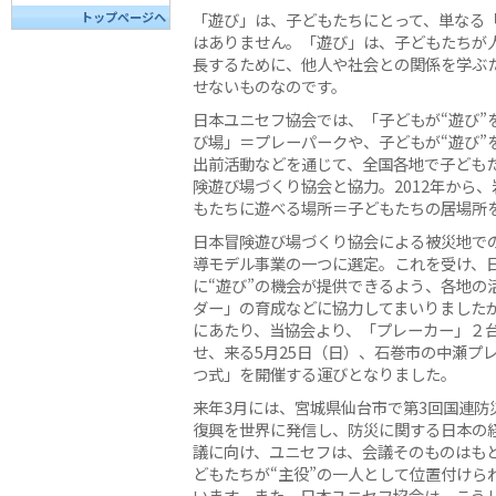
「遊び」は、子どもたちにとって、単なる
トップページへ
はありません。「遊び」は、子どもたちが
長するために、他人や社会との関係を学ぶ
せないものなのです。
日本ユニセフ協会では、「子どもが“遊び”
び場」＝プレーパークや、子どもが“遊び”
出前活動などを通じて、全国各地で子ども
険遊び場づくり協会と協力。2012年から
もたちに遊べる場所＝子どもたちの居場所
日本冒険遊び場づくり協会による被災地での
導モデル事業の一つに選定。これを受け、
に“遊び”の機会が提供できるよう、各地の
ダー」の育成などに協力してまいりました
にあたり、当協会より、「プレーカー」２
せ、来る5月25日（日）、石巻市の中瀬プ
つ式」を開催する運びとなりました。
来年3月には、宮城県仙台市で第3回国連防
復興を世界に発信し、防災に関する日本の
議に向け、ユニセフは、会議そのものはも
どもたちが“主役”の一人として位置付けら
います。また、日本ユニセフ協会は、こう