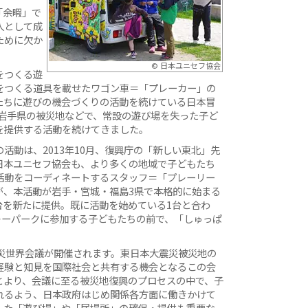
「余暇」で
人として成
ために欠か
© 日本ユニセフ協会
をつくる遊
をつくる道具を載せたワゴン車＝「プレーカー」の
たちに遊びの機会づくりの活動を続けている日本冒
、岩手県の被災地などで、常設の遊び場を失った子ど
を提供する活動を続けてきました。
活動は、2013年10月、復興庁の「新しい東北」先
日本ユニセフ協会も、より多くの地域で子どもたち
活動をコーディネートするスタッフ＝「プレーリー
が、本活動が岩手・宮城・福島3県で本格的に始まる
台を新たに提供。既に活動を始めている1台と合わ
レーパークに参加する子どもたちの前で、「しゅっぱ
災世界会議が開催されます。東日本大震災被災地の
経験と知見を国際社会と共有する機会となるこの会
とより、会議に至る被災地復興のプロセスの中で、子
れるよう、日本政府はじめ関係各方面に働きかけて
した「遊び場」や「居場所」の確保・提供も重要な