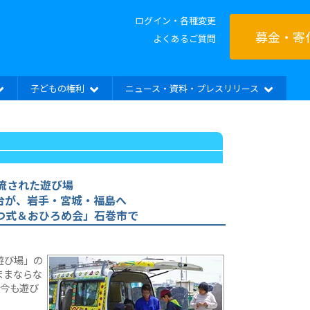
ログイン・各種変更
募金・寄
よくあるご質問
子どもの権利
ニュース・資料・プレスリリース
流された遊び場
台が、岩手・宮城・福島へ
ぱつ式＆おひろめ会」石巻市で
遊び場」の
ままならな
た今も遊び