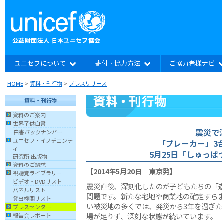
ユニセフについて
寄付・協力方法
ご協力者様ナビ
HOME
>
資料・刊行物
>
プレスリリース
資料・刊行物
資料のご案内
世界子供白書
震災で
白書バックナンバー
ユニセフ・イノチェンテ
「プレーカー」3
ィ
5月25日「しゅっ
研究所 出版物
資料のご請求
【2014年5月20日 東京発】
視聴覚ライブラリー
ビデオ・DVDリスト
震災直後、深刻化したのが子どもたちの「
パネルリスト
問題です。新たな宅地や商業地の確定すら
貸出機関リスト
い被災地の多くでは、発災から3年を過ぎ
プレスセンター
場が足りず、深刻な状態が続いています。
報告会レポート