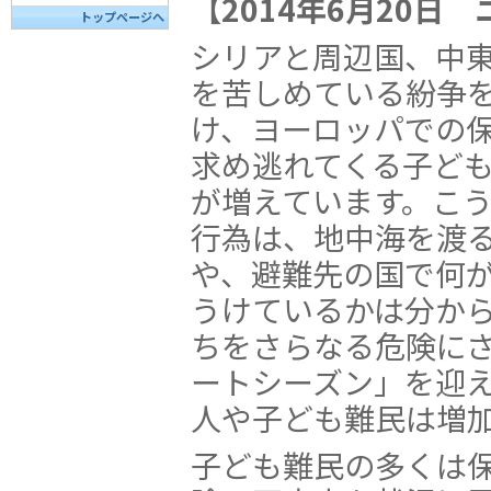
【2014年6月20日
トップページへ
シリアと周辺国、中
を苦しめている紛争
け、ヨーロッパでの
求め逃れてくる子ど
が増えています。こ
行為は、地中海を渡
や、避難先の国で何
うけているかは分か
ちをさらなる危険に
ートシーズン」を迎
人や子ども難民は増
子ども難民の多くは