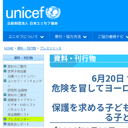
ユニセフについて
寄付・協力方法
ご協力者様ナビ
HOME
>
資料・刊行物
>
プレスリリース
資料・刊行物
資料のご案内
世界子供白書
6月20
白書バックナンバー
ユニセフ・イノチェンテ
危険を冒してヨー
ィ
研究所 出版物
資料のご請求
視聴覚ライブラリー
保護を求める子ど
ビデオ・DVDリスト
パネルリスト
る子
貸出機関リスト
プレスセンター
報告会レポート