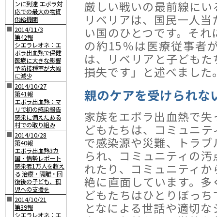
厳しい戦いの最前線にい
ンに到達 エボラ対
応での最大の物資
リベリアは、国民一人当
供給機関
い国のひとつです。それ
■
2014/11/3
第42報
の約15％は医療従事者
シエラレオネ：エ
ボラ出血熱で保健
は、リベリアと子どもた
医療に大きな影響
損失です」と述べました
予防接種率が大幅
に減少
■
2014/10/27
親のケアを受けられな
第41報
エボラ出血熱：マ
リで初の感染報告
家族をエボラ出血熱で失
感染に備えたある
村での取り組み
どもたちは、コミュニテ
■
2014/10/28
で感染源や災難、トラブ
第40報
エボラ出血熱3カ
られ、コミュニティの汚
国・情勢レポート
れたり、コミュニティか
感染者1万人を超え
る 治療・隔離・回
絶に直面しています。多
復後の子ども、孤
児への支援を
どもたちはひとりぼっち
■
2014/10/21
となによる世話や適切な
第39報
シエラレオネ：エ