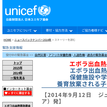
ユニセフについて
寄付・協力方法
ご協力者様ナビ
HOME
>
ニュースバックナンバー2014年
> ストーリーを読む
緊急支援情報
受付中の緊急募金 >>
自然災害
l
アフリカ栄養危機
l
人道危機
l
過去の緊急募金
エボラ出血熱
トップ
2015年
エボラ出血熱
2014年
保健施設や学
一覧を見る
養育放棄される子
■インターネット募金
【2014年9月12日 
ア）発】