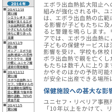
エボラ出血熱拡大阻止へ
組みが強化される中、ユ
■
2014/12/18
第53報
は、エボラ出血熱の広範
シエラレオネ：回
復者が支えるエボ
る影響が子どもたちに及
ラ出血熱対応 患者
ると警鐘を鳴らします。
や子どもたちの気
持ちに寄り添った
アでは、エボラ出血熱に
支援
■
2014/12/9
子どもの保健サービスは
第52報
影響を受け、学校も休校
ギニア：エボラ出
血熱 感染への恐怖
ボラ出血熱で親を亡くし
やトラウマ、支援
の壁に ユニセフ報
もたちは数千人に上りま
道官の現地報告
かやそのほかの予防可能
■
2014/12/12
第51報
が安全に出産できる場所
エボラ出血熱 ユニ
セフ、5億米ドルの
資金援助を国際社
保健施設への甚大な影
会に要請 今後半年
間の活動、76％の
ユニセフ・リベリア事務
資金不足
■
2014/12/5
「10年以上をかけて、
第50報