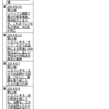
増
■
2014/8/15
第16報
リベリア:1週間で
最大の感染者数、
感染拡大とまら
ず。これまでに778
名が感染、402名
が死亡
■
2014/8/12
第15報
シエラレオネ・ギ
ニア：エボラ出血
熱による死者1,000
名以上に。正しい
予防法や対処法の
普及が重要
■
2014/8/7
第14報
シエラレオネ：エ
ボラ出血熱から回
復、143人に、健
康を取り戻した
人々の喜びの声
■
2014/8/6
第13報
シエラレオネ：命
の危険を冒して
も、治療を。エボ
ラ出血熱とたたか