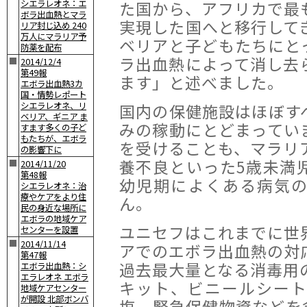
た国から、アフリカで最
シエラレオネ：エ
ボラ出血熱とマラ
実現した国へと移行して
リア封じ込め 240
万人にマラリア予
ベリアと子どもたちにと
防薬を配布
ラ出血熱によって消し去
■
2014/12/4
第49報
ます」と述べました。
エボラ出血熱3カ
国・情勢レポート
シエラレオネ、リ
国内の保健施設はほぼす
ベリア、ギニア ま
みの稼動にとどまってい
すます多くの子ど
もたちが、エボラ
を受けることも、マラリ
の影響下に
養不良といった5歳未満
■
2014/11/20
第48報
幼児期によくある病気
シエラレオネ：治
療やケアをより住
ん。
民の身近な場所に
エボラの地域ケア
ユニセフはこれまでに世
センターを設置
■
2014/11/14
アでのエボラ出血熱の対
第47報
過去最大量となる消毒用
エボラ出血熱：シ
エラレオネ エボラ
キット、ビニールシー
地域ケアセンター
が開設 北部ボンバ
塩、緊急保健物資などを