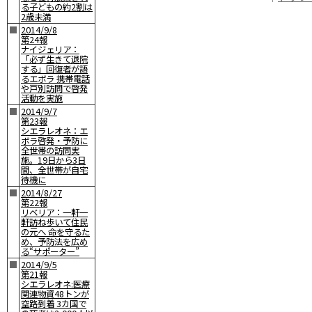
る子どもの約2割は
2歳未満
■
2014/9/8
第24報
ナイジェリア：
「必ず生きて退院
する」回復者が語
るエボラ 携帯電話
や戸別訪問で啓発
活動を実施
■
2014/9/7
第23報
シエラレオネ：エ
ボラ啓発・予防に
全世帯の訪問実
施。19日から3日
間、全世帯が自宅
待機に
■
2014/8/27
第22報
リベリア：一軒一
軒訪ね歩いて住民
の元へ 命を守るた
め、予防法を広め
る“サポーター”
■
2014/9/5
第21報
シエラレオネ:医療
関連物資48トンが
空路到着 3カ国で