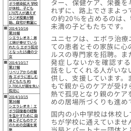
ター、保健ケア、栄養を
ボラ感染拡大 学校
れずに、路上でさまよっ
が休校、子ども
170万人が通えず
の約20％を占めるのは
ラジオ授業が開
始、自宅が教室に
未満の子どもたちです。
■
2014/10/16
第38報
ユニセフは、エボラ治療
シエラレオネ：弟
と妹が幸せでいら
ての患者とその家族に心
れたら エボラ孤児
となった15歳の少
ルスの専門家を招聘。ま
女
発症しないかを確認する
■
2014/10/17
第37報
話をしてくれる人がいな
リベリアからの報
供し、支援しています。
告 エボラに苦しむ
子どもたち 約
もで親からのケアが受け
3,700人が親を失い
孤児に
熱で孤児となり親のケア
■
2014/10/15
めの居場所づくりも進め
第36報
シエラレオネ：エ
ボラ回復者の経験
国内の小中学校は休校し
を生かすために 自
ちが学校に通えていませ
身と子どものケア
のための会議を実
当局とパートナー団体と
施