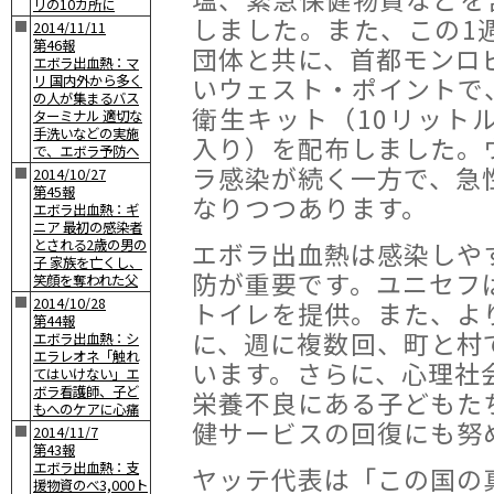
リの10カ所に
しました。また、この1
■
2014/11/11
第46報
団体と共に、首都モンロ
エボラ出血熱：マ
いウェスト・ポイントで、4
リ 国内外から多く
の人が集まるバス
衛生キット（10リット
ターミナル 適切な
手洗いなどの実施
入り）を配布しました。
で、エボラ予防へ
ラ感染が続く一方で、急
■
2014/10/27
第45報
なりつつあります。
エボラ出血熱：ギ
ニア 最初の感染者
とされる2歳の男の
エボラ出血熱は感染しや
子 家族を亡くし、
防が重要です。ユニセフ
笑顔を奪われた父
■
2014/10/28
トイレを提供。また、よ
第44報
に、週に複数回、町と村
エボラ出血熱：シ
エラレオネ「触れ
います。さらに、心理社
てはいけない」エ
ボラ看護師、子ど
栄養不良にある子どもた
もへのケアに心痛
健サービスの回復にも努
■
2014/11/7
第43報
エボラ出血熱：支
ヤッテ代表は「この国の
援物資のべ3,000ト