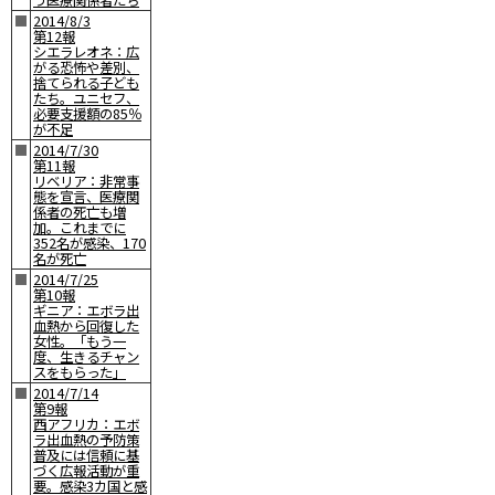
う医療関係者たち
■
2014/8/3
第12報
シエラレオネ：広
がる恐怖や差別、
捨てられる子ども
たち。ユニセフ、
必要支援額の85％
が不足
■
2014/7/30
第11報
リベリア：非常事
態を宣言、医療関
係者の死亡も増
加。これまでに
352名が感染、170
名が死亡
■
2014/7/25
第10報
ギニア：エボラ出
血熱から回復した
女性。「もう一
度、生きるチャン
スをもらった」
■
2014/7/14
第9報
西アフリカ：エボ
ラ出血熱の予防策
普及には信頼に基
づく広報活動が重
要。感染3カ国と感