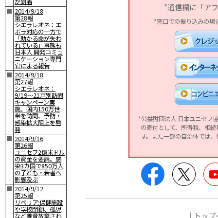
が到着
*通信欄に「ア
■
2014/9/18
第28報
*窓口での振り込みの場
シエラレオネ：エ
ボラ対応の一方で
「助かる命が失わ
れている」事態も
日本人 開発コミュ
ニケーション専門
官による報告
■
2014/9/18
第27報
シエラレオネ：
9/19〜21戸別訪問
キャンペーン実
施。国内150万世
帯を訪問、予防・
*公益財団法人 日本ユニセフ
感染拡大阻止を啓
の寄付として、所得税、相続
発
す。また一部の自治体では、
■
2014/9/16
第26報
ユニセフ2億米ドル
の資金を要請。感
Facebook
Twitte
染3カ国で850万人
の子ども・若者へ
影響及ぶ
■
2014/9/12
第25報
リベリア:保健施設
や学校閉鎖、孤児
｜
トップ
など養育放棄され