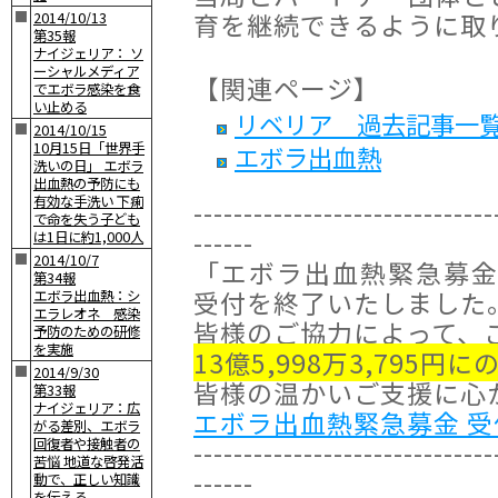
育を継続できるように取
■
2014/10/13
第35報
ナイジェリア： ソ
ーシャルメディア
【関連ページ】
でエボラ感染を食
い止める
リベリア 過去記事一
■
2014/10/15
10月15日「世界手
エボラ出血熱
洗いの日」 エボラ
出血熱の予防にも
有効な手洗い 下痢
------------------------------
で命を失う子ども
------
は1日に約1,000人
■
2014/10/7
「エボラ出血熱緊急募金」
第34報
受付を終了いたしました
エボラ出血熱：シ
エラレオネ 感染
皆様のご協力によって、
予防のための研修
を実施
13億5,998万3,795円
■
2014/9/30
皆様の温かいご支援に心
第33報
ナイジェリア：広
エボラ出血熱緊急募金 受
がる差別、エボラ
回復者や接触者の
------------------------------
苦悩 地道な啓発活
------
動で、正しい知識
を伝える