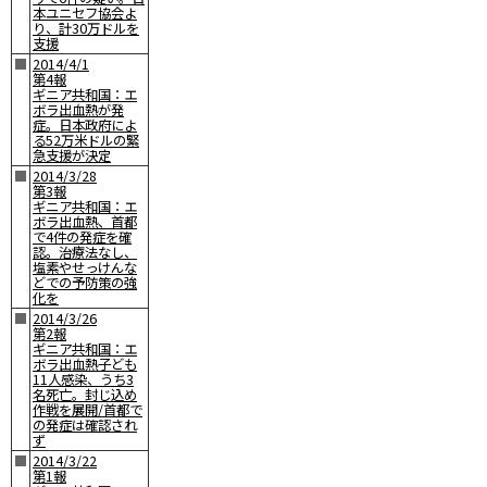
本ユニセフ協会よ
り、計30万ドルを
支援
■
2014/4/1
第4報
ギニア共和国：エ
ボラ出血熱が発
症。日本政府によ
る52万米ドルの緊
急支援が決定
■
2014/3/28
第3報
ギニア共和国：エ
ボラ出血熱、首都
で4件の発症を確
認。治療法なし、
塩素やせっけんな
どでの予防策の強
化を
■
2014/3/26
第2報
ギニア共和国：エ
ボラ出血熱子ども
11人感染、うち3
名死亡。封じ込め
作戦を展開/首都で
の発症は確認され
ず
■
2014/3/22
第1報