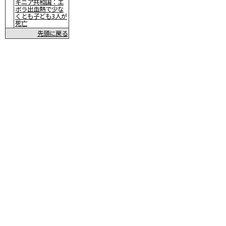
ギニア共和国：エ
ボラ出血熱で少な
くとも子ども3人が
死亡
先頭に戻る