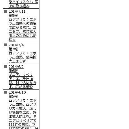
染ハイリスク4カ国
での取り組み
■
2014/7/11
第8報
西アフリカ：エボ
ラ出血熱への誤解
で広がる感染。ユ
ニセフ、感染拡大
阻止のために活動
拡大
■
2014/7/4
第7報
西アフリカ：エボ
ラ出血熱、感染拡
大止まらず
■
2014/6/2
第6報
ギニア、リベリ
ア：エボラ出血
熱、封じ込めなら
ず、広がる感染
■
2014/4/10
第5報
西アフリカ：エボ
ラ出血熱、西アフ
リカへ拡大。正し
い情報を広め、感
染拡大防止を。ギ
ニアとリベリアで
111件の感染、マ
リで6件の疑い。日