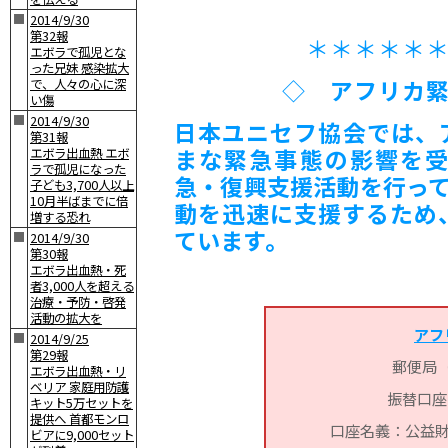
■
2014/9/30
第32報
＊＊＊＊＊
エボラで孤児とな
った兄妹 感染拡大
◇
アフリカ
で、人々の心に深
い傷
■
2014/9/30
日本ユニセフ協会では、
第31報
まな緊急事態の影響を
エボラ出血熱 エボ
ラで孤児になった
急・復興支援活動を行っ
子ども3,700人以上
10月半ばまでに倍
動を迅速に支援するため
増する恐れ
ています。
■
2014/9/30
第30報
エボラ出血熱・死
者3,000人を超える
治療・予防・啓発
活動の拡大を
アフ
■
2014/9/25
第29報
郵便局
エボラ出血熱・リ
ベリア 家庭用防護
振替口座：0
キット5万セットを
提供へ 首都モンロ
口座名義：公益財
ビアに9,000セット