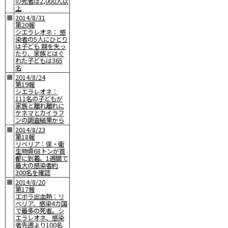
の死者は2,000人以
上
■
2014/8/31
第20報
シエラレオネ： 感
染者の5人にひとり
は子ども 親を失っ
たり、家族とはぐ
れた子どもは365
名
■
2014/8/24
第19報
シエラレオネ：
111名の子どもが
家族と離れ離れに
ケネマとカイラフ
ンの調査結果から
■
2014/8/23
第18報
リベリア：保・衛
生物資68トンが首
都に到着。1週間で
最大の感染者約
300名を確認
■
2014/8/20
第17報
エボラ出血熱：リ
ベリア、感染4カ国
で最多の死者。シ
エラレオネ、感染
者先週より100名