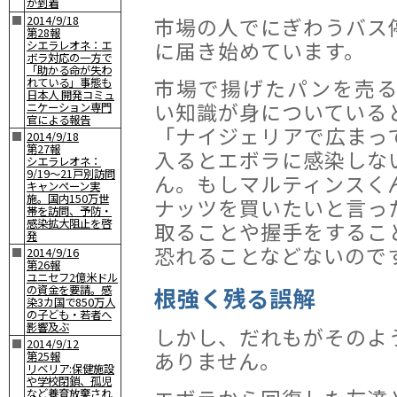
が到着
市場の人でにぎわうバス
■
2014/9/18
第28報
に届き始めています。
シエラレオネ：エ
ボラ対応の一方で
「助かる命が失わ
市場で揚げたパンを売
れている」事態も
日本人 開発コミュ
い知識が身についている
ニケーション専門
官による報告
「ナイジェリアで広まっ
■
2014/9/18
第27報
入るとエボラに感染しな
シエラレオネ：
9/19〜21戸別訪問
ん。もしマルティンスく
キャンペーン実
施。国内150万世
ナッツを買いたいと言っ
帯を訪問、予防・
感染拡大阻止を啓
取ることや握手をするこ
発
恐れることなどないので
■
2014/9/16
第26報
ユニセフ2億米ドル
根強く残る誤解
の資金を要請。感
染3カ国で850万人
の子ども・若者へ
影響及ぶ
しかし、だれもがそのよ
■
2014/9/12
ありません。
第25報
リベリア:保健施設
や学校閉鎖、孤児
など養育放棄され