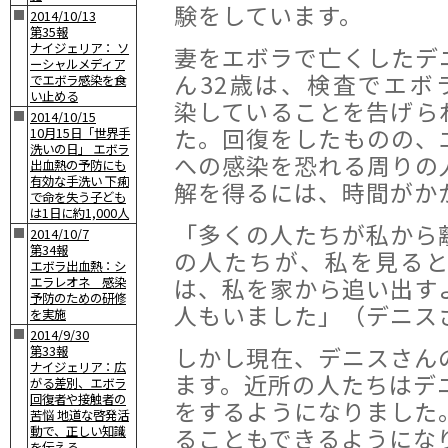
験をしています。
■
2014/10/13
第35報
ナイジェリア： ソ
妻をエボラで亡くしたデ
ーシャルメディア
ん32歳は、検査でエボ
でエボラ感染を食
い止める
染していることを告げら
■
2014/10/15
た。回復をしたものの、
10月15日「世界手
洗いの日」 エボラ
への感染を恐れる周りの
出血熱の予防にも
有効な手洗い 下痢
解を得るには、時間がか
で命を失う子ども
は1日に約1,000人
「多くの人たちが私から
■
2014/10/7
第34報
の人たちが、私を見る
エボラ出血熱：シ
は、私を家から追い出す
エラレオネ 感染
予防のための研修
人もいました」（デニス
を実施
■
2014/9/30
しかし現在、デニスさん
第33報
ナイジェリア：広
ます。近所の人たちはデ
がる差別、エボラ
回復者や接触者の
をするようになりました
苦悩 地道な啓発活
ることもできるようにな
動で、正しい知識
を伝える