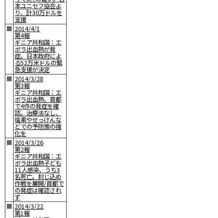
本ユニセフ協会よ
り、計30万ドルを
支援
■
2014/4/1
第4報
ギニア共和国：エ
ボラ出血熱が発
症。日本政府によ
る52万米ドルの緊
急支援が決定
■
2014/3/28
第3報
ギニア共和国：エ
ボラ出血熱、首都
で4件の発症を確
認。治療法なし、
塩素やせっけんな
どでの予防策の強
化を
■
2014/3/26
第2報
ギニア共和国：エ
ボラ出血熱子ども
11人感染、うち3
名死亡。封じ込め
作戦を展開/首都で
の発症は確認され
ず
■
2014/3/22
第1報