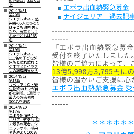
の死者は2,000人以
上
エボラ出血熱緊急募金
■
2014/8/31
ナイジェリア 過去記
第20報
シエラレオネ： 感
染者の5人にひとり
は子ども 親を失っ
------------------------------
たり、家族とはぐ
れた子どもは365
------
名
「エボラ出血熱緊急募金」
■
2014/8/24
第19報
受付を終了いたしました
シエラレオネ：
111名の子どもが
皆様のご協力によって、
家族と離れ離れに
ケネマとカイラフ
13億5,998万3,795円
ンの調査結果から
■
2014/8/23
皆様の温かいご支援に心
第18報
リベリア：保・衛
エボラ出血熱緊急募金 受
生物資68トンが首
都に到着。1週間で
------------------------------
最大の感染者約
------
300名を確認
■
2014/8/20
第17報
エボラ出血熱：リ
ベリア、感染4カ国
＊＊＊＊＊
で最多の死者。シ
エラレオネ、感染
者先週より100名