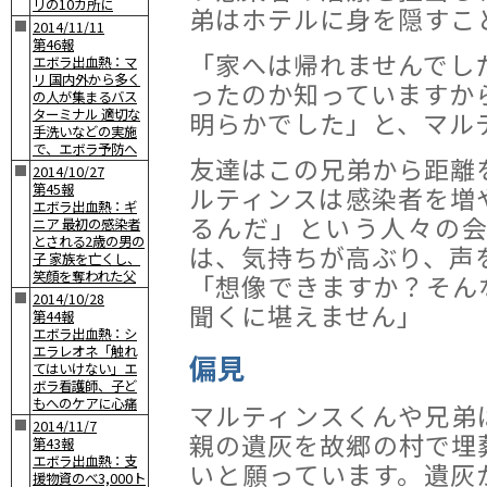
リの10カ所に
弟はホテルに身を隠すこ
■
2014/11/11
第46報
「家へは帰れませんでし
エボラ出血熱：マ
リ 国内外から多く
ったのか知っていますか
の人が集まるバス
ターミナル 適切な
明らかでした」と、マル
手洗いなどの実施
で、エボラ予防へ
友達はこの兄弟から距離
■
2014/10/27
第45報
ルティンスは感染者を増
エボラ出血熱：ギ
るんだ」という人々の
ニア 最初の感染者
とされる2歳の男の
は、気持ちが高ぶり、声
子 家族を亡くし、
笑顔を奪われた父
「想像できますか？そん
■
2014/10/28
聞くに堪えません」
第44報
エボラ出血熱：シ
エラレオネ「触れ
偏見
てはいけない」エ
ボラ看護師、子ど
もへのケアに心痛
マルティンスくんや兄弟
■
2014/11/7
親の遺灰を故郷の村で埋
第43報
エボラ出血熱：支
いと願っています。遺灰
援物資のべ3,000ト