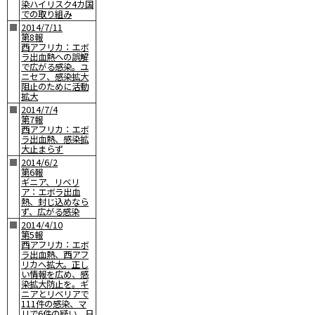
染ハイリスク4カ国
での取り組み
■
2014/7/11
第8報
西アフリカ：エボ
ラ出血熱への誤解
で広がる感染。ユ
ニセフ、感染拡大
阻止のために活動
拡大
■
2014/7/4
第7報
西アフリカ：エボ
ラ出血熱、感染拡
大止まらず
■
2014/6/2
第6報
ギニア、リベリ
ア：エボラ出血
熱、封じ込めなら
ず、広がる感染
■
2014/4/10
第5報
西アフリカ：エボ
ラ出血熱、西アフ
リカへ拡大。正し
い情報を広め、感
染拡大防止を。ギ
ニアとリベリアで
111件の感染、マ
リで6件の疑い。日