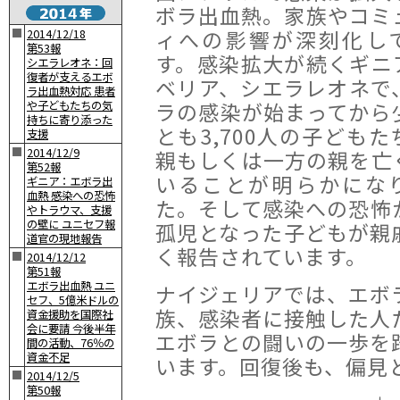
ボラ出血熱。家族やコミ
ィへの影響が深刻化し
■
2014/12/18
第53報
す。感染拡大が続くギニ
シエラレオネ：回
復者が支えるエボ
ベリア、シエラレオネで
ラ出血熱対応 患者
ラの感染が始まってから
や子どもたちの気
持ちに寄り添った
とも3,700人の子どもた
支援
■
2014/12/9
親もしくは一方の親を亡
第52報
いることが明らかにな
ギニア：エボラ出
血熱 感染への恐怖
た。そして感染への恐怖
やトラウマ、支援
の壁に ユニセフ報
孤児となった子どもが親
道官の現地報告
く報告されています。
■
2014/12/12
第51報
エボラ出血熱 ユニ
ナイジェリアでは、エボ
セフ、5億米ドルの
族、感染者に接触した人
資金援助を国際社
会に要請 今後半年
エボラとの闘いの一歩を
間の活動、76％の
資金不足
います。回復後も、偏見
■
2014/12/5
第50報