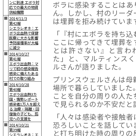
ボラに感染することはあ
ンに到達 エボラ対
応での最大の物資
ん。しかし、村のリーダ
供給機関
■
2014/11/3
は埋葬を拒み続けていま
第42報
シエラレオネ：エ
「『村にエボラを持ち込
ボラ出血熱で保健
医療に大きな影響
ここに帰ってきて埋葬を
予防接種率が大幅
に減少
とは許さない』と言わ
■
2014/10/27
た」と、マルティンスく
第41報
エボラ出血熱：マ
ルさんが語りました。
リで初の感染報告
感染に備えたある
プリンスウェルさんは母
村での取り組み
■
2014/10/28
場所で暮らしていました
第40報
ことを自分の周りの人た
エボラ出血熱3カ
国・情勢レポート
で見られるのか不安だと
感染者1万人を超え
る 治療・隔離・回
復後の子ども、孤
「人々は感染者や接触者
児への支援を
恐ろしいことを話してい
■
2014/10/21
第39報
と打ち明けた時の周りの
シエラレオネ：エ