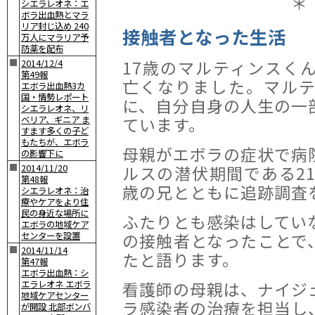
＊
シエラレオネ：エ
ボラ出血熱とマラ
リア封じ込め 240
接触者となった生活
万人にマラリア予
防薬を配布
17歳のマルティンスく
■
2014/12/4
第49報
亡くなりました。マル
エボラ出血熱3カ
国・情勢レポート
に、自分自身の人生の一
シエラレオネ、リ
ています。
ベリア、ギニア ま
すます多くの子ど
もたちが、エボラ
母親がエボラの症状で病
の影響下に
■
ルスの潜伏期間である2
2014/11/20
第48報
歳の兄とともに追跡調査
シエラレオネ：治
療やケアをより住
民の身近な場所に
ふたりとも感染はしてい
エボラの地域ケア
の接触者となったことで
センターを設置
■
2014/11/14
たと語ります。
第47報
エボラ出血熱：シ
看護師の母親は、ナイジ
エラレオネ エボラ
地域ケアセンター
ラ感染者の治療を担当し
が開設 北部ボンバ