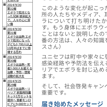
■
2014/9/30
このような変化が起こっ
第32報
所の人たちやメディア、
エボラで孤児とな
った兄妹 感染拡大
ラについて打ち明けた
で、人々の心に深
い傷
す。もう身体にエボラウ
■
2014/9/30
ことはないと説明したの
第31報
エボラ出血熱 エボ
番の方法は、人々の知識
ラで孤児になった
子ども3,700人以上
スさん）
10月半ばまでに倍
増する恐れ
ユニセフは町中や家々に
■
2014/9/30
第30報
感染経路や予防法を伝え
エボラ出血熱・死
リアでエボラを封じ込め
者3,000人を超える
治療・予防・啓発
ます。
活動の拡大を
■
2014/9/25
そして、社会啓発キャン
第29報
エボラ出血熱・リ
重要です。
ベリア 家庭用防護
キット5万セットを
提供へ 首都モンロ
届き始めたメッセージ
ビアに9,000セット