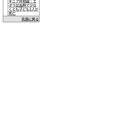
ギニア共和国：エ
ボラ出血熱で少な
くとも子ども3人が
死亡
先頭に戻る