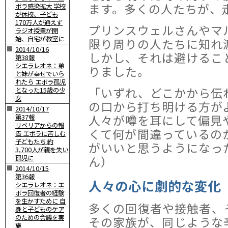
ます。多くの人たちが、
ボラ感染拡大 学校
が休校、子ども
170万人が通えず
プリンスウェルさんやマ
ラジオ授業が開
始、自宅が教室に
限り周りの人たちに知れ
■
2014/10/16
しかし、それは避けるこ
第38報
シエラレオネ：弟
りました。
と妹が幸せでいら
れたら エボラ孤児
「いずれ、どこかから伝
となった15歳の少
女
の口から打ち明ける方が
■
2014/10/17
人々が噂を耳にして偏見
第37報
リベリアからの報
くて何が間違っているの
告 エボラに苦しむ
子どもたち 約
がいいと思うようになっ
3,700人が親を失い
ん）
孤児に
■
2014/10/15
第36報
人々の心に劇的な変化
シエラレオネ：エ
ボラ回復者の経験
を生かすために 自
多くの回復者や接触者、
身と子どものケア
のための会議を実
その家族が、同じような
施