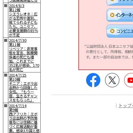
う医療関係者たち
■
2014/8/3
第12報
シエラレオネ：広
がる恐怖や差別、
捨てられる子ども
たち。ユニセフ、
必要支援額の85％
が不足
■
2014/7/30
第11報
*公益財団法人 日本ユニセフ
リベリア：非常事
の寄付として、所得税、相続
態を宣言、医療関
係者の死亡も増
す。また一部の自治体では、
加。これまでに
352名が感染、170
名が死亡
Facebook
Twitte
■
2014/7/25
第10報
ギニア：エボラ出
血熱から回復した
女性。「もう一
度、生きるチャン
スをもらった」
｜
トップ
■
2014/7/14
第9報
西アフリカ：エボ
ラ出血熱の予防策
普及には信頼に基
づく広報活動が重
要。感染3カ国と感