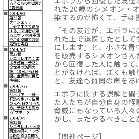
エボラから回復した友達
る子どもの約2割は
れた20歳のシメオン・
2歳未満
■
2014/9/8
染するのが怖くて、手は
第24報
ナイジェリア：
「必ず生きて退院
「その友達が、エボラに
する」回復者が語
るエボラ 携帯電話
れた上で退院したとして
や戸別訪問で啓発
活動を実施
にします」と、小さな青
■
2014/9/7
を販売するシメオンさん
第23報
シエラレオネ：エ
から回復した人に触って
ボラ啓発・予防に
全世帯の訪問実
とがなければ、ぼくも触
施。19日から3日
間、全世帯が自宅
と、友達も賛同の声をあ
待機に
■
2014/8/27
第22報
エボラに関する誤解と闘
リベリア：一軒一
軒訪ね歩いて住民
た人たちが自分自身の経
の元へ 命を守るた
め、予防法を広め
脅威にもなっている人々
る“サポーター”
かし、まだやるべきこと
■
2014/9/5
第21報
シエラレオネ:医療
関連物資48トンが
【関連ページ】
空路到着 3カ国で