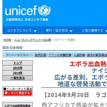
ユニセフについて
寄付・協力方法
ご協力者様ナビ
HOME
>
ニュースバックナンバー2014年
> ストーリーを読む
緊急支援情報
受付中の緊急募金 >>
自然災害
l
アフリカ栄養危機
l
人道危機
l
過去の緊急募金
エボラ出血熱
トップ
2015年
ナイ
2014年
広がる差別、エボ
一覧を見る
地道な啓発活動
■インターネット募金
【2014年9月30日 
西アフリカで感染が拡大