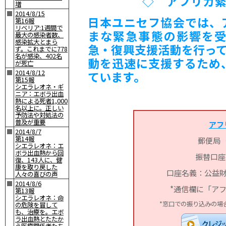
◇
アフリカ
増
■
2014/8/15
日本ユニセフ協会では、
第16報
リベリア:1週間で
まな緊急事態の影響を
最大の感染者数、
感染拡大とまら
急・復興支援活動を行っ
ず。これまでに778
名が感染、402名
動を迅速に支援するため
が死亡
■
2014/8/12
ています。
第15報
シエラレオネ・ギ
ニア：エボラ出血
熱による死者1,000
名以上に。正しい
予防法や対処法の
普及が重要
アフ
■
2014/8/7
第14報
郵便局
シエラレオネ：エ
ボラ出血熱から回
振替口座：0
復、143人に、健
康を取り戻した
口座名義：公益財
人々の喜びの声
■
2014/8/6
*通信欄に「ア
第13報
シエラレオネ：命
*窓口での振り込みの場
の危険を冒して
も、治療を。エボ
ラ出血熱とたたか