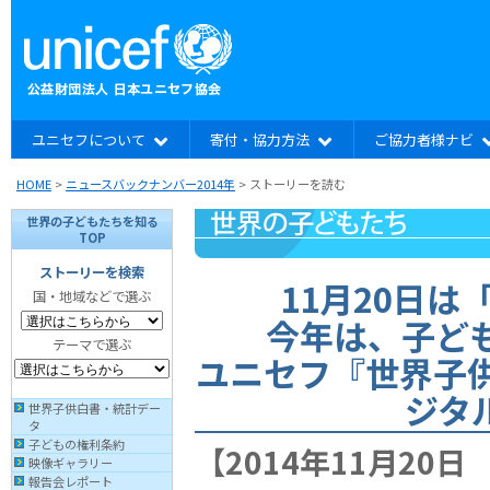
ユニセフについて
寄付・協力方法
ご協力者様ナビ
HOME
>
ニュースバックナンバー2014年
>
ストーリーを読む
世界の子どもたちを知る
TOP
ストーリーを検索
11月20日
国・地域などで選ぶ
今年は、子ど
テーマで選ぶ
ユニセフ『世界子供
ジタ
世界子供白書・統計デー
タ
子どもの権利条約
【2014年11月20
映像ギャラリー
報告会レポート