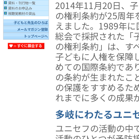
2014年11月20日、
資料・刊行物一覧
資料のお申込み
の権利条約が25周年
視聴覚教材の貸出
えました。1989年に
子どもと先生のひろば
メールマガジン登録
総会で採択された「
トップページへ
の権利条約」は、す
子どもに人権を保障
めての国際条約であ
の条約が生まれたこ
の保護をすすめるた
れまでに多くの成果
多岐にわたるユニ
ユニセフの活動の中
活動のひとつが予防