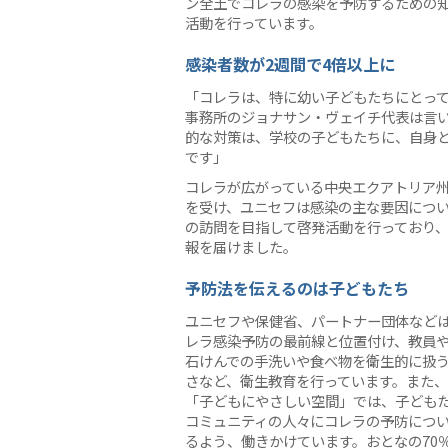
ン全土でコレラの感染を予防するための
活動を行っています。
感染者数が2週間で4倍以上に
「コレラは、特に幼い子どもたちにとっ
事務所のジョナサン・ヴェイチ代表は言
的な対策は、学校の子どもたちに、自身
です」
コレラが広がっている中央エクアトリア
を受け、ユニセフは感染の主な要因につい
の訪問を目指して啓発活動を行っており、既
報を届けました。
予防法を伝えるのは子どもたち
ユニセフや保健省、パートナー団体など
レラ感染予防の最前線と位置付け、教員
石けんでの手洗いや食べ物を衛生的に扱
さなど、衛生教育を行っています。また
「子どもにやさしい空間」では、子ども
コミュニティの人々にコレラの予防につ
るよう、働きかけています。おとなの70