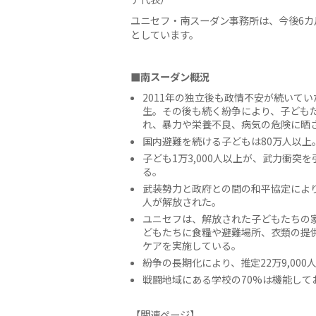
ユニセフ・南スーダン事務所は、今後6カ
としています。
■南スーダン概況
2011年の独立後も政情不安が続いてい
生。その後も続く紛争により、子ども
れ、暴力や栄養不良、病気の危険に晒
国内避難を続ける子どもは80万人以上。
子ども1万3,000人以上が、武力衝
る。
武装勢力と政府との間の和平協定により
人が解放された。
ユニセフは、解放された子どもたちの
どもたちに食糧や避難場所、衣類の提
ケアを実施している。
紛争の長期化により、推定22万9,00
戦闘地域にある学校の70%は機能して
【関連ページ】