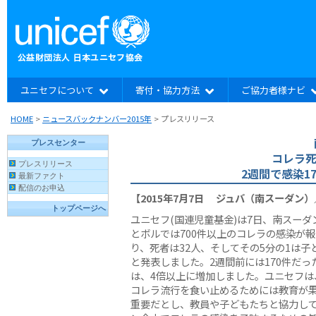
ユニセフについて
寄付・協力方法
ご協力者様ナビ
HOME
>
ニュースバックナンバー2015年
>
プレスリリース
コレラ死
2週間で感染1
【2015年7月7日 ジュバ（南スーダン
ユニセフ(国連児童基金)は7日、南スーダ
とボルでは700件以上のコレラの感染が
り、死者は32人、そしてその5分の1は子
と発表しました。2週間前には170件だっ
は、4倍以上に増加しました。ユニセフは
コレラ流行を食い止めるためには教育が
重要だとし、教員や子どもたちと協力し