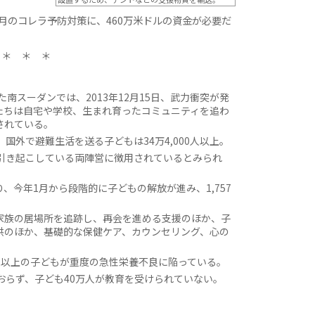
月のコレラ予防対策に、460万米ドルの資金が必要だ
＊ ＊ ＊
た南スーダンでは、2013年12月15日、武力衝突が発
たちは自宅や学校、生まれ育ったコミュニティを追わ
されている。
国外で避難生活を送る子どもは34万4,000人以上。
突を引き起こしている両陣営に徴用されているとみられ
、今年1月から段階的に子どもの解放が進み、1,757
家族の居場所を追跡し、再会を進める支援のほか、子
供のほか、基礎的な保健ケア、カウンセリング、心の
0人以上の子どもが重度の急性栄養不良に陥っている。
おらず、子ども40万人が教育を受けられていない。