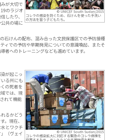
組みが大切で
19のラジオ
© UNICEF South Sudan/2015
コレラの感染を防ぐため、石けんを使った手洗い
発信したり、
の方法を習う子どもたち。
や公共の場に
への石けんの配布、混み合った文民保護区での予防接種
ニティでの予防や早期発見についての意識喚起、またそ
指導者へのトレーニングなども進めています。
感染が起こっ
ている州にも
多くの死者を
地域では、現
壊されて機能
られるかどう
です。現在、
な水とワクチ
© UNICEF South Sudan/2015
す」（ヴェイ
コレラの感染拡大に対応する緊急のコレラ病棟を
設置するため、テントなどの支援物資を輸送。