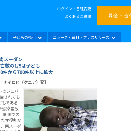
ログイン・各種変更
募金・寄
よくあるご質問
子どもの権利
ニュース・資料・プレスリリース
南スーダン
亡数の1/5は子ども
70件から700件以上に拡大
）／ナイロビ（ケニア）発】
ンのジュバ
報告されてお
どもである
た感染者数
、同国での
果たす役割が
て、南スーダ