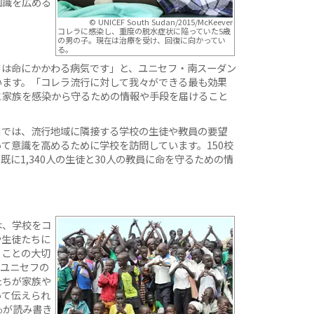
知識を広める
© UNICEF South Sudan/2015/McKeever
コレラに感染し、重度の脱水症状に陥っていた5歳
の男の子。現在は治療を受け、回復に向かってい
る。
ては命にかかわる病気です」と、ユニセフ・南スーダン
います。「コレラ流行に対して我々ができる最も効果
と家族を感染から守るための情報や手段を届けること
州では、流行地域に隣接する学校の生徒や教員の要望
て意識を高めるために学校を訪問しています。150校
に1,340人の生徒と30人の教員に命を守るための情
は、学校をコ
や生徒たちに
うことの大切
、ユニセフの
たちが家族や
いて伝えられ
％が読み書き