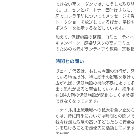
できない南スーダンでは、こうした取り
す。ユニセフとパートナー団体はさらに、
局でコレラ予防についてのメッセージを
トークショーを放送しているほか、学校
ポスターを掲示するなどしています。
加えて、保健施設の整備、コミュニティ
キャンペーン、感染リスクの高いコミュ
のための地元ボランティアや教員、宗教
時間との闘い
ヴェイチ代表は、もしも今回の流行が、
ている地域以外、特に紛争の影響を受け
広がれば、保健施設の機能不足によって
出す恐れがあると警告しています。紛争
在184カ所の保健施設が閉鎖もしくは破
できなくなっています。
「ナイル川上流地域への拡大を食い止め
かは、特に雨季においては時間との闘い
我々は最も危険の高い子どもたちに安全
ンを届けることを最優先に活動していま
チ代表）