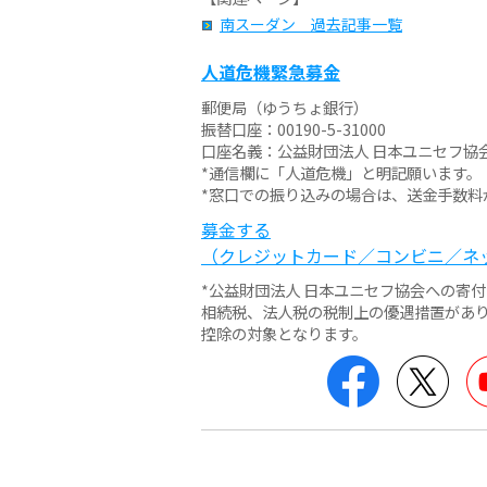
南スーダン 過去記事一覧
人道危機緊急募金
郵便局（ゆうちょ銀行）
振替口座：00190-5-31000
口座名義：公益財団法人 日本ユニセフ協
*通信欄に「人道危機」と明記願います。
*窓口での振り込みの場合は、送金手数料
募金する
（クレジットカード／コンビニ／ネ
*公益財団法人 日本ユニセフ協会への寄
相続税、法人税の税制上の優遇措置があ
控除の対象となります。
Facebook
Twit