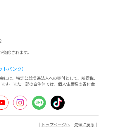
会
が免除されます。
ットバンク）
付金には、特定公益増進法人への寄付として、所得税、
ります。また一部の自治体では、個人住民税の寄付金
ter
YouTube
Instagram
LINE
TikTok
｜
トップページへ
｜
先頭に戻る
｜