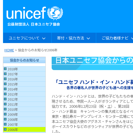
ユニセフについて
寄付・協力方法
ご協力者様ナビ
HOME
> 協会からのお知らせ2006年
協会からのお知らせ
2018年
2017年
2016年
「ユニセフ ハンド・イン・ハンド
2015年
各界の著名人が世界の子ども達への支援
2014年
2013年
ハンド・イン・ハンドとは、世界の子どもたちの
2012年
現させるため、市民一人一人がボランティアとし
2011年
協力です。2006年12月23日（祝・土）、第28回
2010年
ン・ハンド募金 キャンペーンの集大成となるイ
2009年
東京・恵比寿ガーデンプレイス・センター広場にて
2008年
本ユニセフ協会大使のアグネス・チャンさんをは
2007年
ボーイスカウトなどのボランティアが世界の子ど
2006年
した。