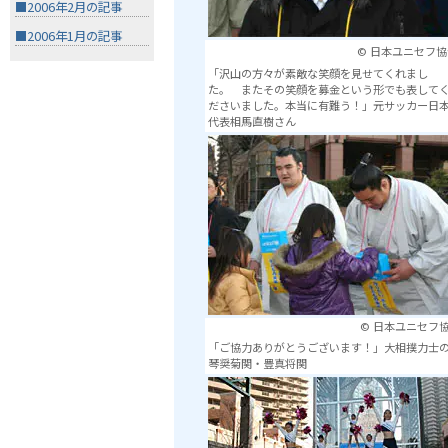
■2006年2月の記事
■2006年1月の記事
© 日本ユニセフ協
「沢山の方々が素敵な笑顔を見せてくれまし
た。 またその笑顔を募金という形でも表して
ださいました。本当に有難う！」元サッカー日
代表相馬直樹さん
© 日本ユニセフ
「ご協力ありがとうございます！」大相撲力士
琴奨菊関・豊真将