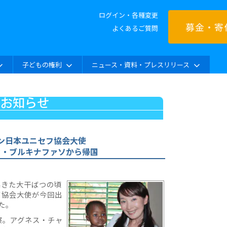
ログイン・各種変更
募金・寄
よくあるご質問
子どもの権利
ニュース・資料・プレスリリース
ン日本ユニセフ協会大使
カ・ブルキナファソから帰国
起きた大干ばつの頃
フ協会大使が今回出
た。
視察。アグネス・チャ