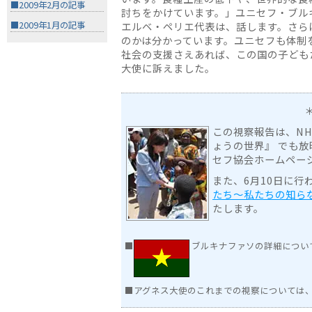
■2009年2月の記事
討ちをかけています。」ユニセフ・ブル
エルベ・ペリエ代表は、話します。さら
■2009年1月の記事
のかは分かっています。ユニセフも体制
社会の支援さえあれば、この国の子ども
大使に訴えました。
この視察報告は、NH
ょうの世界』 でも
セフ協会ホームペー
また、6月10日に行
たち〜私たちの知ら
たします。
■
ブルキナファソの詳細につい
■アグネス大使のこれまでの視察については