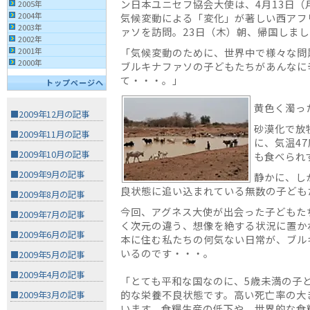
ン日本ユニセフ協会大使は、4月13日（
2005年
2004年
気候変動による「変化」が著しい西アフ
2003年
ァソを訪問。23日（木）朝、帰国しま
2002年
「気候変動のために、世界中で様々な問
2001年
2000年
ブルキナファソの子どもたちがあんなに
て・・・。」
トップページへ
黄色く濁っ
■2009年12月の記事
砂漠化で放
■2009年11月の記事
に、気温4
■2009年10月の記事
も食べられ
■2009年9月の記事
静かに、し
良状態に追い込まれている無数の子ども
■2009年8月の記事
今回、アグネス大使が出会った子どもた
■2009年7月の記事
く次元の違う、想像を絶する状況に置か
■2009年6月の記事
本に住む私たちの何気ない日常が、ブル
いるのです・・・。
■2009年5月の記事
■2009年4月の記事
「とても平和な国なのに、5歳未満の子
的な栄養不良状態です。高い死亡率の大
■2009年3月の記事
います。食糧生産の低下や、世界的な食