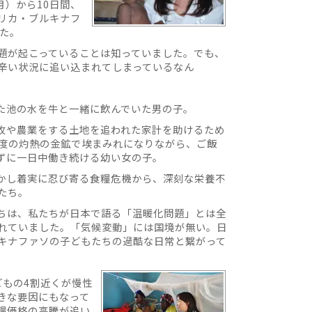
月）から10日間、
リカ・ブルキナフ
した。
題が起こっていることは知っていました。でも、
辛い状況に追い込まれてしまっているなん
た池の水を牛と一緒に飲んでいた男の子。
牧や農業をする土地を追われた家計を助けるため
7度の灼熱の金鉱で埃まみれになりながら、ご飯
ずに一日中働き続ける幼い女の子。
かし着実に忍び寄る食糧危機から、深刻な栄養不
たち。
ちは、私たちが日本で語る「温暖化問題」とは全
れていました。「気候変動」には国境が無い。日
キナファソの子どもたちの過酷な日常と繋がって
どもの4割近くが慢性
きな要因にもなって
糧価格の高騰が追い