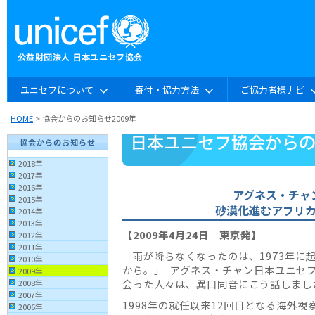
ユニセフについて
寄付・協力方法
ご協力者様ナビ
HOME
> 協会からのお知らせ2009年
協会からのお知らせ
2018年
2017年
2016年
アグネス・チャ
2015年
砂漠化進むアフリ
2014年
2013年
【2009年4月24日 東京発】
2012年
2011年
「雨が降らなくなったのは、1973年に
2010年
から。｣ アグネス・チャン日本ユニセ
2009年
会った人々は、異口同音にこう話しまし
2008年
2007年
1998年の就任以来12回目となる海外
2006年