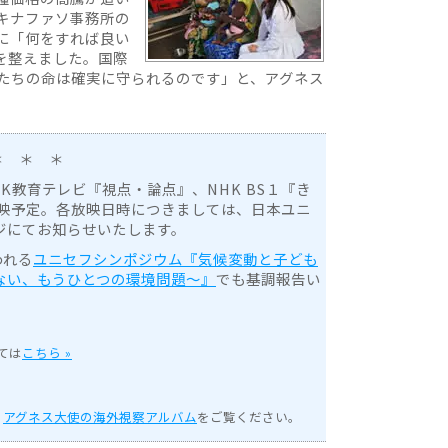
キナファソ事務所の
に「何をすれば良い
を整えました。国際
たちの命は確実に守られるのです」と、アグネス
＊ ＊ ＊
K教育テレビ『視点・論点』、NHK BS１『き
放映予定。各放映日時につきましては、日本ユニ
ジにてお知らせいたします。
われる
ユニセフシンポジウム『気候変動と子ども
ない、もうひとつの環境問題〜』
でも基調報告い
ては
こちら »
、
アグネス大使の海外視察アルバム
をご覧ください。