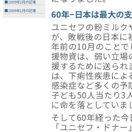
■2009年2月の記事
■2009年1月の記事
60年−日本は最大の
ユニセフの粉ミルク
が、敗戦後の日本に
年前の10月のこと
援物資は、弱い立場
援するために送られ
は、下痢性疾患によ
感染症など多くの予
子ども50人当たり3
に命を落としていま
そして60年経った
「ユニセフ・ドナー