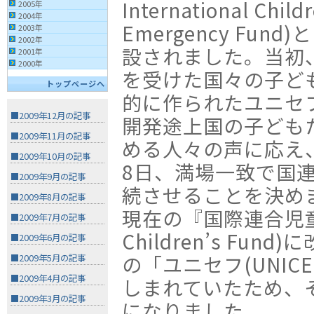
International Child
2005年
2004年
Emergency Fund
2003年
2002年
設されました。当初
2001年
2000年
を受けた国々の子ど
トップページへ
的に作られたユニセ
■2009年12月の記事
開発途上国の子ども
■2009年11月の記事
める人々の声に応え、
■2009年10月の記事
8日、満場一致で国
■2009年9月の記事
続させることを決め
■2009年8月の記事
現在の『国際連合児童基金
■2009年7月の記事
Children’s Fu
■2009年6月の記事
の「ユニセフ(UNIC
■2009年5月の記事
■2009年4月の記事
しまれていたため、
■2009年3月の記事
になりました。