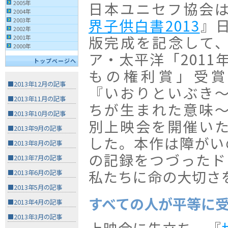
2005年
日本ユニセフ協会
2004年
界子供白書2013
』
2003年
2002年
版完成を記念して
2001年
2000年
ア・太平洋「2011
トップページへ
もの権利賞」受賞
■2013年12月の記事
『いおりといぶき
■2013年11月の記事
ちが生まれた意味
■2013年10月の記事
別上映会を開催い
■2013年9月の記事
した。本作は障がい
■2013年8月の記事
の記録をつづったド
■2013年7月の記事
私たちに命の大切さ
■2013年6月の記事
■2013年5月の記事
すべての人が平等に
■2013年4月の記事
■2013年3月の記事