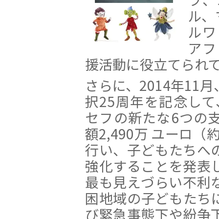
ル、
ルワ
アフ
援活動に役立てられ
さらに、2014年1
択25周年を記念して、IK
セフの新たな6つの
額2,490万 ユーロ（
行い、子どもたちへ
強化することを発表
最も見えづらい不利
困地域の子どもたち
び緊急事態下や紛争