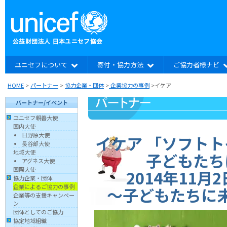
ユニセフについて
寄付・協力方法
ご協力者様ナビ
HOME
>
パートナー
>
協力企業・団体
>
企業協力の事例
>イケア
パートナー/イベント
ユニセフ親善大使
国内大使
日野原大使
イケア 「ソフトト
長谷部大使
地域大使
子どもたち
アグネス大使
国際大使
2014年11月
協力企業・団体
企業によるご協力の事例
〜子どもたちに
企業等の支援キャンペー
ン
団体としてのご協力
協定地域組織