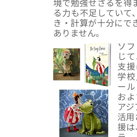
境で勉強せざるを得
る力も不足していて
き・計算が十分にで
ありません。
ソフ
じて
支援
学校
ール
およ
アジ
活用
援は
ラ、