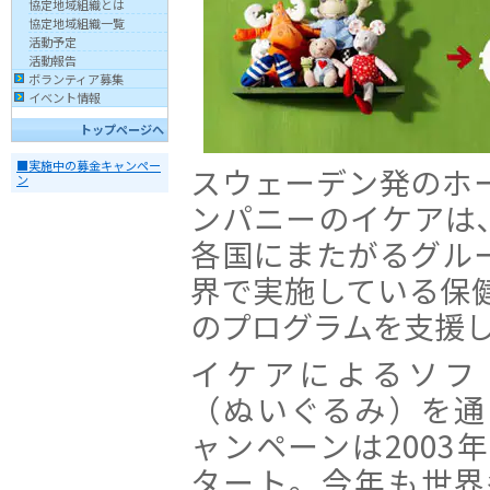
協定地域組織とは
協定地域組織一覧
活動予定
活動報告
ボランティア募集
イベント情報
トップページへ
■実施中の募金キャンペー
スウェーデン発のホ
ン
ンパニーのイケアは､
各国にまたがるグル
界で実施している保
のプログラムを支援
イケアによるソフ
（ぬいぐるみ）を通
ャンペーンは2003
タート。今年も世界