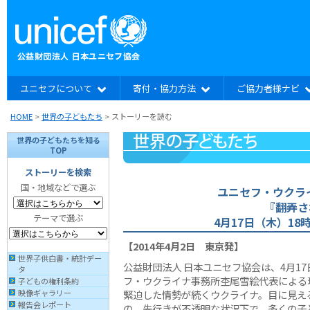
ユニセフについて
寄付・協力方法
ご協力者様ナビ
HOME
>
世界の子どもたち
> ストーリーを読む
世界の子どもたちを知る
TOP
ストーリーを検索
国・地域などで選ぶ
ユニセフ・ウクラ
『翻弄さ
テーマで選ぶ
4月17日（木）18
【2014年4月2日 東京発】
世界子供白書・統計デー
公益財団法人 日本ユニセフ協会は、4月1
タ
フ・ウクライナ事務所杢尾雪絵代表による
子どもの権利条約
緊迫した情勢が続くウクライナ。目に見え
映像ギャラリー
報告会レポート
の、先行きが不透明な状況下で、多くの子