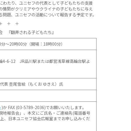
以上にわたり、ユニセフの代表として子どもたちの支援
の情勢がクリミアやウクライナの子どもたちに与え
を巡る問題、ユニセフの活動について報告する予定です。
＋ ＋ ＋
会 『翻弄される子どもたち』
30分〜20時00分（開場：18時00分）
区高輪4-6-12 JR品川駅または都営浅草線高輪台駅よ
代表 杢尾雪絵（もくお ゆきえ）氏
p
)か FAX (03-5789-2036)でお願いいたします。
ナ現地報告会」、本文にご氏名・ご連絡先(電話番号
の上、日本ユニセフ協会広報室までお申し込みくだ