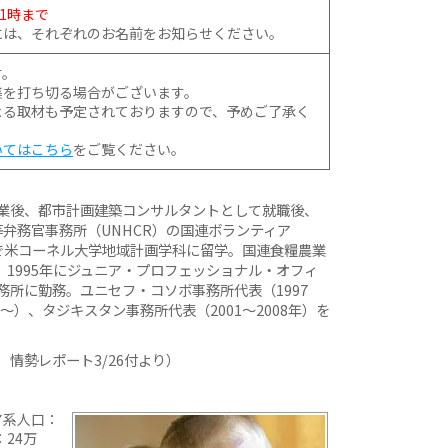
後1時まで
には、それぞれのお名前をお知らせください。
す。
集を打ち切る場合がございます。
よる取材も予定されておりますので、予めご了承く
いてはこちら
をご覧ください。
業後、都市計画建築コンサルタントとして就職後、
等弁務官事務所（UNHCR）の国連ボランティア
末まで米コーネル大学地域計画学科に留学。国連食糧農業
、1995年にジュニア・プロフェッショナル・オフィ
務所に勤務。ユニセフ・コソボ事務所代表（1997
〜）、タジキスタン事務所代表（2001〜2008年）を
情勢レポート3/26付より）
ア系人口：
：24万