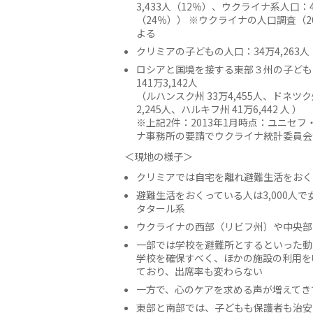
3,433人（12％）、ウクライナ系人口：49
（24％）） ※ウクライナの人口調査（2
よる
クリミアの子どもの人口：34万4,263人
ロシアと国境を接する東部３州の子ども
141万3,142人
（ルハンスク州 33万4,455人、ドネツク
2,245人、ハルキフ州 41万6,442 人 ）
※上記2件：2013年1月時点：ユニセフ
ナ事務所の要請でウクライナ統計委員会
＜現地の様子＞
クリミアでは自宅を離れ避難生活をおく
避難生活をおくっている人は3,000人
タタール系
ウクライナの西部（リビフ州）や中央部
一部では学校を避難所とするといった動
学校を確保すべく、ほかの施設の利用を
ており、出席率も変わらない
一方で、心のケアを求める声が増えてき
東部と南部では、子どもも保護者も治安