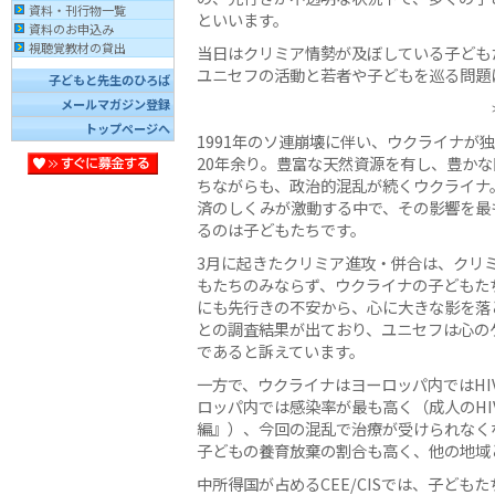
資料・刊行物一覧
といいます。
資料のお申込み
視聴覚教材の貸出
当日はクリミア情勢が及ぼしている子どもた
ユニセフの活動と若者や子どもを巡る問題
子どもと先生のひろば
メールマガジン登録
トップページへ
1991年のソ連崩壊に伴い、ウクライナが
20年余り。豊富な天然資源を有し、豊かな
ちながらも、政治的混乱が続くウクライナ
済のしくみが激動する中で、その影響を最
るのは子どもたちです。
3月に起きたクリミア進攻・併合は、クリ
もたちのみならず、ウクライナの子どもた
にも先行きの不安から、心に大きな影を落
との調査結果が出ており、ユニセフは心の
であると訴えています。
一方で、ウクライナはヨーロッパ内ではHIV
ロッパ内では感染率が最も高く（成人のHIV
編』）、今回の混乱で治療が受けられなくな
子どもの養育放棄の割合も高く、他の地域
中所得国が占めるCEE/CISでは、子ど