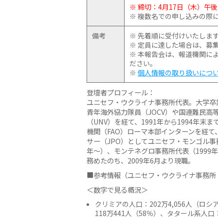
※ 締切：4月17日（木）午
※ 複数名での申し込みの際
備考
※ 先着順に受付けいたしま
※ 定員に達した場合は、募
※ 本報告会は、報道機関に
ださい。
※
個人情報の取り扱いにつ
登壇者プロフィール：
ユニセフ・ウクライナ事務所代表。大学卒
青年海外協力隊員（JOCV）や国連難民高
（UNV）を経て、1991年から1994年
機関（FAO）ローマ本部インターンを経て
サー（JPO）としてユニセフ・モンゴル事
年〜）、モンテネグロ事務所代表（1999年
務めたのち、2009年6月より現職。
■参考情報（ユニセフ・ウクライナ事務所 
＜数字で見る概況＞
クリミアの人口：202万4,056人（ロシ
118万441人（58％）、タタール系人口