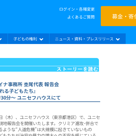
ログイン・各種変更
募金・寄
よくあるご質問
子どもの権利
ニュース・資料・プレスリリース
イナ事務所 杢尾代表 報告会
れる子どもたち』
時30分〜 ユニセフハウスにて
7日（木）、ユニセフハウス（東京都港区）で、ユニセ
現地報告会を開催いたします。クリミア進攻･併合で
るような“人道危機”は大規模に起きていないもの
どもたちが治安や暴力の増大への不安を感じている