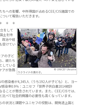
ちへの影響、中所得国が占めるCEE/CIS諸国での
について報告いただきます。
＊ ＊ ＊
独立をして
国土を持
。政治や経
も受けてい
ミアの子ど
ち、親たち
としている
ケアが急務
© UNICEF Ukraine
ウクライナの男の子。
の感染者が4,345人（うち192人が子ども）と、ヨー
感染率0.9％：ユニセフ『世界子供白書2014統計
ることが懸念されています。また、CEE/CISでは、
と比べて社会的擁護の必要性も高くなっています。
もたちの状況と課題やユニセフの役割は、開発途上国と