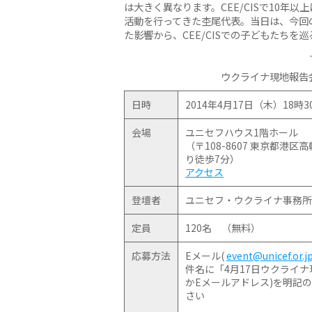
は大きく異なります。CEE/CISで10年
活動を行ってきた杢尾代表。当日は、今回
た影響から、CEE/CISでの子どもたち
ウクライナ現地報告
日時
2014年4月17日（木）18時
会場
ユニセフハウス1階ホール
（〒108-8607 東京都港
り徒歩7分）
アクセス
登壇者
ユニセフ・ウクライナ事務所
定員
120名 （無料）
応募方法
Eメール(
event@unicef.or.j
件名に「4月17日ウクライ
かEメールアドレス)を明記
さい