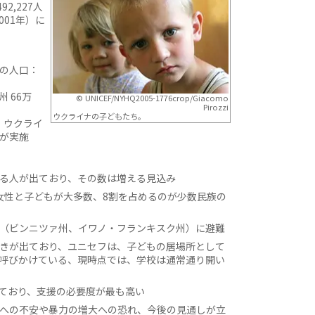
2,227人
001年）に
の人口：
州 66万
© UNICEF/NYHQ2005-1776crop/Giacomo
Pirozzi
ウクライナの子どもたち。
・ウクライ
が実施
る人が出ており、その数は増える見込み
で女性と子どもが大多数、8割を占めるのが少数民族の
（ビンニツァ州、イワノ・フランキスク州）に避難
きが出ており、ユニセフは、子どもの居場所として
呼びかけている、現時点では、学校は通常通り開い
ており、支援の必要度が最も高い
への不安や暴力の増大への恐れ、今後の見通しが立