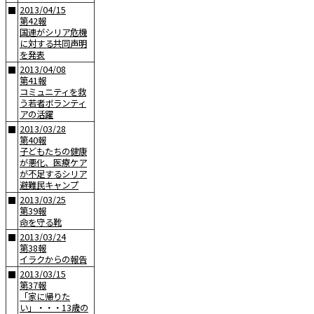
2013/04/15
■
第42報
国連がシリア危機
に対する共同声明
を発表
2013/04/08
■
第41報
コミュニティを救
う若者ボランティ
アの活躍
2013/03/28
■
第40報
子どもたちの健康
が悪化、医療ケア
が不足するシリア
避難民キャンプ
2013/03/25
■
第39報
命を守る靴
2013/03/24
■
第38報
イラクからの報告
2013/03/15
■
第37報
「家に帰りた
い」・・・13歳の