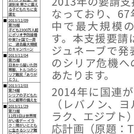
2013年の要請
波到来 寒さに震え
なっており、6
る子どもたちに支
援を
2013/12/09
■
中で最大規模
第76報
子ども2300万人超
す。本支援要請
にポリオ予防接種
中東7ヶ国で一斉
に 過去最大規模
ジュネーブで発
のキャンペーン
2013/12/04
■
のシリア危機へ
第75報
日本から届いた防
寒服、トルコのシ
あたります。
リア難民「ありが
とう」
2013/12/03
■
2014年に国連
第74報
シリアの子どもた
（レバノン、ヨ
ちに厳寒の備えを
2013/11/29
■
第73報
ラク、エジプト
12月3日は世界障
がい者デー イラ
応計画（原題：The 
ク：障がいととも
に生きるシリア難