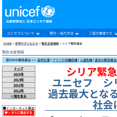
ユニセフについて
寄付・協力方法
ご協力者様ナビ
HOME
>
世界の子どもたち
>
緊急支援情報
> シリア緊急募金
緊急支援情報
受付中の緊急募金 >>
自然災害
l
アフリカ栄養危機
l
人道危機
l
過去の緊急募金
シリア緊急
トップ
2015年
ユニセフ シ
2014年
2013年
過去最大となる
2012年
一覧を見る
社会
■インターネット募金