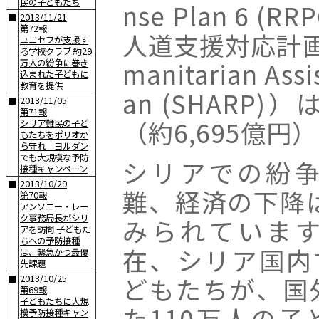
民の子どもたち
nse Plan 6 
2013/11/21
■
第72報
人道支援対応計画（
ユニセフが支援す
る学校クラブ 約29
manitarian Assi
万人の紛争に巻き
込まれた子どもに
教育を提供
an (SHARP
2013/11/05
■
第71報
（約6,695億円
シリア難民の子ど
もたちをポリオか
ら守れ ヨルダン
でも大規模な予防
シリアでの紛
接種キャンペーン
2013/10/29
■
難、経済の下降は
第70報
アンソニー・レー
ク事務局長がシリ
みられていま
アを訪問 子どもた
ちへの予防接種
在、シリア国内
は、緊急かつ最優
先課題
どもたちが、国
2013/10/25
■
第69報
子どもたちに大規
た110万人の
模予防接種キャン