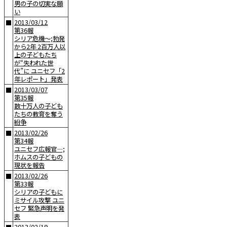
男の子の切実な願
い
2013/03/12
■
第36報
シリア危機〜;勃発
から2年 2百万人以
上の子どもたち
が“失われた世
代”に ユニセフ「2
年レポート」発表
2013/03/07
■
第35報
数十万人の子ども
たちの教育を奪う
紛争
2013/02/26
■
第34報
ユニセフ広報官—;
ホムスの子どもの
現状を報告
2013/02/26
■
第33報
シリアの子どもに
ミサイル攻撃 ユニ
セフ 緊急声明を発
表