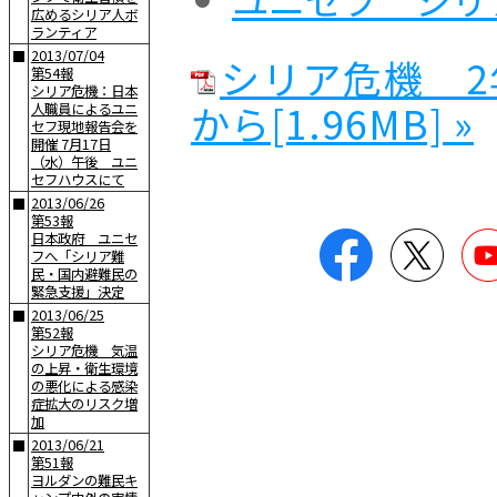
広めるシリア人ボ
ランティア
2013/07/04
■
シリア危機 
第54報
シリア危機：日本
から[1.96MB] »
人職員によるユニ
セフ現地報告会を
開催 7月17日
（水）午後 ユニ
セフハウスにて
2013/06/26
■
第53報
Facebook
Twitter
日本政府 ユニセ
フへ「シリア難
民・国内避難民の
緊急支援」決定
2013/06/25
■
第52報
シリア危機 気温
の上昇・衛生環境
の悪化による感染
症拡大のリスク増
加
2013/06/21
■
第51報
ヨルダンの難民キ