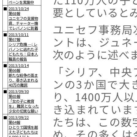
ペーンを実施中
要としていると
2013/10/24
■
第68報
ユニセフの支援物
資、チャーター機
ユニセフ事務局
でレバノンに到着
2013/10/11
■
ントは、ジュネ
第67報
シリア危機 —; レ
バノンに逃れた子
次のように述べ
どもたち：日本人
職員の報告
2013/10/14
■
「シリア、中央
第66報
新たな紛争の高ま
ンの3か国で大
り、巻き込まれる
40万の難民
2013/09/30
り、1400万人
■
第65報
「女の子に教育
き込まれていま
を」 難民となった
少女の切実な願い
たちは、この数
2013/09/22
■
第64報
ひとりで国境を越
め、その多くは
えた子どもたちは