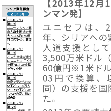
【2013年12
ンマン発】
2013/12/17
■
ユニセフは、20
第80報
ユニセフ シリア緊
急人道支援 過去最
年、シリアへの
大となる約860億
円 国際社会に要請
人道支援として
へ
2013/12/16
■
第79報
3,500万米ドル
28人が空爆の犠牲
に ユニセフ 子ども
60億円※1米ドル
を標的にした攻撃
を強く非難
03円で換算、
2013/12/13
■
第78報
教育を受けられな
同）の支援を国
い子ども300万人
シリアの子どもた
ちへの教育、初の
た。
報告書
2013/12/12
■
第77報
レバノン初雪、寒