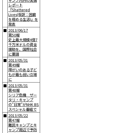
ャンプ内外の実情
レポート
『Shattered
Lives(仮訳：困窮
を極める生活)』を
発表
2013/06/17
■
第50報
史上最大規模4億7
千万米ドルの資金
援助を、国際社会
に要請
2013/05/31
■
第49報
障がいのある子ど
もが最も弱い立場
に
2013/05/31
■
第48報
シリア危機 ザー
タリ・キャンプ
の”日常”がNHK BS
スペシャル番組で
2013/05/22
■
第47報
難民キャンプとキ
ャンプ周辺で予防