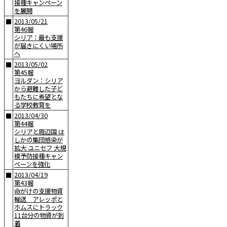
接種キャンペーン
を展開
2013/05/21
■
第46報
シリア：最も支援
が届きにくい場所
へ
2013/05/02
■
第45報
ヨルダン：シリア
から避難した子ど
もたちに希望とな
る学校教育を
2013/04/30
■
第44報
シリアと周辺国 は
しかの集団感染が
拡大 ユニセフ 大規
模予防接種キャン
ペーンを強化
2013/04/19
■
第43報
命がけの支援物資
輸送 アレッポと
ホムスにトラック
11台分の物資が到
着