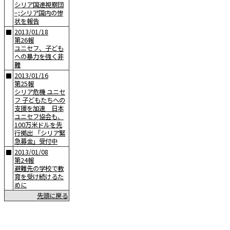
シリア国連視察団
−;シリア国内の惨
状を報告
2013/01/18
■
第26報
ユニセフ、子ども
への暴力を強く非
難
2013/01/16
■
第25報
シリア危機 ユニセ
フ 子どもたちへの
支援を加速 日本
ユニセフ協会も、
100万米ドルを先
行拠出 「シリア緊
急募金」受付中
2013/01/08
■
第24報
避難先の学校で教
育を受け続けるた
めに
先頭に戻る