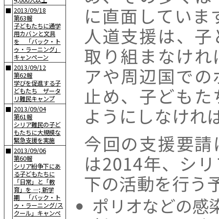
4,000人以上
に直面しています
2013/09/18
■
第63報
子どもたちに通学
人道支援は、子
用カバンと文具
を 「バック・ト
取り組まなけれ
ゥ・ラーニング」
キャンペーン
2013/09/12
アや周辺国での
■
第62報
学びを促進する子
止め、子どもた
どもたち ザータ
リ難民キャンプ
ようにしなけれ
2013/09/04
■
第61報
シリア難民の子ど
もたちに大規模な
今回の支援要請
緊急支援を実施
2013/09/06
■
は2014年、シ
第60報
シリア紛争下にあ
る子どもたちに
下の活動を行う
「日常」と「教
育」を —; 新学
期 「バック・ト
ポリオなどの感
ゥ・ラーニング/ス
クール」キャンペ