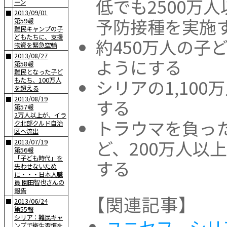
低でも2500万
ーン
2013/09/01
■
予防接種を実施
第59報
難民キャンプの子
どもたちに、支援
約450万人の子
物資を緊急空輸
2013/08/27
■
ようにする
第58報
難民となった子ど
シリアの1,10
もたち、100万人
を超える
2013/08/19
■
する
第57報
2万人以上が、イラ
トラウマを負っ
ク北部クルド自治
区へ流出
ど、200万人以
2013/07/19
■
第56報
「子ども時代」を
する
失わせないため
に・・・日本人職
員 園田智也さんの
報告
【関連記事】
2013/06/24
■
第55報
シリア：難民キャ
ユニセフ シリ
ンプで衛生習慣を