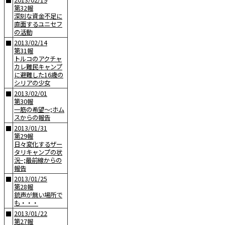
2013/02/19
■
第32報
深刻な資金不足に
直面するユニセフ
の活動
2013/02/14
■
第31報
トルコのアクチャ
カレ難民キャンプ
に避難した16歳の
シリアの少女
2013/02/01
■
第30報
一筋の希望〜;ホム
スからの報告
2013/01/31
■
第29報
日々変化するザー
タリキャンプの状
況−;最前線からの
報告
2013/01/25
■
第28報
銃声が無い場所で
も・・・
2013/01/22
■
第27報