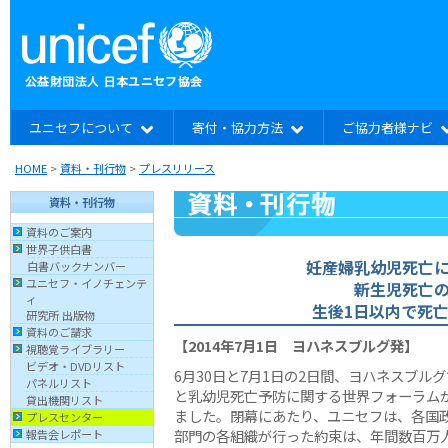
ユニセフについて
寄付・協力方法
ご協力者様ナビ
HOME
>
資料・刊行物
>
プレスリリース
資料・刊行物
資料のご案内
世界子供白書
妊産婦乳幼児死亡
白書バックナンバー
ユニセフ・イノチェンテ
新生児死亡
ィ
生後1日以内で死亡
研究所 出版物
資料のご請求
【2014年7月1日 ヨハネスブルグ発】
視聴覚ライブラリー
ビデオ・DVDリスト
6月30日と7月1日の2日間、ヨハネスブル
パネルリスト
と乳幼児死亡予防に関する世界フォーラム
貸出機関リスト
ました。閉幕にあたり、ユニセフは、各国
プレスセンター
部門の各組織が行った約束は、年間数百万
報告会レポート