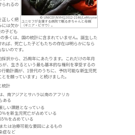
けられるの
© UNICEF/NYHQ2012-2146/LeMoyne
を正しく把
ユニセフが支援する病院で眠る赤ちゃんと母親
みには欠か
（ギニア・ビザウ）。
産の子ども
ちの多くは、国の統計に含まれていません。誕生した
ければ、死亡した子どもたちの存在は明らかになら
れないのです。
採択から、25周年にあたります。これだけの年月
たちが、生きるという最も基本的な権利を享受するの
の行動計画が、1世代のうちに、予防可能な新生児死
ことを願っています」と続けました。
と統計
は、南アジアとサハラ以南のアフリカ
もある
厳しい課題となっている
0％を新生児死亡が占めている
55％を占めている
防または治療可能な要因によるもの
染症など