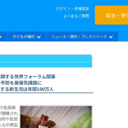
ログイン・各種変更
募金・寄
よくあるご質問
子どもの権利
ニュース・資料・プレスリリース
に関する世界フォーラム閉幕
の予防を最優先課題に
する新生児は年間100万人
グで妊産婦
が開催され
政府や官民
人もの新生