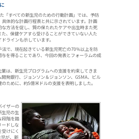
に
した「すべての新生児のための行動計画」では、予防
、具体的な計画行程表と共に示されています。計画
的な方法を促し、質の保たれたケアや出生時また死
また、保健ケアすら受けることができていない人た
イドラインも示しています。
法で、現在起きている新生児死亡の70％以上を防
関与を得ることであり、今回の発表とフォーラムの成
企業は、新生児プログラムへの支援を約束してきま
開発銀行、ジョンソン＆ジョンソン、GSMA、ビル
健のために、約5億米ドルの支援を表明しました。
バイザーの
新生児の生
な段階を踏
リードしな
を受けにく
生児が、新