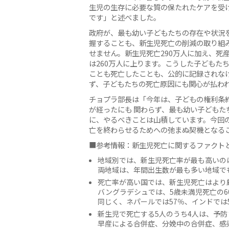
生児の生存に必要な質の保たれたケアを受
です」と述べました。
政府が、最も幼い子どもたちの存在や状況
握することも、新生児死亡の削減の取り組
せません。新生児死亡290万人に加え、死
は260万人に上ります。こうした子どもた
ことも死亡したことも、公的に記録されな
ず、子どもたちの死亡原因にも関心が払わ
チョプラ部長は「今年は、子どもの権利条約
が経ったにも 関わらず、最も幼い子ども
に、やるべきことは山積しています。今回
亡を終わらせるためへの弛まぬ契機となる
■参考情報：新生児死亡に関するファクト
地域別では、新生児死亡率が最も高いの
両地域は、年間出生数が最も多い地域で
死亡率が高い国では、新生児死亡はより
バングラデシュでは、5歳未満児死亡の6
同じく、ネパールでは57％、インドでは
新生児で死亡する5人のうち4人は、予
早産による合併症、分娩中の合併症、感