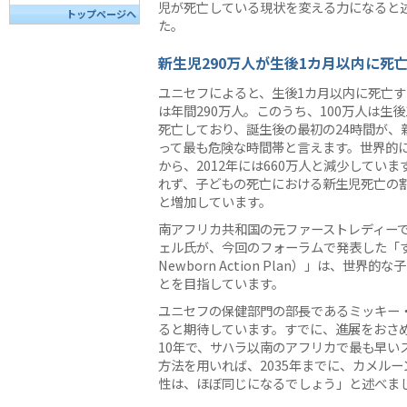
児が死亡している現状を変える力になると
トップページへ
た。
新生児290万人が生後1カ月以内に死
ユニセフによると、生後1カ月以内に死亡
は年間290万人。このうち、100万人は生後
死亡しており、誕生後の最初の24時間が、
って最も危険な時間帯と言えます。世界的には
から、2012年には660万人と減少してい
れず、子どもの死亡における新生児死亡の割合
と増加しています。
南アフリカ共和国の元ファーストレディー
ェル氏が、今回のフォーラムで発表した「すべ
Newborn Action Plan）」は、
とを目指しています。
ユニセフの保健部門の部長であるミッキー
ると期待しています。すでに、進展をおさ
10年で、サハラ以南のアフリカで最も早い
方法を用いれば、2035年までに、カメル
性は、ほぼ同じになるでしょう」と述べま