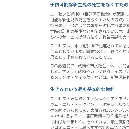
予防可能な新生児の死亡をなくすため
ユニセフとWHO（世界保健機関）が策定
可能な新生児の死亡をなくすための方法が
行程表は、保健部門の戦略を強化する革新
亡時の計測の基準なども記されています。
ちへのサービス提供方法や、報告義務のガ
ユニセフは、本行動計画で促進されている手
げるとしています。重要なのは、政治的な
果として求められていることです。
この数週間で、政府や市民社会団体、民間
した。アメリカ政府やカナダ政府、イスラム
＆メリンダ・ゲイツ財団などは、新生児保
生きるという最も基本的な権利
ユニセフ・妊産婦新生児保健シニア・アド
キム・エバ・ディクソンは「現場レベルで
存を助けるためにも、実証されたシンプル
んでいけるように、各国政府は取り組みを
ければなりません。そうすれば、最も支援
いコミュニティに暮らすすべての母親と新