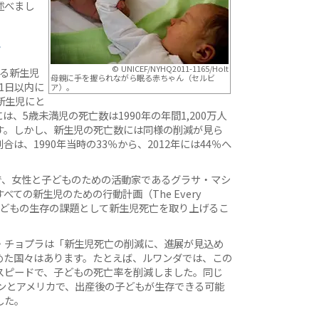
述べまし
亡
© UNICEF/NYHQ2011-1165/Holt
する新生児
母親に手を握られながら眠る赤ちゃん（セルビ
1日以内に
ア）。
新生児にと
、5歳未満児の死亡数は1990年の年間1,200万人
ます。しかし、新生児の死亡数には同様の削減が見ら
は、1990年当時の33％から、2012年には44％へ
で、女性と子どものための活動家であるグラサ・マシ
ての新生児のための行動計画（The Every
世界的な子どもの生存の課題として新生児死亡を取り上げるこ
・チョプラは「新生児死亡の削減に、進展が見込め
めた国々はあります。たとえば、ルワンダでは、この
スピードで、子どもの死亡率を削減しました。同じ
ーンとアメリカで、出産後の子どもが生存できる可能
した。