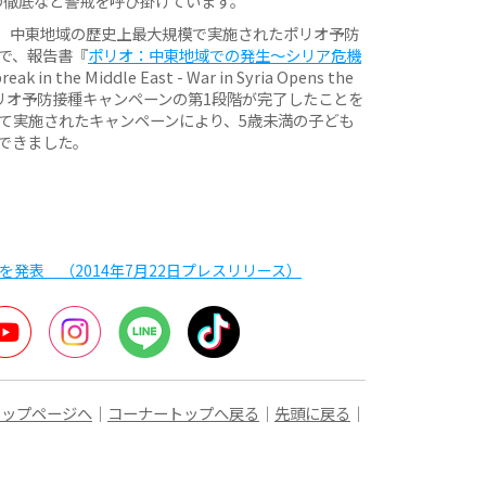
の徹底など警戒を呼び掛けています。
、中東地域の歴史上最大規模で実施されたポリオ予防
同で、報告書『
ポリオ：中東地域での発生〜シリア危機
reak in the Middle East - War in Syria Opens the
発表し、ポリオ予防接種キャンペーンの第1段階が完了したことを
って実施されたキャンペーンにより、5歳未満の子ども
ができました。
を発表 （2014年7月22日プレスリリース）
ter
YouTube
Instagram
LINE
TikTok
トップページへ
｜
コーナートップへ戻る
｜
先頭に戻る
｜