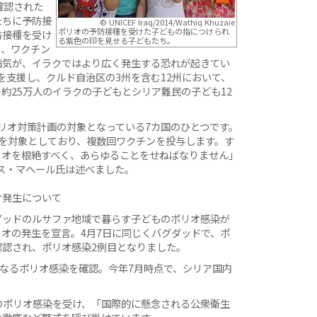
確認された
たちに予防接
© UNICEF Iraq/2014/Wathiq Khuzaie
ポリオの予防接種を受けた子どもの指につけられ
防接種を受け
る紫色の印を見せる子どもたち。
り、ワクチン
病気が、イラクではより広く発生する恐れが起きてい
を支援し、クルド自治区の3州を含む12州において、
約25万人のイラクの子どもとシリア難民の子ども12
リオ対策計画の対象となっている7カ国のひとつです。
万人を対象としており、複数回ワクチンを投与します。す
リオを根絶すべく、あらゆることをせねばなりません」
ス・マヘール氏は述べました。
オ発生について
グダッドのルサファ地域で暮らす子どものポリオ感染が
オの発生を宣言。4月7日に同じくバグダッドで、ポ
認され、ポリオ感染2例目となりました。
以来となるポリオ感染を確認。今年7月時点で、シリア国内
のポリオ感染を受け、「国際的に懸念される公衆衛生