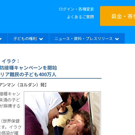
ログイン・各種変更
募金・寄
よくあるご質問
子どもの権利
ニュース・資料・プレスリリース
イラク：
防接種キャンペーンを開始
リア難民の子ども400万人
/アンマン（ヨルダン）発】
接種キャン
未満の子ど
足が麻痺する
（世界保健
ます。イラク
の感染が確