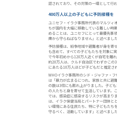
認されており、その対策の一環として行
400万人以上の子どもに予防接種を
ユニセフ・イラク事務所代表のマルツィ
ちが国内を大幅に移動している難しい時
めることは、ユニセフにとって最優先事
痺から守らねばなりません」と述べまし
予防接種は、紛争地域や避難者が身を寄
も含めて、すべての子どもたちを対象に
で今年初めから120万人近くが自宅を離
約20万人は、クルド自治区でわずかこの
にあたる10万人ほどが子どもだと推定さ
WHOイラク事務所のシド・ジャファ・フ
は「暴力が広まるにつれ、家族と共に避
の数は3倍にも膨れ上がりました。子ども
の人たちと身を寄せて生活しています。
では、感染症に感染するリスクが高まりま
は、イラク保健当局とパートナー団体と
い環境にある住民たち、特に子どもたち
守るべく、活動しています」と述べまし