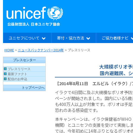
ユニセフについて
寄付・協力方法
ご協力者様ナビ
HOME
>
ニュースバックナンバー2014年
>
プレスリリース
大規模ポリオ予
国内避難民、シ
【2014年8月11日 エルビル（イラク）
イラクで4日間に及ぶ大規模なポリオ予防
ペーンが開始されました。国内にいる5歳
も400万人以上が対象です。ポリオは手
恐れのある感染症です。
本キャンペーンは、イラク保健省がWHO
機関）とユニセフの支援を受けて実施し
では、今年初めに14年ぶりとなるポリオ