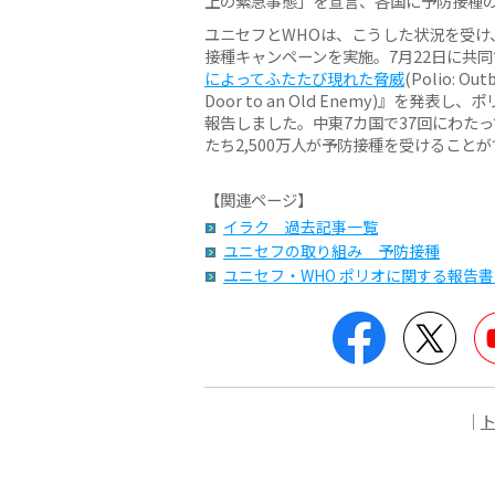
上の緊急事態」を宣言、各国に予防接種
ユニセフとWHOは、こうした状況を受け
接種キャンペーンを実施。7月22日に共
によってふたたび現れた脅威
(Polio: Outb
Door to an Old Enemy)』を
報告しました。中東7カ国で37回にわた
たち2,500万人が予防接種を受けること
【関連ページ】
イラク 過去記事一覧
ユニセフの取り組み 予防接種
ユニセフ・WHO ポリオに関する報告書
Facebook
Twit
｜