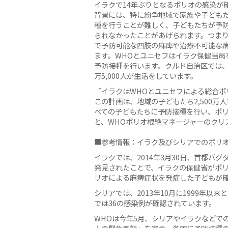
イラクで14年ぶりとなるポリオの感染が
背景には、特に紛争地域で家族や子ども
種を行うことが難しく、子どもたちが予
られなかったことがあげられます。つま
で予防可能な四肢の麻痺や治療不可能な
ます。WHOとユニセフはイラク保健当局
予防接種を行います。クルド自治区では、
万5,000人が生活をしています。
「イラクはWHOとユニセフによる総合ポ
この計画は、地域の子どもたち2,500
べての子どもたちに予防接種を行い、ポ
と、WHOポリオ根絶マネージャーのクリ
■参考情報：イラク及びシリアでのポリ
イラクでは、2014年3月30日、首都バ
発見されたことで、イラクの保健省がポリ
リオによる麻痺症状を発症した子どもが確
シリアでは、2013年10月に1999年
では36の感染例が確認されています。
WHOは今年5月、シリアやイラクなどで