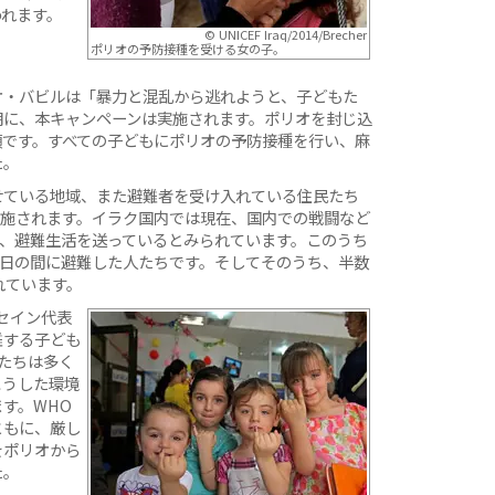
われます。
© UNICEF Iraq/2014/Brecher
ポリオの予防接種を受ける女の子。
オ・バビルは「暴力と混乱から逃れようと、子どもた
期に、本キャンペーンは実施されます。ポリオを封じ込
項です。すべての子どもにポリオの予防接種を行い、麻
た。
せている地域、また避難者を受け入れている住民たち
実施されます。イラク国内では現在、国内での戦闘など
れ、避難生活を送っているとみられています。このうち
3日の間に避難した人たちです。そしてそのうち、半数
れています。
セイン代表
難する子ども
たちは多く
こうした環境
す。WHO
ともに、厳し
をポリオから
た。