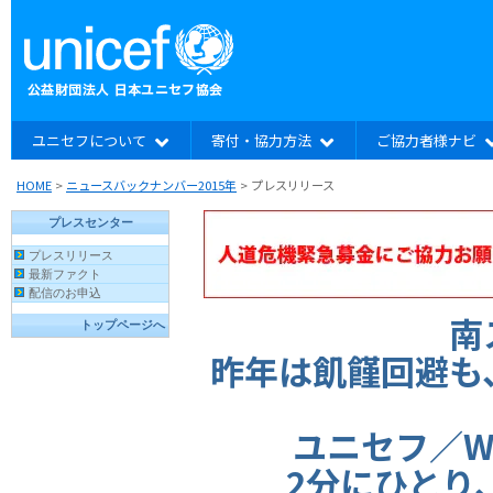
ユニセフについて
寄付・協力方法
ご協力者様ナビ
HOME
>
ニュースバックナンバー2015年
>
プレスリリース
南
昨年は飢饉回避も
ユニセフ／W
2分にひとり