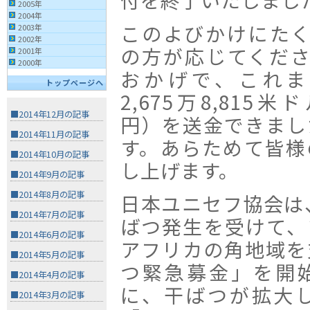
付を終了いたしまし
2005年
2004年
このよびかけにた
2003年
2002年
の方が応じてくだ
2001年
2000年
おかげで、これま
トップページへ
2,675万8,815米ド
■2014年12月の記事
円）を送金できまし
■2014年11月の記事
す。あらためて皆様
■2014年10月の記事
し上げます。
■2014年9月の記事
■2014年8月の記事
日本ユニセフ協会は、
■2014年7月の記事
ばつ発生を受けて、
■2014年6月の記事
アフリカの角地域を
■2014年5月の記事
つ緊急募金」を開始
■2014年4月の記事
に、干ばつが拡大
■2014年3月の記事