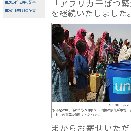
「アフリカ干ばつ緊
■2014年2月の記事
を継続いたしました
■2014年1月の記事
© UNICEF/NYH
水不足の中、汚れた水が原因で下痢性の病気が急増。
ニセフの重要な活動のひとつです。
まからお寄せいただ