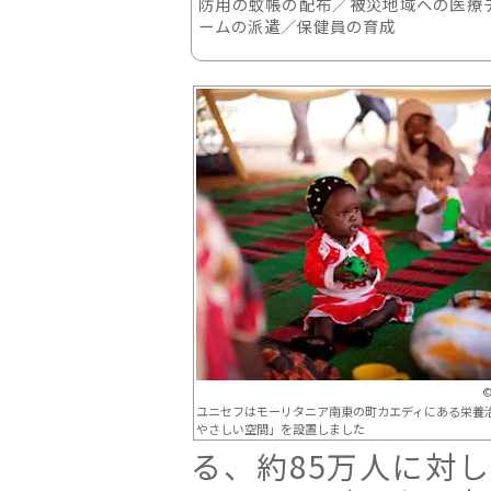
防用の蚊帳の配布／被災地域への医療
ームの派遣／保健員の育成
©
ユニセフはモーリタニア南東の町カエディにある栄養
やさしい空間」を設置しました
る、約85万人に対