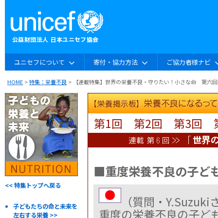
ユニセフについて
寄付・協力方法
ご協力者様ナビ
HOME
>
特集：栄養不良
> 【連載特集】世界の栄養不良・守りたい！小さな命 第六回
第1回
第2回
第3回
■重度栄養不良の子ど
<< 特集トップへ戻る
（質問・Y.Suzuk
子どもたちの命と未来を
重度の栄養不良の子ど
左右する栄養 >>