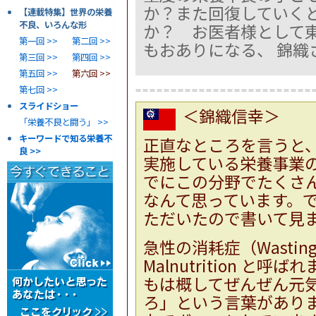
か？また回復していく
【連載特集】世界の栄養
不良、いろんな形
か？ お医者様として
第一回 >>
第二回 >>
もおありになる、 錦織
第三回 >>
第四回 >>
第五回 >>
第六回 >>
第七回 >>
スライドショー
＜錦織信幸＞
「栄養不良と闘う」 >>
キーワードで知る栄養不
正直なところを言うと
良 >>
実施している栄養事業
でにこの分野でたくさ
なんて思っています。
ただいたので書いて見
急性の消耗症（Wasting 
Malnutrition 
もは概してぜんぜん元
ろ」という言葉がありま