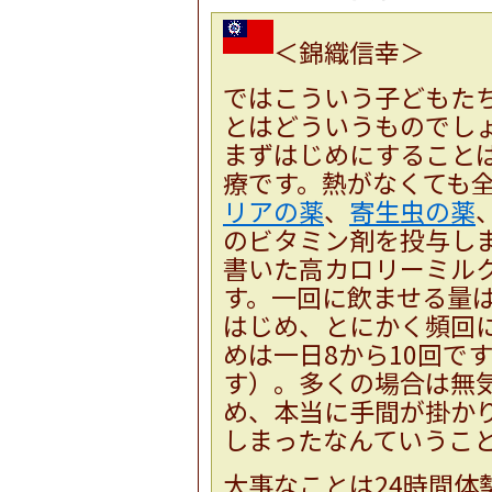
＜錦織信幸＞
ではこういう子どもた
とはどういうものでし
まずはじめにすること
療です。熱がなくても
リアの薬
、
寄生虫の薬
のビタミン剤を投与し
書いた高カロリーミルク
す。一回に飲ませる量
はじめ、とにかく頻回に
めは一日8から10回で
す）。多くの場合は無
め、本当に手間が掛か
しまったなんていうこ
大事なことは24時間体