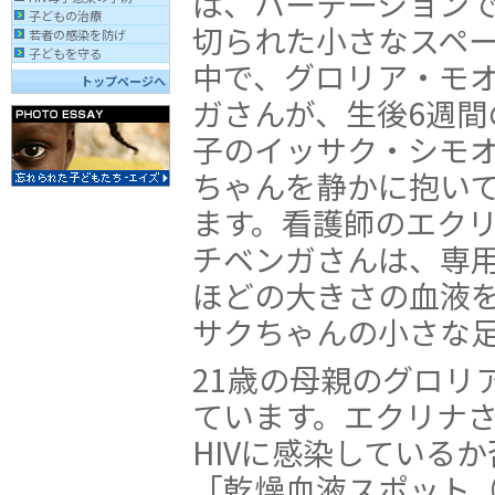
は、パーテーション
子どもの治療
切られた小さなスペ
若者の感染を防げ
子どもを守る
中で、グロリア・モ
トップページへ
ガさんが、生後6週間
子のイッサク・シモ
ちゃんを静かに抱い
ます。看護師のエク
チベンガさんは、専用
ほどの大きさの血液
サクちゃんの小さな
21歳の母親のグロリ
ています。エクリナ
HIVに感染している
「乾燥血液スポット（