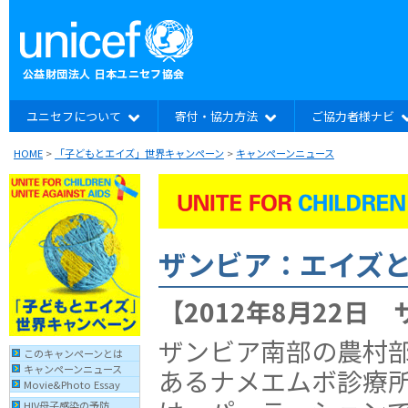
ユニセフについて
寄付・協力方法
ご協力者様ナビ
HOME
>
「子どもとエイズ」世界キャンペーン
>
キャンペーンニュース
ザンビア：エイズ
【2012年8月22日
ザンビア南部の農村
このキャンペーンとは
キャンペーンニュース
あるナメエムボ診療
Movie&Photo Essay
HIV母子感染の予防