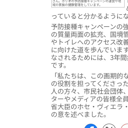
さん。ポリオの予防接種キャンペーンの運営や地
域の家族の健康管理をしています。
っていると分かるように
予防接種キャンペーンの
の質量両面の拡充、国境
やトイレへのアクセス改
に向けた道を歩んでいま
なされるためには、3年
です。
「私たちは、この画期的
の役割を担ってくださっ
人の方々、市民社会団体
ターやメディアの皆様全
省大臣のホセ・ヴィエラ
の意を述べました。
Facebook
Twitt