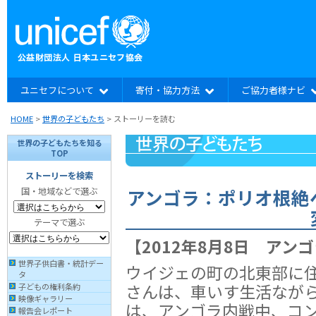
ユニセフについて
寄付・協力方法
ご協力者様ナビ
HOME
>
世界の子どもたち
> ストーリーを読む
世界の子どもたちを知る
TOP
ストーリーを検索
アンゴラ：ポリオ根絶
国・地域などで選ぶ
テーマで選ぶ
【2012年8月8日 アン
世界子供白書・統計デー
ウイジェの町の北東部に住
タ
さんは、車いす生活なが
子どもの権利条約
映像ギャラリー
は、アンゴラ内戦中、コ
報告会レポート