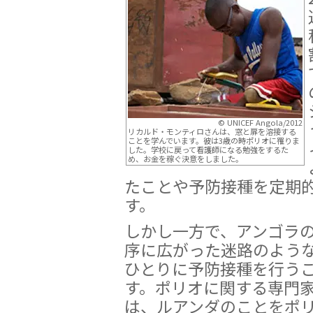
© UNICEF Angola/2012
リカルド・モンティロさんは、窓と扉を溶接する
ことを学んでいます。彼は3歳の時ポリオに罹りま
した。学校に戻って看護師になる勉強をするた
め、お金を稼ぐ決意をしました。
たことや予防接種を定期
す。
しかし一方で、アンゴラ
序に広がった迷路のよう
ひとりに予防接種を行う
す。ポリオに関する専門
は、ルアンダのことをポ