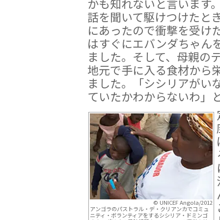
かも知れないと言います
話を聞いて駆けつけたと
にあったので衝撃を受け
はすぐにエバンダちゃん
ました。そして、母親の
地元で手に入る食材から
ました。「シシリアがい
ていたかわからないわ」
© UNICEF Angola/2012
アンゴラのパストラル・デ・クリアンカでコミュ
ニティ・ボランティアをするシシリア・ドミンゴ