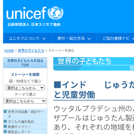
ユニセフについて
寄付・協力方法
ご協力者様ナビ
HOME
>
世界の子どもたち
> ストーリーを読む
世界の子どもたちを知る
TOP
ストーリーを検索
■インド じゅうた
国・地域などで選ぶ
と児童労働
テーマで選ぶ
ウッタルプラデシュ州の
世界子供白書・統計デー
ザプールはじゅうたん製
タ
子どもの権利条約
あり、それぞれの地域を
映像ギャラリー
報告会レポート