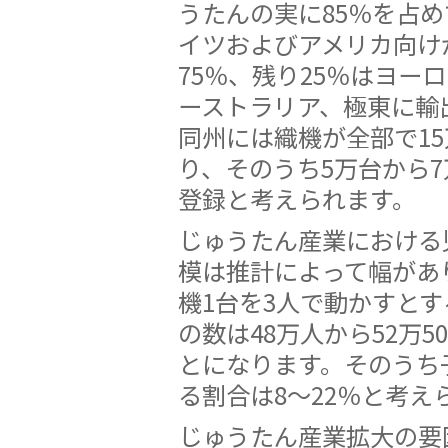
うたんの実に85％を占
イツおよびアメリカ向け
75％、残り25％はヨー
ーストラリア、極東に輸
同州には織機が全部で15
り、そのうち5万台から7万
登録と考えられます。
じゅうたん産業における
模は推計によって幅があ
機1台を3人で動かすと
の数は48万人から52万5
とになります。そのうち
る割合は8〜22％と考え
じゅうたん産業拡大の要