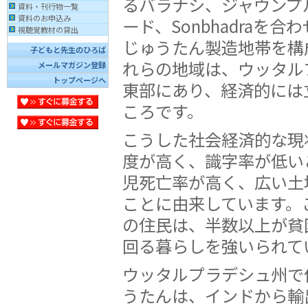
るバラナシ、ジャウンプ
資料・刊行物一覧
資料のお申込み
ード、Sonbhadraを
視聴覚教材の貸出
じゅうたん製造地帯を構
子どもと先生のひろば
れらの地域は、ウッタル
メールマガジン登録
トップページへ
東部にあり、経済的には
ころです。
こうした社会経済的な現
度が高く、識字率が低い
児死亡率が高く、広い土
ことに由来しています。
の住民は、半数以上が貧
回る暮らしを強いられて
ウッタルプラデシュ州で
うたんは、インドから輸