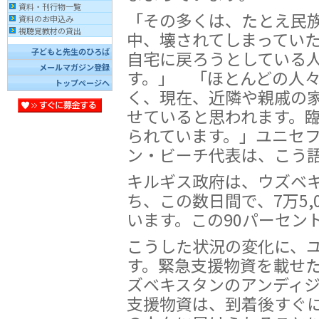
資料・刊行物一覧
「その多くは、たとえ民
資料のお申込み
視聴覚教材の貸出
中、壊されてしまってい
子どもと先生のひろば
自宅に戻ろうとしている
メールマガジン登録
す。」 「ほとんどの人
トップページへ
く、現在、近隣や親戚の
せていると思われます。
られています。」ユニセ
ン・ビーチ代表は、こう
キルギス政府は、ウズベ
ち、この数日間で、7万5,
います。この90パーセン
こうした状況の変化に、
す。緊急支援物資を載せた
ズベキスタンのアンディ
支援物資は、到着後すぐ