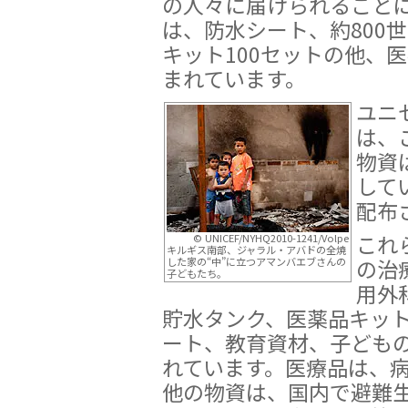
の人々に届けられること
は、防水シート、約800
キット100セットの他、
まれています。
ユニ
は、
物資
して
配布
これ
© UNICEF/NYHQ2010-1241/Volpe
キルギス南部、ジャラル・アバドの全焼
の治
した家の“中”に立つアマンバエブさんの
子どもたち。
用外
貯水タンク、医薬品キッ
ート、教育資材、子ども
れています。医療品は、
他の物資は、国内で避難