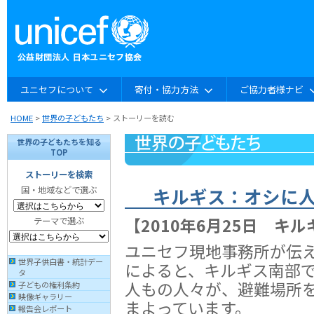
ユニセフについて
寄付・協力方法
ご協力者様ナビ
HOME
>
世界の子どもたち
> ストーリーを読む
世界の子どもたちを知る
TOP
ストーリーを検索
キルギス：オシに
国・地域などで選ぶ
【2010年6月25日 キ
テーマで選ぶ
ユニセフ現地事務所が伝
世界子供白書・統計デー
によると、キルギス南部
タ
人もの人々が、避難場所
子どもの権利条約
映像ギャラリー
まよっています。
報告会レポート