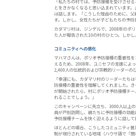
「私たちの村では、予防接種を受けさせる
とをきかなくなると思い込まれています。
は話します。「こうした理由のために、父
す。しかし、女性たちが子どもたちの予防
カダマリ村は、ジンデルで、2008年のポ
た人が報告された10の村のひとつ。しか
コミュニティへの感化
マハマさんは、ポリオ予防接種の重要性を
えるため、2008年、ユニセフの支援によ
2,400人の伝統的および宗教的リーダーの
「幸運にも、カダマリ村のリーダーたちは
防接種の重要性を理解してくれました。き
が開始されたら、村にポリオ予防接種チー
れることでしょう。」
このキャンペーンに先立ち、3000人以上
員が戸別訪問し、親たちに予防接種の効能
予防接種チームを快く迎えるように話して
ほとんどの場合、こうしたコミュニティ普
制が現行されている地域（ハウサ語で「閉