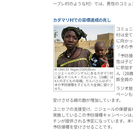
ーブレ村のような村）では、男性のコミュ
カダマリ村での目標達成の兆し
コミュニ
村は全て
に向かっ
リオの予
「予防接
性は子ど
に参加す
© UNICEF Niger/2009/Bisin
ん（28
ニジェールのジンデルにあるカダマリ村
に暮らすバルキ・ガルバさん（28歳）は
族全員の
4人の子どもの母親。ガルバさんはポリ
オの予防接種を子どもたち全員に受けさ
ラジオ放
せた。
ペーンも
受けさせる親の数が増加しています。
ユニセフの支援受け、ニジェールの保健省が
実施しているこの予防接種キャンペーンは、
チンが提供される予定になっています。本キ
予防接種を受けさせることです。