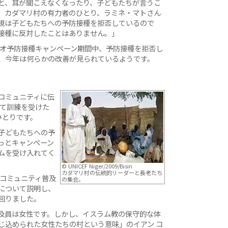
と、耳が聞こえなくなったり、子どもたちが言うこ
」カダマリ村の有力者のひとり、ラミネ・マトさん
親は子どもたちへの予防接種を拒否しているので
接種に反対したことはありません。」
リオ予防接種キャンペーン期間中、予防接種を拒否し
し、今年は何らかの改善が見られているようです。
コミュニティに伝
って訓練を受けた
ひとりです。
子どもたちへの予
っとキャンペーン
ムを受け入れてく
© UNICEF Niger/2009/Bisin
カダマリ村の伝統的リーダーと長老たち
のコミュニティ普及
の集会。
について説明し、
回りました。
及員は女性です。しかし、イスラム教の保守的な体
じ込められた女性たちの村という意味」のイアン コ