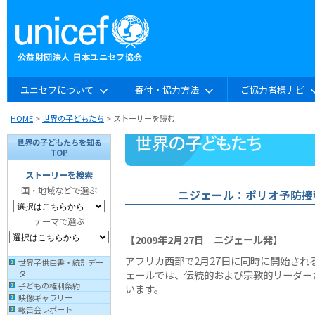
ユニセフについて
寄付・協力方法
ご協力者様ナビ
HOME
>
世界の子どもたち
> ストーリーを読む
世界の子どもたちを知る
TOP
ストーリーを検索
国・地域などで選ぶ
ニジェール：ポリオ予防接
テーマで選ぶ
【2009年2月27日 ニジェール発】
アフリカ西部で2月27日に同時に開始さ
世界子供白書・統計デー
ェールでは、伝統的および宗教的リーダー
タ
子どもの権利条約
います。
映像ギャラリー
報告会レポート