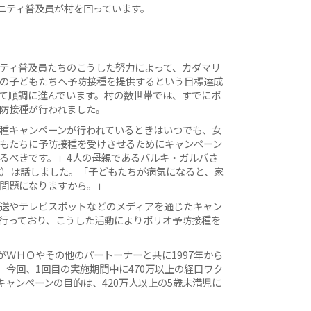
ニティ普及員が村を回っています。
ティ普及員たちのこうした努力によって、カダマリ
の子どもたちへ予防接種を提供するという目標達成
て順調に進んでいます。村の数世帯では、すでにポ
防接種が行われました。
種キャンペーンが行われているときはいつでも、女
もたちに予防接種を受けさせるためにキャンペーン
るべきです。」4人の母親であるバルキ・ガルバさ
歳）は話しました。「子どもたちが病気になると、家
問題になりますから。」
送やテレビスポットなどのメディアを通じたキャン
行っており、こうした活動によりポリオ予防接種を
ＷＨＯやその他のパートーナーと共に1997年から
今回、1回目の実施期間中に470万以上の経口ワク
ャンペーンの目的は、420万人以上の5歳未満児に