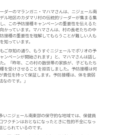
ーダーのマランガニ・マハマさんは、ニジェール南
デル地区のカダマリ村の伝統的リーダーが集まる集
し、この予防接種キャンペーンの重要性を伝えるた
向かっています。マハマさんは、村の長老たちの中
防接種の重要性を理解してもらうことが難しい人も
を知っています。
もご存知の通り、もうすぐニジェールでポリオの予
ャンペーンが開始されます」と、マハマさんは話し
た。「昨年、この村の数世帯の家族が、子どもたち
種を受けさせることを拒否しました。予防接種は何
が責任を持って保証します。予防接種は、体を衰弱
法なのです。」
。
多いニジェール南東部の保守的な地域では、保健員
口ワクチンはおとなになったときに性的不全になっ
信じられているのです。