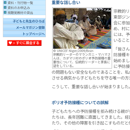
重要な話し合い
資料・刊行物一覧
資料のお申込み
宗教的リ
視聴覚教材の貸出
東部ジン
子どもと先生のひろば
会に参加
メールマガジン登録
め、村に
には、予
トップページへ
いること
「皆さん
© UNICEF Niger/2009/Bisin
防接種キ
宗教的リーダーのマランガニ・マハマさ
んは、カダマリ村のポリオ予防接種の重
始めまし
要性について、伝統的リーダーと家長に
に予防接
話をしている。
の問題もない安全なものであることを、私
させる病気から子どもたちを守る唯一の方
こうして、重要な話し合いが始まりました
ポリオ予防接種についての誤解
子どもたちへの予防接種を拒み続ける親が
たちは、長年困難に直面してきました。経
たり、その他の障害を引き起こすものだと